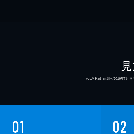
見
※GEM Partners調べ/20
01
02