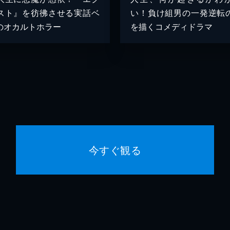
スト』を彷彿させる実話ベ
い！負け組男の一発逆転
のオカルトホラー
を描くコメディドラマ
今すぐ観る