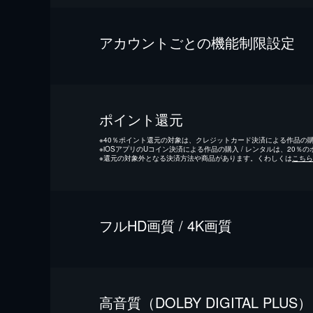
アカウントごとの機能制限設定
ポイント還元
※
40％ポイント還元の対象は、クレジットカード決済による作品の購入
※
iOSアプリのUコイン決済による作品の購入 / レンタルは、20％
※
還元の対象外となる決済方法や商品があります。くわしくは
こちら
フルHD画質 / 4K画質
⾼⾳質（DOLBY DIGITAL PLUS）