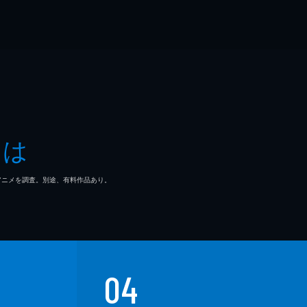
とは
マ/アニメを調査。別途、有料作品あり。
04