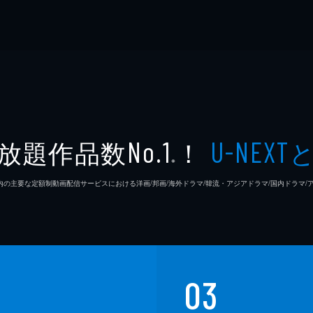
放題作品数
！
No.1
U-NEXT
※
26年7⽉ 国内の主要な定額制動画配信サービスにおける洋画/邦画/海外ドラマ/韓流・アジアドラマ/国内ドラ
03