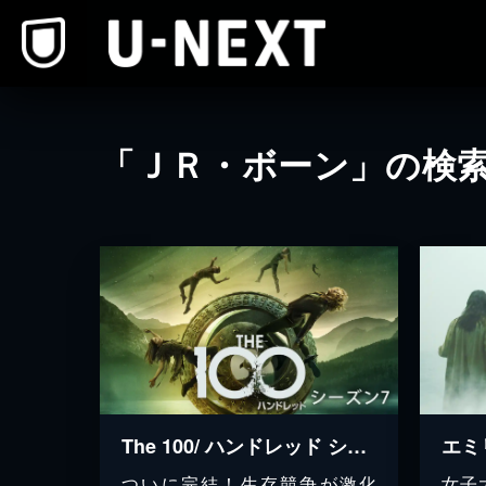
本文へスキップ
「ＪＲ・ボーン」の検
The 100/ ハンドレッド シーズン７
エミ
ついに完結！生存競争が激化
女子