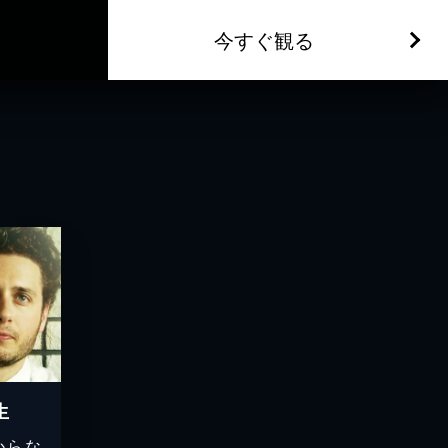
今すぐ観る
生
からな