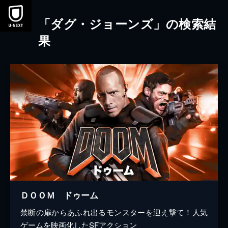
本文へスキップ
「ダグ・ジョーンズ」の検索結
果
ＤＯＯＭ ドゥーム
禁断の扉からあふれ出るモンスターを迎え撃て！人気
ゲームを映画化したSFアクション