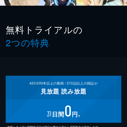
無料トライアルの
2つの特典
420,000
本以上の動画 /
210
誌以上の雑誌が
見放題
読み放題
0
31
日間
円
※
※無料トライアル期間終了日の翌日が属する月から月額料金が発生します。