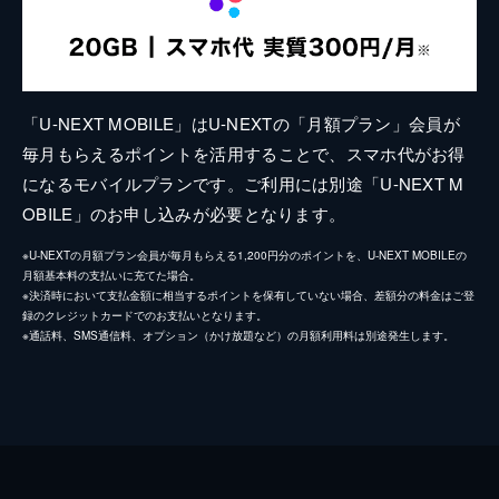
「U-NEXT MOBILE」はU-NEXTの「月額プラン」会員が
毎月もらえるポイントを活用することで、スマホ代がお得
になるモバイルプランです。ご利用には別途「U-NEXT M
OBILE」のお申し込みが必要となります。
※U-NEXTの月額プラン会員が毎月もらえる1,200円分のポイントを、U-NEXT MOBILEの
月額基本料の支払いに充てた場合。
※決済時において支払金額に相当するポイントを保有していない場合、差額分の料金はご登
録のクレジットカードでのお支払いとなります。
※通話料、SMS通信料、オプション（かけ放題など）の月額利用料は別途発生します。