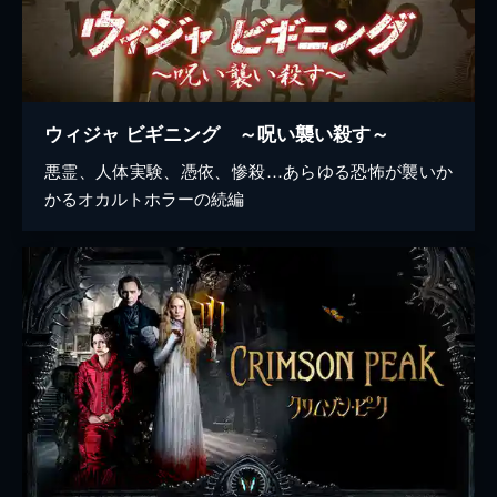
ウィジャ ビギニング ～呪い襲い殺す～
悪霊、人体実験、憑依、惨殺…あらゆる恐怖が襲いか
かるオカルトホラーの続編