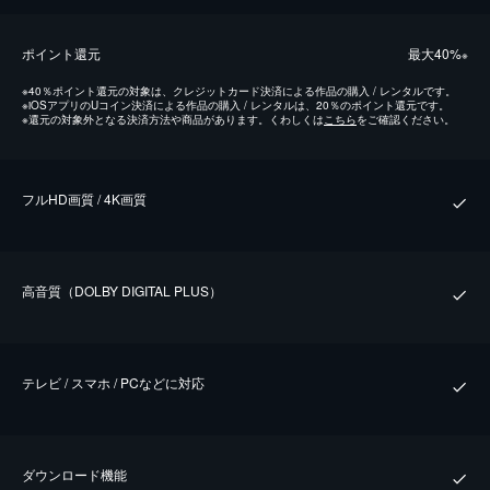
ポイント還元
最⼤40%
※
※
40％ポイント還元の対象は、クレジットカード決済による作品の購入 / レンタルです。
※
iOSアプリのUコイン決済による作品の購入 / レンタルは、20％のポイント還元です。
※
還元の対象外となる決済方法や商品があります。くわしくは
こちら
をご確認ください。
フルHD画質 / 4K画質
⾼⾳質（DOLBY DIGITAL PLUS）
テレビ / スマホ / PCなどに対応
ダウンロード機能