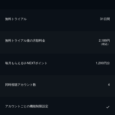
無料トライアル
31日間
無料トライアル後の⽉額料金
2,189円
（税込）
毎⽉もらえるU-NEXTポイント
1,200円分
同時視聴アカウント数
4
アカウントごとの機能制限設定