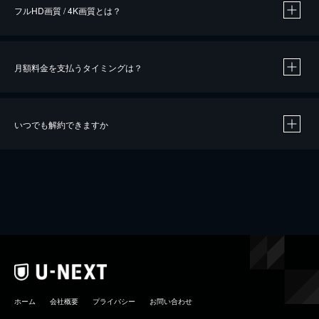
フルHD画質 / 4K画質とは？
月額料金を支払うタイミングは？
※
40％ポイント還元の対象は、クレジットカード決済による作品の購入 / レンタルです。
※
iOSアプリのUコイン決済による作品の購入 / レンタルは、20％のポイント還元です。
※
還元の対象外となる決済方法や商品があります。くわしくは
こちら
をご確認ください。
いつでも解約できますか
こちら
ホーム
会社概要
プライバシー
お問い合わせ