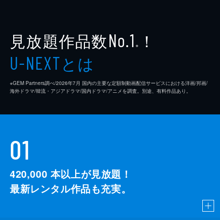
見放題作品数
！
No.1
※
とは
U-NEXT
※GEM Partners調べ/2026年7⽉ 国内の主要な定額制動画配信サービスにおける洋画/邦画/
海外ドラマ/韓流・アジアドラマ/国内ドラマ/アニメを調査。別途、有料作品あり。
01
420,000
本以上が見放題！
最新レンタル作品も充実。