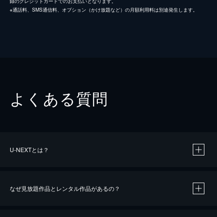
録のクレジットカードでのお支払いとなります。
※通話料、SMS通信料、オプション（かけ放題など）の月額利用料は別途発生します。
よくある質問
U-NEXTとは？
なぜ見放題作品とレンタル作品があるの？