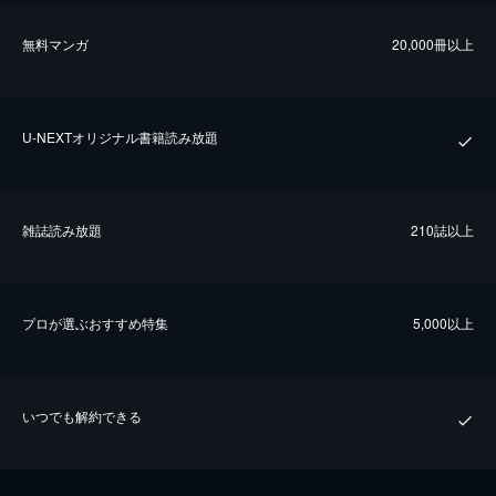
無料マンガ
20,000冊以上
U-NEXTオリジナル書籍読み放題
雑誌読み放題
210誌以上
プロが選ぶおすすめ特集
5,000以上
いつでも解約できる