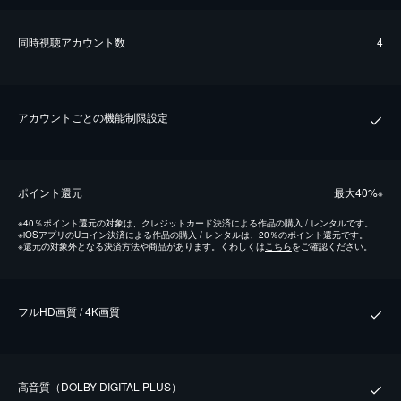
同時視聴アカウント数
4
アカウントごとの機能制限設定
ポイント還元
最⼤40%
※
※
40％ポイント還元の対象は、クレジットカード決済による作品の購入 / レンタルです。
※
iOSアプリのUコイン決済による作品の購入 / レンタルは、20％のポイント還元です。
※
還元の対象外となる決済方法や商品があります。くわしくは
こちら
をご確認ください。
フルHD画質 / 4K画質
⾼⾳質（DOLBY DIGITAL PLUS）