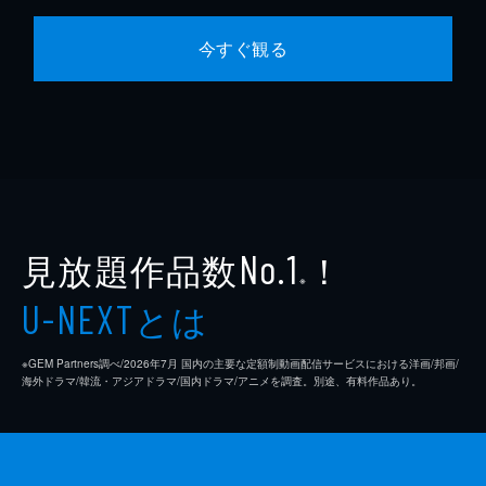
今すぐ観る
見放題作品数
！
No.1
※
とは
U-NEXT
※GEM Partners調べ/2026年7⽉ 国内の主要な定額制動画配信サービスにおける洋画/邦画/
海外ドラマ/韓流・アジアドラマ/国内ドラマ/アニメを調査。別途、有料作品あり。