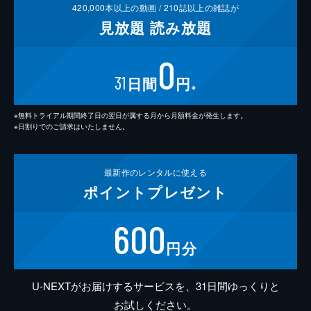
420,000
本以上の動画 /
210
誌以上の雑誌が
見放題
読み放題
0
31
日間
円
※
※無料トライアル期間終了日の翌日が属する月から月額料金が発生します。
※日割りでのご請求はいたしません。
最新作の
レンタルに使える
ポイント
プレゼント
600
円分
U-NEXTがお届けするサービスを、31日間ゆっくりと
お試しください。