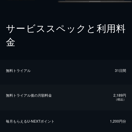
サービススペックと利用料
金
無料トライアル
31日間
無料トライアル後の⽉額料金
2,189円
（税込）
毎⽉もらえるU-NEXTポイント
1,200円分