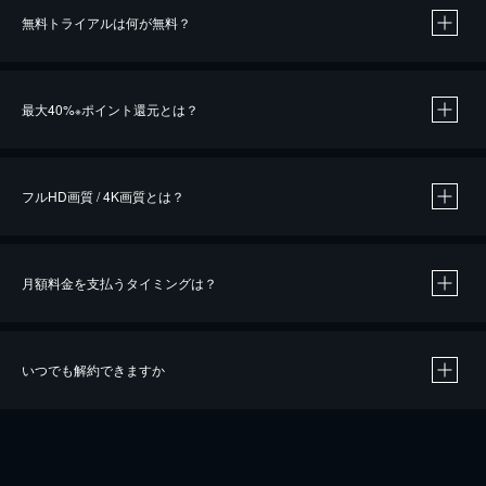
無料トライアルは何が無料？
※
最大40%
ポイント還元とは？
※
※
作品によって必要なポイントが異なります。
フルHD画質 / 4K画質とは？
月額料金を支払うタイミングは？
※
40％ポイント還元の対象は、クレジットカード決済による作品の購入 / レンタルです。
※
iOSアプリのUコイン決済による作品の購入 / レンタルは、20％のポイント還元です。
※
還元の対象外となる決済方法や商品があります。くわしくは
こちら
をご確認ください。
いつでも解約できますか