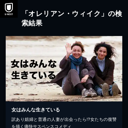
本文へスキップ
「オレリアン・ウィイク」の検
索結果
女はみんな生きている
訳あり娼婦と普通の人妻が出会ったら!?女たちの復讐
を描く痛快サスペンスコメディ