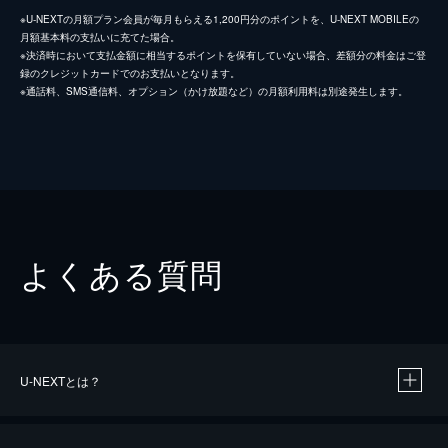
※U-NEXTの月額プラン会員が毎月もらえる1,200円分のポイントを、U-NEXT MOBILEの
月額基本料の支払いに充てた場合。
※決済時において支払金額に相当するポイントを保有していない場合、差額分の料金はご登
録のクレジットカードでのお支払いとなります。
※通話料、SMS通信料、オプション（かけ放題など）の月額利用料は別途発生します。
よくある質問
U-NEXTとは？