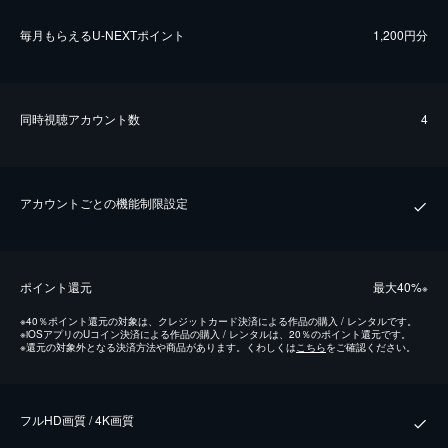
毎⽉もらえるU-NEXTポイント
1,200円分
同時視聴アカウント数
4
アカウントごとの機能制限設定
ポイント還元
最⼤40%
※
※
40％ポイント還元の対象は、クレジットカード決済による作品の購入 / レンタルです。
※
iOSアプリのUコイン決済による作品の購入 / レンタルは、20％のポイント還元です。
※
還元の対象外となる決済方法や商品があります。くわしくは
こちら
をご確認ください。
フルHD画質 / 4K画質