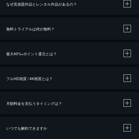
なぜ見放題作品とレンタル作品があるの？
無料トライアルは何が無料？
※
最大40%
ポイント還元とは？
※
※
作品によって必要なポイントが異なります。
フルHD画質 / 4K画質とは？
月額料金を支払うタイミングは？
※
40％ポイント還元の対象は、クレジットカード決済による作品の購入 / レンタルです。
※
iOSアプリのUコイン決済による作品の購入 / レンタルは、20％のポイント還元です。
※
還元の対象外となる決済方法や商品があります。くわしくは
こちら
をご確認ください。
いつでも解約できますか