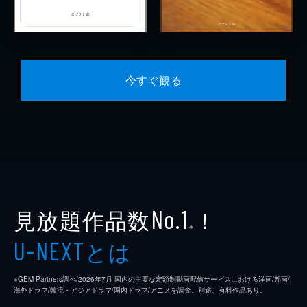
今すぐ観る
見放題作品数
！
No.1
※
とは
U-NEXT
※GEM Partners調べ/2026年7⽉ 国内の主要な定額制動画配信サービスにおける洋画/邦画/
海外ドラマ/韓流・アジアドラマ/国内ドラマ/アニメを調査。別途、有料作品あり。