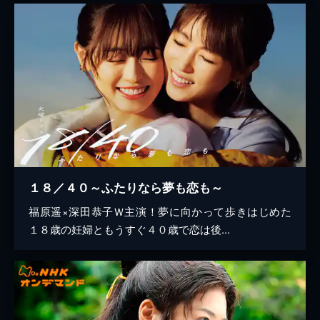
１８／４０～ふたりなら夢も恋も～
福原遥×深田恭子Ｗ主演！夢に向かって歩きはじめた
１８歳の妊婦ともうすぐ４０歳で恋は後...