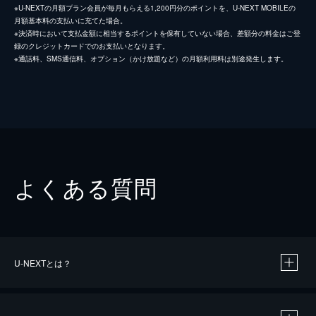
※U-NEXTの月額プラン会員が毎月もらえる1,200円分のポイントを、U-NEXT MOBILEの
月額基本料の支払いに充てた場合。
※決済時において支払金額に相当するポイントを保有していない場合、差額分の料金はご登
録のクレジットカードでのお支払いとなります。
※通話料、SMS通信料、オプション（かけ放題など）の月額利用料は別途発生します。
よくある質問
U-NEXTとは？