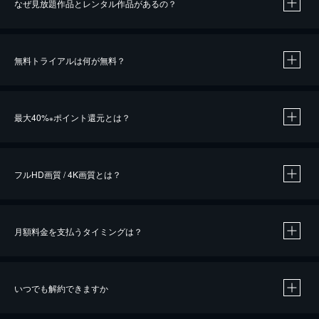
なぜ見放題作品とレンタル作品があるの？
無料トライアルは何が無料？
※
最大40%
ポイント還元とは？
※
※
作品によって必要なポイントが異なります。
フルHD画質 / 4K画質とは？
月額料金を支払うタイミングは？
※
40％ポイント還元の対象は、クレジットカード決済による作品の購入 / レンタルです。
※
iOSアプリのUコイン決済による作品の購入 / レンタルは、20％のポイント還元です。
※
還元の対象外となる決済方法や商品があります。くわしくは
こちら
をご確認ください。
いつでも解約できますか