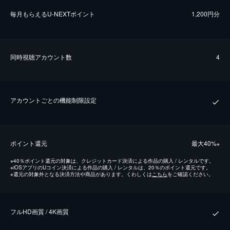
毎⽉もらえるU-NEXTポイント
1,200円分
同時視聴アカウント数
4
アカウントごとの機能制限設定
ポイント還元
最⼤40%
※
※
40％ポイント還元の対象は、クレジットカード決済による作品の購入 / レンタルです。
※
iOSアプリのUコイン決済による作品の購入 / レンタルは、20％のポイント還元です。
※
還元の対象外となる決済方法や商品があります。くわしくは
こちら
をご確認ください。
フルHD画質 / 4K画質