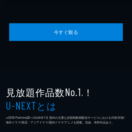
今すぐ観る
見放題作品数
！
No.1
※
とは
U-NEXT
※GEM Partners調べ/2026年7⽉ 国内の主要な定額制動画配信サービスにおける洋画/邦画/
海外ドラマ/韓流・アジアドラマ/国内ドラマ/アニメを調査。別途、有料作品あり。