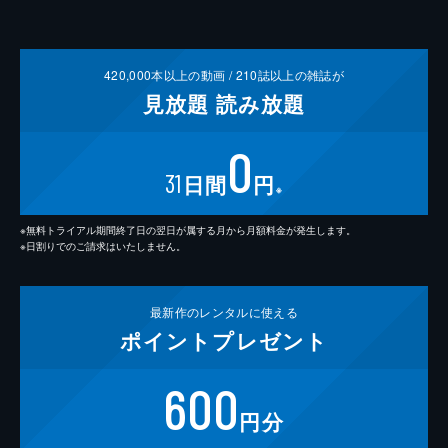
420,000
本以上の動画 /
210
誌以上の雑誌が
見放題
読み放題
0
31
日間
円
※
※無料トライアル期間終了日の翌日が属する月から月額料金が発生します。
※日割りでのご請求はいたしません。
最新作の
レンタルに使える
ポイント
プレゼント
600
円分