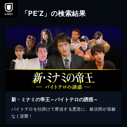
本文へスキップ
「PE'Z」の検索結果
新・ミナミの帝王～バイトテロの誘惑～
バイトテロを仕掛けて脅迫する悪党に、銀次郎が容赦
なく逆襲！