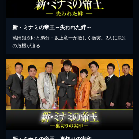
新・ミナミの帝王～失われた絆～
萬田銀次郎と弟分・坂上竜一が激しく衝突。2人に決別
の危機が迫る
新・ミナミの帝王～裏切りの実印～