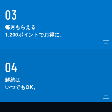
03
毎月もらえる
1,200
ポイントでお得に。
04
解約は
いつでもOK。