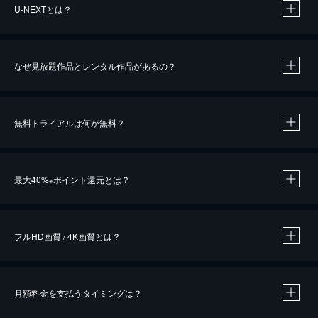
U-NEXTとは？
なぜ見放題作品とレンタル作品があるの？
無料トライアルは何が無料？
※
最大40%
ポイント還元とは？
※
※
作品によって必要なポイントが異なります。
フルHD画質 / 4K画質とは？
月額料金を支払うタイミングは？
※
40％ポイント還元の対象は、クレジットカード決済による作品の購入 / レンタルです。
※
iOSアプリのUコイン決済による作品の購入 / レンタルは、20％のポイント還元です。
※
還元の対象外となる決済方法や商品があります。くわしくは
こちら
をご確認ください。