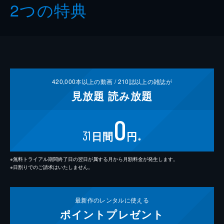
2つの特典
420,000
本以上の動画 /
210
誌以上の雑誌が
見放題
読み放題
0
31
日間
円
※
※無料トライアル期間終了日の翌日が属する月から月額料金が発生します。
※日割りでのご請求はいたしません。
最新作の
レンタルに使える
ポイント
プレゼント