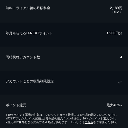
無料トライアル後の⽉額料金
2,189円
（税込）
毎⽉もらえるU-NEXTポイント
1,200円分
同時視聴アカウント数
4
アカウントごとの機能制限設定
ポイント還元
最⼤40%
※
※
40％ポイント還元の対象は、クレジットカード決済による作品の購入 / レンタルです。
※
iOSアプリのUコイン決済による作品の購入 / レンタルは、20％のポイント還元です。
※
還元の対象外となる決済方法や商品があります。くわしくは
こちら
をご確認ください。