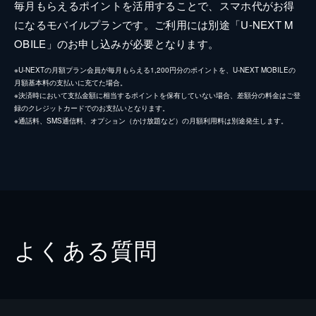
毎月もらえるポイントを活用することで、スマホ代がお得
になるモバイルプランです。ご利用には別途「U-NEXT M
OBILE」のお申し込みが必要となります。
※U-NEXTの月額プラン会員が毎月もらえる1,200円分のポイントを、U-NEXT MOBILEの
月額基本料の支払いに充てた場合。
※決済時において支払金額に相当するポイントを保有していない場合、差額分の料金はご登
録のクレジットカードでのお支払いとなります。
※通話料、SMS通信料、オプション（かけ放題など）の月額利用料は別途発生します。
よくある質問