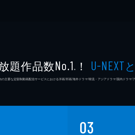
放題作品数
！
No.1
U-NEXT
※
26年7⽉ 国内の主要な定額制動画配信サービスにおける洋画/邦画/海外ドラマ/韓流・アジアドラマ/国内ドラ
03