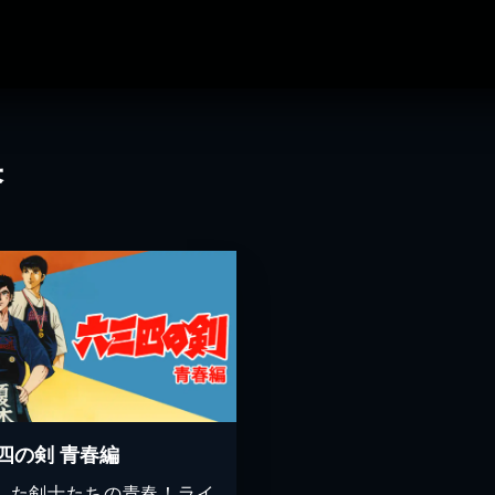
果
四の剣 青春編
した剣士たちの青春！ライ