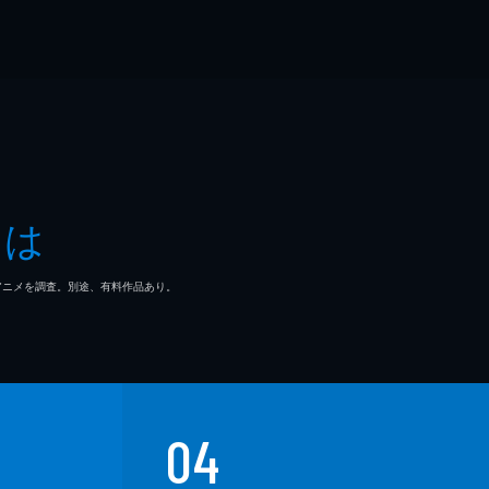
とは
マ/アニメを調査。別途、有料作品あり。
04