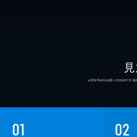
見
※GEM Partners調べ/20
01
02