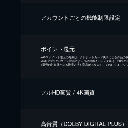
アカウントごとの機能制限設定
ポイント還元
※
40％ポイント還元の対象は、クレジットカード決済による作品の購入
※
iOSアプリのUコイン決済による作品の購入 / レンタルは、20％
※
還元の対象外となる決済方法や商品があります。くわしくは
こちら
フルHD画質 / 4K画質
⾼⾳質（DOLBY DIGITAL PLUS）