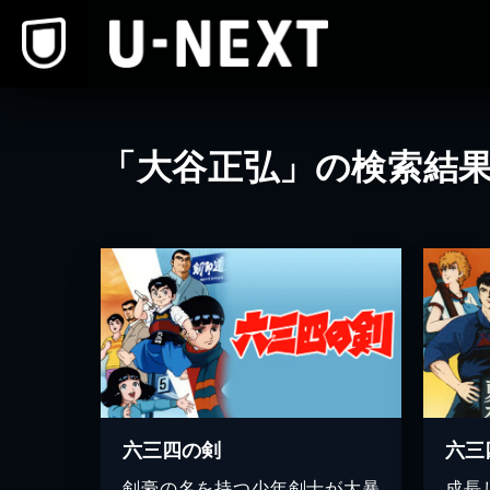
本文へスキップ
「大谷正弘」の検索結
六三四の剣
六三
剣豪の名を持つ少年剣士が大暴
成長