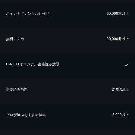
ポイント（レンタル）作品
60,000本以上
無料マンガ
20,000冊以上
U-NEXTオリジナル書籍読み放題
雑誌読み放題
210誌以上
プロが選ぶおすすめ特集
5,000以上