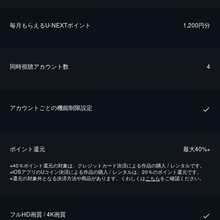
毎⽉もらえるU-NEXTポイント
1,200円分
同時視聴アカウント数
4
アカウントごとの機能制限設定
ポイント還元
最⼤40%
※
※
40％ポイント還元の対象は、クレジットカード決済による作品の購入 / レンタルです。
※
iOSアプリのUコイン決済による作品の購入 / レンタルは、20％のポイント還元です。
※
還元の対象外となる決済方法や商品があります。くわしくは
こちら
をご確認ください。
フルHD画質 / 4K画質