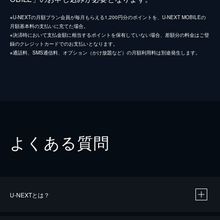
※U-NEXTの月額プラン会員が毎月もらえる1,200円分のポイントを、U-NEXT MOBILEの
月額基本料の支払いに充てた場合。
※決済時において支払金額に相当するポイントを保有していない場合、差額分の料金はご登
録のクレジットカードでのお支払いとなります。
※通話料、SMS通信料、オプション（かけ放題など）の月額利用料は別途発生します。
よくある質問
U-NEXTとは？