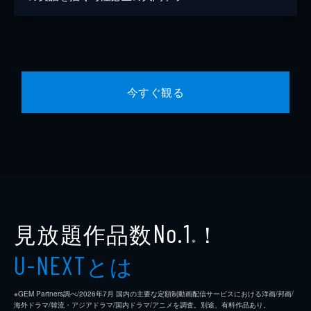
今すぐ観る
見放題作品数
！
No.1
※
とは
U-NEXT
※GEM Partners調べ/2026年7⽉ 国内の主要な定額制動画配信サービスにおける洋画/邦画/
海外ドラマ/韓流・アジアドラマ/国内ドラマ/アニメを調査。別途、有料作品あり。