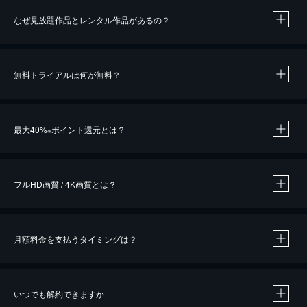
なぜ見放題作品とレンタル作品があるの？
無料トライアルは何が無料？
※
最大40%
ポイント還元とは？
※
※
作品によって必要なポイントが異なります。
フルHD画質 / 4K画質とは？
月額料金を支払うタイミングは？
※
40％ポイント還元の対象は、クレジットカード決済による作品の購入 / レンタルです。
※
iOSアプリのUコイン決済による作品の購入 / レンタルは、20％のポイント還元です。
※
還元の対象外となる決済方法や商品があります。くわしくは
こちら
をご確認ください。
いつでも解約できますか