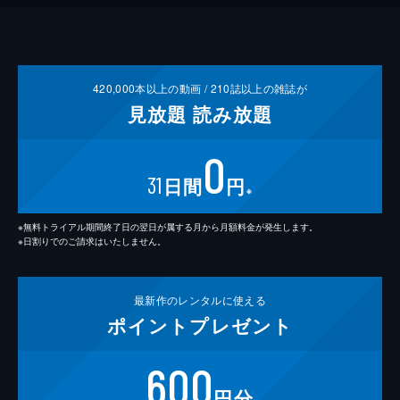
420,000
本以上の動画 /
210
誌以上の雑誌が
見放題
読み放題
0
31
日間
円
※
※無料トライアル期間終了日の翌日が属する月から月額料金が発生します。
※日割りでのご請求はいたしません。
最新作の
レンタルに使える
ポイント
プレゼント
600
円分