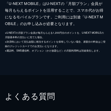
「U-NEXT MOBILE」はU-NEXTの「月額プラン」会員が
毎月もらえるポイントを活用することで、スマホ代がお得
になるモバイルプランです。ご利用には別途「U-NEXT M
OBILE」のお申し込みが必要となります。
※U-NEXTの月額プラン会員が毎月もらえる1,200円分のポイントを、U-NEXT MOBILEの
月額基本料の支払いに充てた場合。
※決済時において支払金額に相当するポイントを保有していない場合、差額分の料金はご登
録のクレジットカードでのお支払いとなります。
※通話料、SMS通信料、オプション（かけ放題など）の月額利用料は別途発生します。
よくある質問