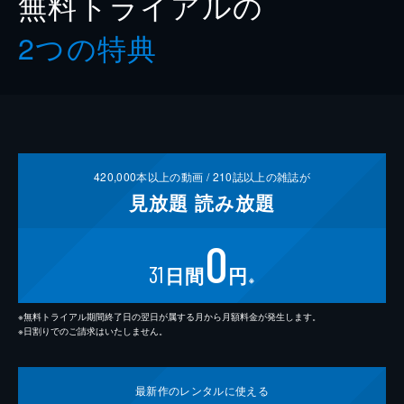
無料トライアルの
2つの特典
420,000
本以上の動画 /
210
誌以上の雑誌が
見放題
読み放題
0
31
日間
円
※
※無料トライアル期間終了日の翌日が属する月から月額料金が発生します。
※日割りでのご請求はいたしません。
最新作の
レンタルに使える