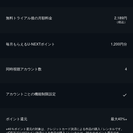
無料トライアル後の⽉額料金
2,189円
（税込）
毎⽉もらえるU-NEXTポイント
1,200円分
同時視聴アカウント数
4
アカウントごとの機能制限設定
ポイント還元
最⼤40%
※
※
40％ポイント還元の対象は、クレジットカード決済による作品の購入 / レンタルです。
※
iOSアプリのUコイン決済による作品の購入 / レンタルは、20％のポイント還元です。