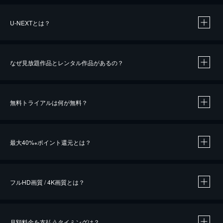
U-NEXTとは？
なぜ見放題作品とレンタル作品があるの？
無料トライアルは何が無料？
※
最大40%
ポイント還元とは？
※
※
作品によって必要なポイントが異なります。
フルHD画質 / 4K画質とは？
月額料金を支払うタイミングは？