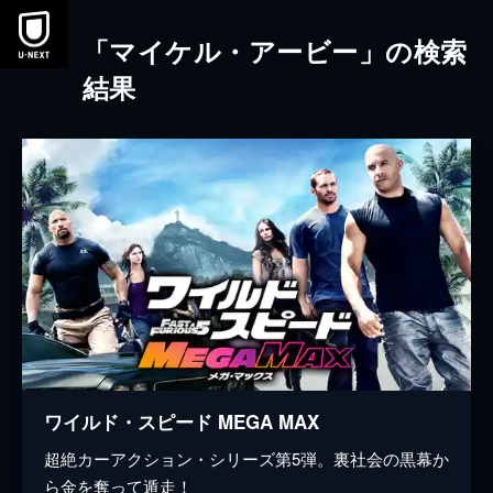
本文へスキップ
「マイケル・アービー」の検索
結果
ワイルド・スピード MEGA MAX
超絶カーアクション・シリーズ第5弾。裏社会の黒幕か
ら金を奪って遁走！