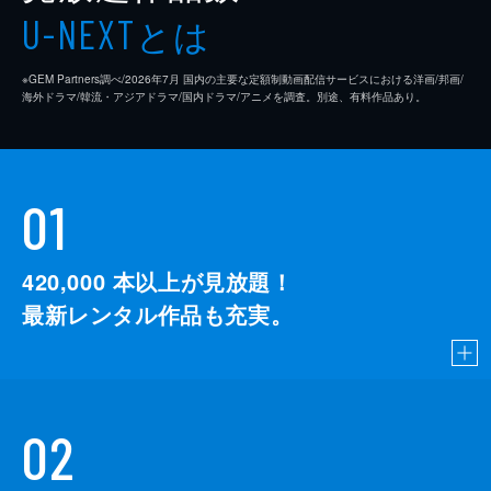
とは
U-NEXT
※GEM Partners調べ/2026年7⽉ 国内の主要な定額制動画配信サービスにおける洋画/邦画/
海外ドラマ/韓流・アジアドラマ/国内ドラマ/アニメを調査。別途、有料作品あり。
01
420,000
本以上が見放題！
最新レンタル作品も充実。
02