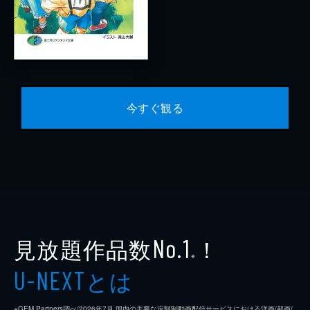
今すぐ観る
見放題作品数
！
No.1
※
とは
U-NEXT
※GEM Partners調べ/2026年7⽉ 国内の主要な定額制動画配信サービスにおける洋画/邦画/