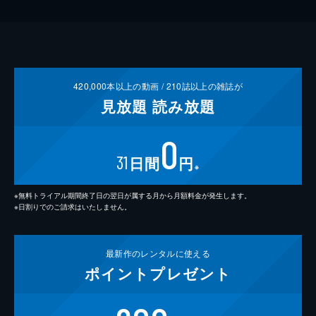
420,000
本以上の動画 /
210
誌以上の雑誌が
見放題
読み放題
0
31
日間
円
※
※無料トライアル期間終了日の翌日が属する月から月額料金が発生します。
※日割りでのご請求はいたしません。
最新作の
レンタルに使える
ポイント
プレゼント