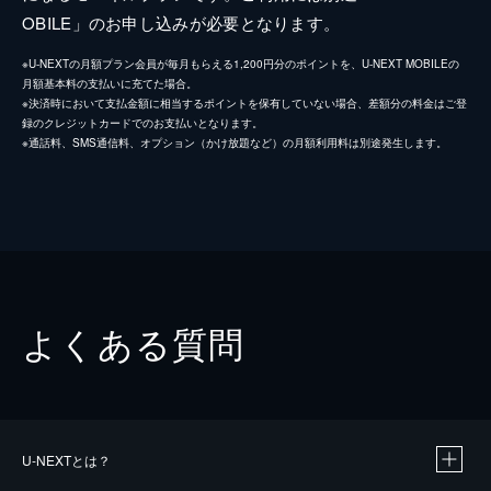
OBILE」のお申し込みが必要となります。
※U-NEXTの月額プラン会員が毎月もらえる1,200円分のポイントを、U-NEXT MOBILEの
月額基本料の支払いに充てた場合。
※決済時において支払金額に相当するポイントを保有していない場合、差額分の料金はご登
録のクレジットカードでのお支払いとなります。
※通話料、SMS通信料、オプション（かけ放題など）の月額利用料は別途発生します。
よくある質問
U-NEXTとは？