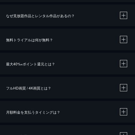
なぜ見放題作品とレンタル作品があるの？
無料トライアルは何が無料？
※
最大40%
ポイント還元とは？
※
※
作品によって必要なポイントが異なります。
フルHD画質 / 4K画質とは？
月額料金を支払うタイミングは？
※
40％ポイント還元の対象は、クレジットカード決済による作品の購入 / レンタルです。
※
iOSアプリのUコイン決済による作品の購入 / レンタルは、20％のポイント還元です。
※
還元の対象外となる決済方法や商品があります。くわしくは
こちら
をご確認ください。