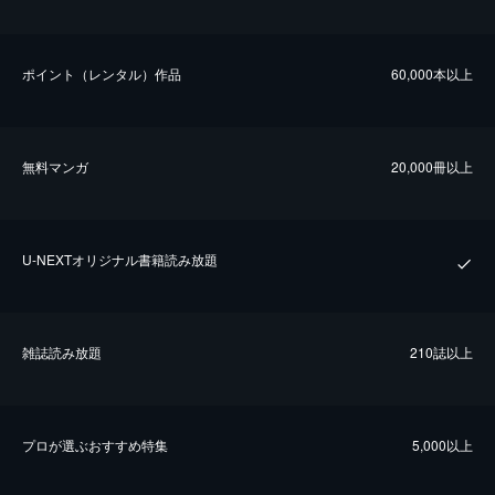
ポイント（レンタル）作品
60,000本以上
無料マンガ
20,000冊以上
U-NEXTオリジナル書籍読み放題
雑誌読み放題
210誌以上
プロが選ぶおすすめ特集
5,000以上