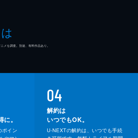
とは
マ/アニメを調査。別途、有料作品あり。
04
解約は
得に。
いつでもOK。
のポイン
U-NEXTの解約は、いつでも手続