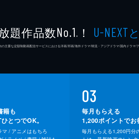
放題作品数
！
No.1
U-NEXT
※
26年7⽉ 国内の主要な定額制動画配信サービスにおける洋画/邦画/海外ドラマ/韓流・アジアドラマ/国内ドラ
03
書籍も
毎月もらえる
XTひとつでOK。
1,200
ポイントでお
ドラマ / アニメはもちろ
毎月もらえる1,200円分