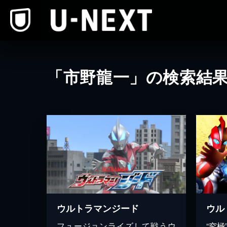
本文へスキップ
「市野龍一」の検索結
ウルトラマンジード
ウル
フュージョンライズして戦うウ
“究