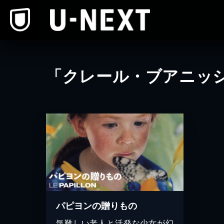
本文へスキップ
「クレール・ブアニッ
パピヨンの贈りもの
気難しい老人と活発な少女が幻