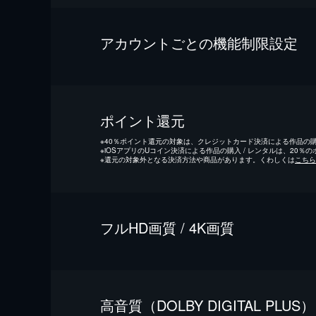
アカウントごとの機能制限設定
ポイント還元
※
40％ポイント還元の対象は、クレジットカード決済による作品の購入
※
iOSアプリのUコイン決済による作品の購入 / レンタルは、20％
※
還元の対象外となる決済方法や商品があります。くわしくは
こちら
フルHD画質 / 4K画質
⾼⾳質（DOLBY DIGITAL PLUS）