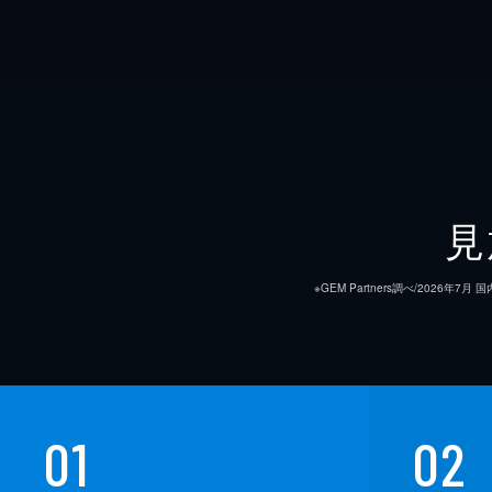
見
※GEM Partners調べ/20
01
02