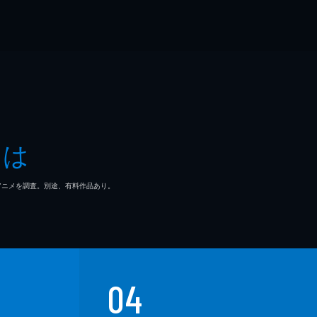
とは
マ/アニメを調査。別途、有料作品あり。
04