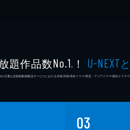
放題作品数
！
No.1
U-NEXT
※
26年7⽉ 国内の主要な定額制動画配信サービスにおける洋画/邦画/海外ドラマ/韓流・アジアドラマ/国内ドラ
03