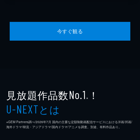
今すぐ観る
見放題作品数
！
No.1
※
とは
U-NEXT
※GEM Partners調べ/2026年7⽉ 国内の主要な定額制動画配信サービスにおける洋画/邦画/
海外ドラマ/韓流・アジアドラマ/国内ドラマ/アニメを調査。別途、有料作品あり。