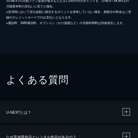
※U-NEXTの月額プラン会員が毎月もらえる1,200円分のポイントを、U-NEXT MOBILEの
月額基本料の支払いに充てた場合。
※決済時において支払金額に相当するポイントを保有していない場合、差額分の料金はご登
録のクレジットカードでのお支払いとなります。
※通話料、SMS通信料、オプション（かけ放題など）の月額利用料は別途発生します。
よくある質問
U-NEXTとは？
なぜ見放題作品とレンタル作品があるの？