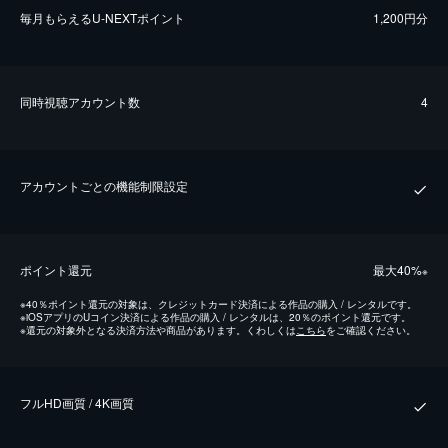
毎⽉もらえるU-NEXTポイント
1,200円分
同時視聴アカウント数
4
アカウントごとの機能制限設定
ポイント還元
最⼤40%
※
※
40％ポイント還元の対象は、クレジットカード決済による作品の購入 / レンタルです。
※
iOSアプリのUコイン決済による作品の購入 / レンタルは、20％のポイント還元です。
※
還元の対象外となる決済方法や商品があります。くわしくは
こちら
をご確認ください。
フルHD画質 / 4K画質