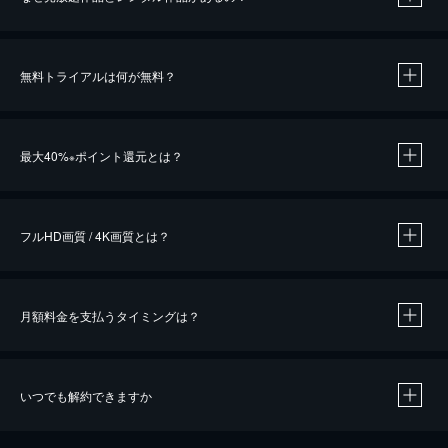
無料トライアルは何が無料？
※
最大40%
ポイント還元とは？
※
※
作品によって必要なポイントが異なります。
フルHD画質 / 4K画質とは？
月額料金を支払うタイミングは？
※
40％ポイント還元の対象は、クレジットカード決済による作品の購入 / レンタルです。
※
iOSアプリのUコイン決済による作品の購入 / レンタルは、20％のポイント還元です。
※
還元の対象外となる決済方法や商品があります。くわしくは
こちら
をご確認ください。
いつでも解約できますか