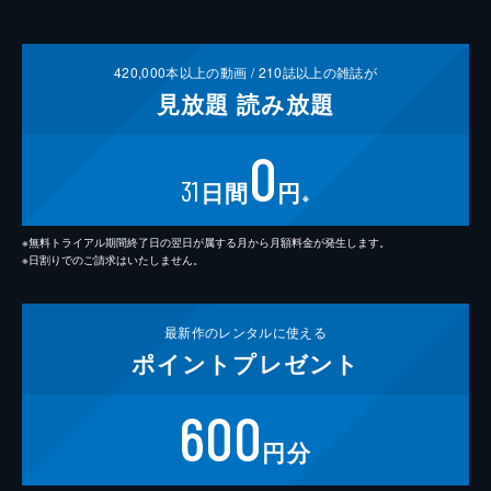
420,000
本以上の動画 /
210
誌以上の雑誌が
見放題
読み放題
0
31
日間
円
※
※無料トライアル期間終了日の翌日が属する月から月額料金が発生します。
※日割りでのご請求はいたしません。
最新作の
レンタルに使える
ポイント
プレゼント
600
円分