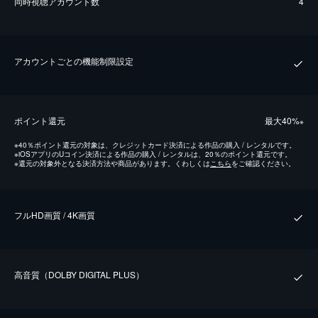
同時視聴アカウント数
4
アカウントごとの機能制限設定
ポイント還元
最⼤40%
※
※
40％ポイント還元の対象は、クレジットカード決済による作品の購入 / レンタルです。
※
iOSアプリのUコイン決済による作品の購入 / レンタルは、20％のポイント還元です。
※
還元の対象外となる決済方法や商品があります。くわしくは
こちら
をご確認ください。
フルHD画質 / 4K画質
⾼⾳質（DOLBY DIGITAL PLUS）