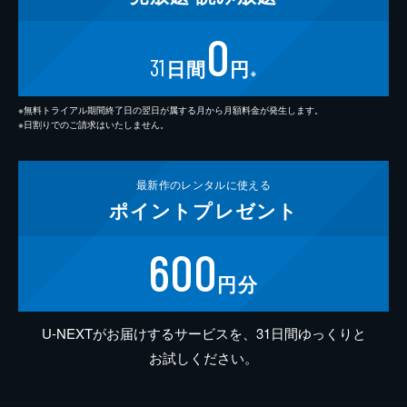
0
31
日間
円
※
※無料トライアル期間終了日の翌日が属する月から月額料金が発生します。
※日割りでのご請求はいたしません。
最新作の
レンタルに使える
ポイント
プレゼント
600
円分
U-NEXTがお届けするサービスを、31日間ゆっくりと
お試しください。