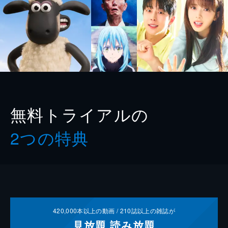
無料トライアルの
2つの特典
420,000
本以上の動画 /
210
誌以上の雑誌が
見放題
読み放題