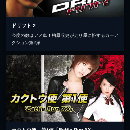
ドリフト 2
今度の敵はアメ車！柏原収史が走り屋に扮するカーア
クション第2弾
カクトウ便 第1便「Battle Run XX」