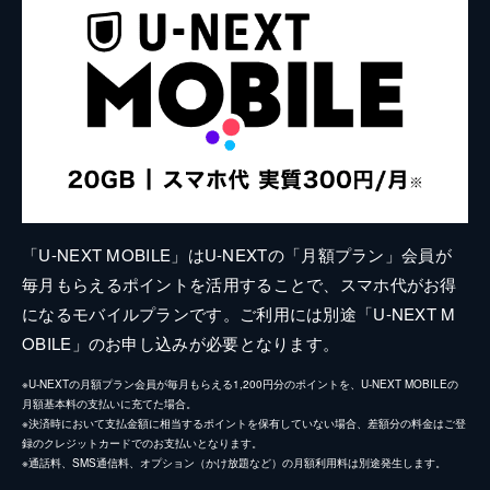
「U-NEXT MOBILE」はU-NEXTの「月額プラン」会員が
毎月もらえるポイントを活用することで、スマホ代がお得
になるモバイルプランです。ご利用には別途「U-NEXT M
OBILE」のお申し込みが必要となります。
※U-NEXTの月額プラン会員が毎月もらえる1,200円分のポイントを、U-NEXT MOBILEの
月額基本料の支払いに充てた場合。
※決済時において支払金額に相当するポイントを保有していない場合、差額分の料金はご登
録のクレジットカードでのお支払いとなります。
※通話料、SMS通信料、オプション（かけ放題など）の月額利用料は別途発生します。