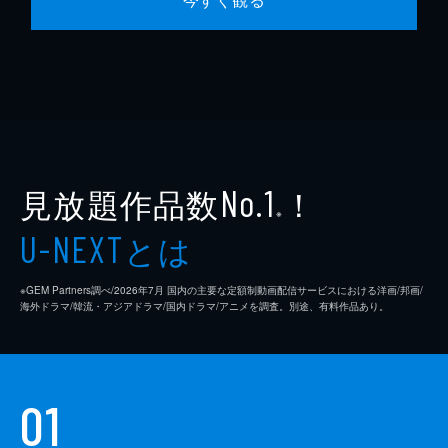
見放題作品数
！
No.1
※
とは
U-NEXT
※GEM Partners調べ/2026年7⽉ 国内の主要な定額制動画配信サービスにおける洋画/邦画/
海外ドラマ/韓流・アジアドラマ/国内ドラマ/アニメを調査。別途、有料作品あり。
01