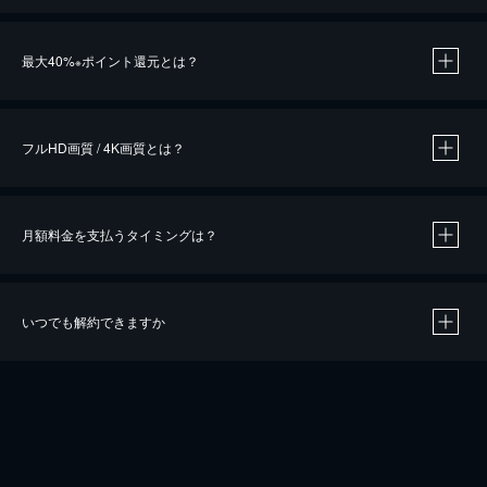
※
最大40%
ポイント還元とは？
※
※
作品によって必要なポイントが異なります。
フルHD画質 / 4K画質とは？
月額料金を支払うタイミングは？
※
40％ポイント還元の対象は、クレジットカード決済による作品の購入 / レンタルです。
※
iOSアプリのUコイン決済による作品の購入 / レンタルは、20％のポイント還元です。
※
還元の対象外となる決済方法や商品があります。くわしくは
こちら
をご確認ください。
いつでも解約できますか
こちら