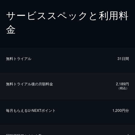
サービススペックと利用料
金
無料トライアル
31日間
無料トライアル後の⽉額料金
2,189円
（税込）
毎⽉もらえるU-NEXTポイント
1,200円分