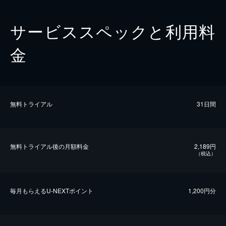
サービススペックと利用料
金
無料トライアル
31日間
無料トライアル後の⽉額料金
2,189円
（税込）
毎⽉もらえるU-NEXTポイント
1,200円分