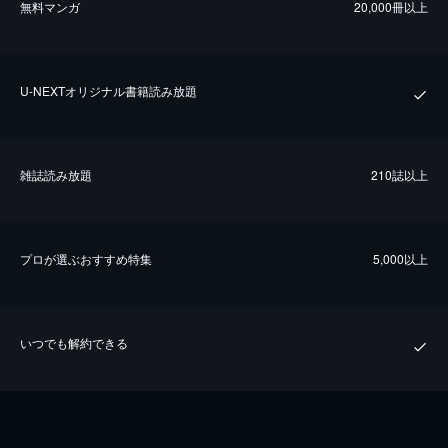
無料マンガ
20,000冊以上
U-NEXTオリジナル書籍読み放題
雑誌読み放題
210誌以上
プロが選ぶおすすめ特集
5,000以上
いつでも解約できる