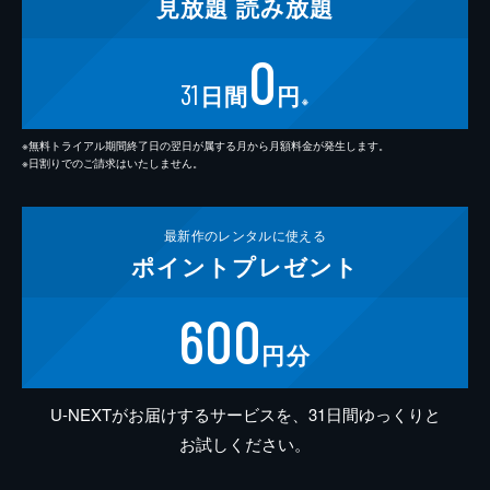
見放題
読み放題
0
31
日間
円
※
※無料トライアル期間終了日の翌日が属する月から月額料金が発生します。
※日割りでのご請求はいたしません。
最新作の
レンタルに使える
ポイント
プレゼント
600
円分
U-NEXTがお届けするサービスを、31日間ゆっくりと
お試しください。