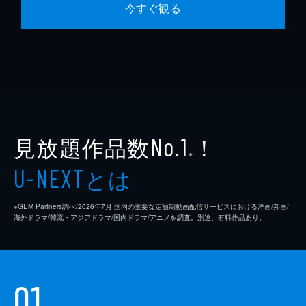
今すぐ観る
見放題作品数
！
No.1
※
とは
U-NEXT
※GEM Partners調べ/2026年7⽉ 国内の主要な定額制動画配信サービスにおける洋画/邦画/
海外ドラマ/韓流・アジアドラマ/国内ドラマ/アニメを調査。別途、有料作品あり。
01