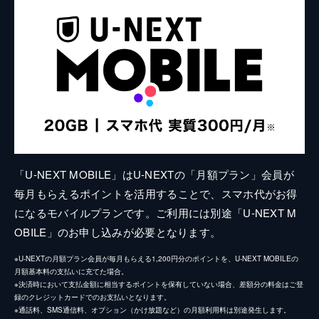
「U-NEXT MOBILE」はU-NEXTの「月額プラン」会員が
毎月もらえるポイントを活用することで、スマホ代がお得
になるモバイルプランです。ご利用には別途「U-NEXT M
OBILE」のお申し込みが必要となります。
※U-NEXTの月額プラン会員が毎月もらえる1,200円分のポイントを、U-NEXT MOBILEの
月額基本料の支払いに充てた場合。
※決済時において支払金額に相当するポイントを保有していない場合、差額分の料金はご登
録のクレジットカードでのお支払いとなります。
※通話料、SMS通信料、オプション（かけ放題など）の月額利用料は別途発生します。