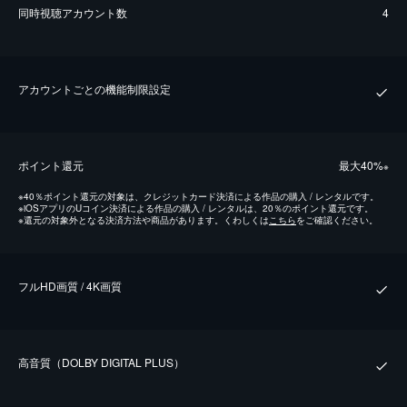
同時視聴アカウント数
4
アカウントごとの機能制限設定
ポイント還元
最⼤40%
※
※
40％ポイント還元の対象は、クレジットカード決済による作品の購入 / レンタルです。
※
iOSアプリのUコイン決済による作品の購入 / レンタルは、20％のポイント還元です。
※
還元の対象外となる決済方法や商品があります。くわしくは
こちら
をご確認ください。
フルHD画質 / 4K画質
⾼⾳質（DOLBY DIGITAL PLUS）