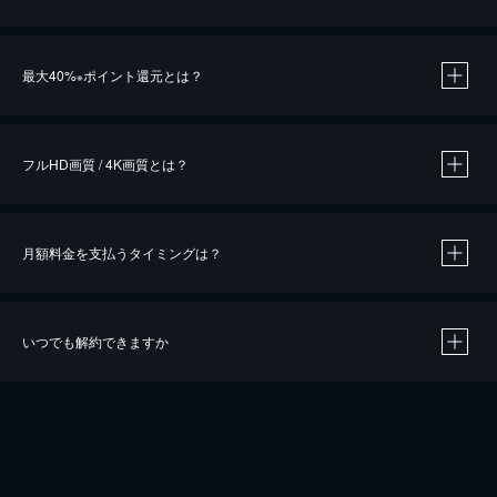
※
最大40%
ポイント還元とは？
※
※
作品によって必要なポイントが異なります。
フルHD画質 / 4K画質とは？
月額料金を支払うタイミングは？
※
40％ポイント還元の対象は、クレジットカード決済による作品の購入 / レンタルです。
※
iOSアプリのUコイン決済による作品の購入 / レンタルは、20％のポイント還元です。
※
還元の対象外となる決済方法や商品があります。くわしくは
こちら
をご確認ください。
いつでも解約できますか
こちら