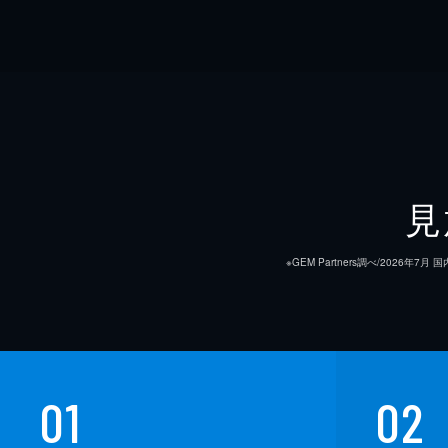
見
※GEM Partners調べ/20
01
02