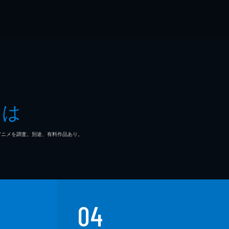
とは
マ/アニメを調査。別途、有料作品あり。
04