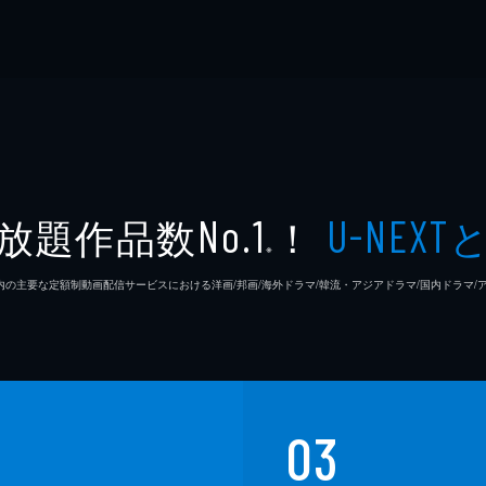
放題作品数
！
No.1
U-NEXT
※
26年7⽉ 国内の主要な定額制動画配信サービスにおける洋画/邦画/海外ドラマ/韓流・アジアドラマ/国内ドラ
03