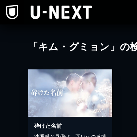
本文へスキップ
「キム・グミョン」の
砕けた名前
沙彌僧と尼僧は、互いへの感情