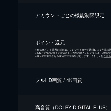
アカウントごとの機能制限設定
ポイント還元
※
40％ポイント還元の対象は、クレジットカード決済による作品の購入
※
iOSアプリのUコイン決済による作品の購入 / レンタルは、20％
※
還元の対象外となる決済方法や商品があります。くわしくは
こちら
フルHD画質 / 4K画質
⾼⾳質（DOLBY DIGITAL PLUS）