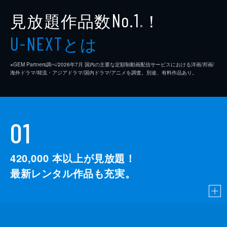
見放題作品数
！
No.1
※
とは
U-NEXT
※GEM Partners調べ/2026年7⽉ 国内の主要な定額制動画配信サービスにおける洋画/邦画/
海外ドラマ/韓流・アジアドラマ/国内ドラマ/アニメを調査。別途、有料作品あり。
01
420,000
本以上が見放題！
最新レンタル作品も充実。