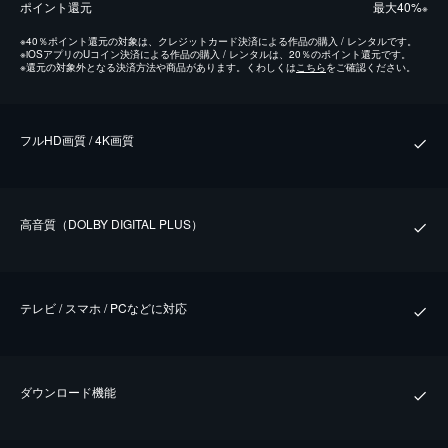
ポイント還元
最⼤40%
※
※
40％ポイント還元の対象は、クレジットカード決済による作品の購入 / レンタルです。
※
iOSアプリのUコイン決済による作品の購入 / レンタルは、20％のポイント還元です。
※
還元の対象外となる決済方法や商品があります。くわしくは
こちら
をご確認ください。
フルHD画質 / 4K画質
⾼⾳質（DOLBY DIGITAL PLUS）
テレビ / スマホ / PCなどに対応
ダウンロード機能