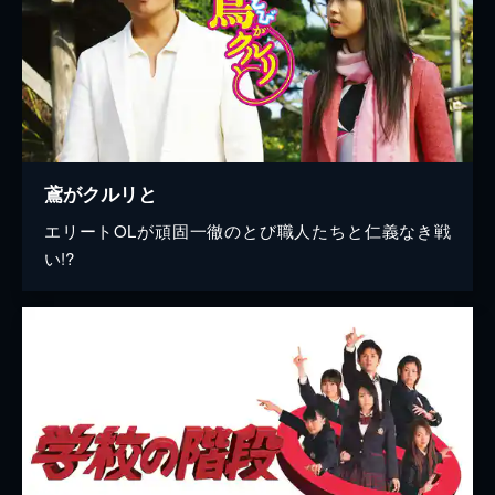
鳶がクルリと
エリートOLが頑固一徹のとび職人たちと仁義なき戦
い!?