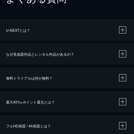
U-NEXTとは？
なぜ見放題作品とレンタル作品があるの？
無料トライアルは何が無料？
※
最大40%
ポイント還元とは？
※
※
作品によって必要なポイントが異なります。
フルHD画質 / 4K画質とは？