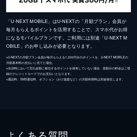
「U-NEXT MOBILE」はU-NEXTの「月額プラン」会員が
毎月もらえるポイントを活用することで、スマホ代がお得
になるモバイルプランです。ご利用には別途「U-NEXT M
OBILE」のお申し込みが必要となります。
※U-NEXTの月額プラン会員が毎月もらえる1,200円分のポイントを、U-NEXT MOBILEの
月額基本料の支払いに充てた場合。
※決済時において支払金額に相当するポイントを保有していない場合、差額分の料金はご登
録のクレジットカードでのお支払いとなります。
※通話料、SMS通信料、オプション（かけ放題など）の月額利用料は別途発生します。
よくある質問