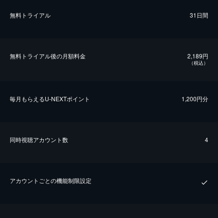
無料トライアル
31日間
無料トライアル後の⽉額料金
2,189円
（税込）
毎⽉もらえるU-NEXTポイント
1,200円分
同時視聴アカウント数
4
アカウントごとの機能制限設定