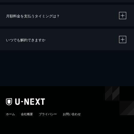
月額料金を支払うタイミングは？
※
40％ポイント還元の対象は、クレジットカード決済による作品の購入 / レンタルです。
※
iOSアプリのUコイン決済による作品の購入 / レンタルは、20％のポイント還元です。
※
還元の対象外となる決済方法や商品があります。くわしくは
こちら
をご確認ください。
いつでも解約できますか
こちら
ホーム
会社概要
プライバシー
お問い合わせ