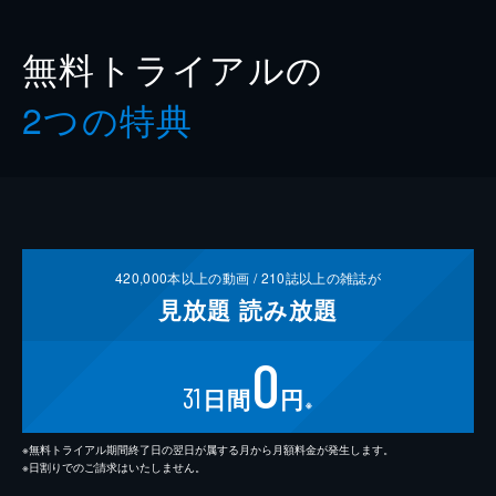
無料トライアルの
2つの特典
420,000
本以上の動画 /
210
誌以上の雑誌が
見放題
読み放題
0
31
日間
円
※
※無料トライアル期間終了日の翌日が属する月から月額料金が発生します。
※日割りでのご請求はいたしません。