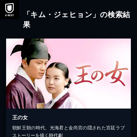
本文へスキップ
「キム・ジェヒョン」の検索結
果
王の女
朝鮮王朝の時代、光海君と金尚宮の隠された宮廷ラブ
ストーリーを描く時代劇