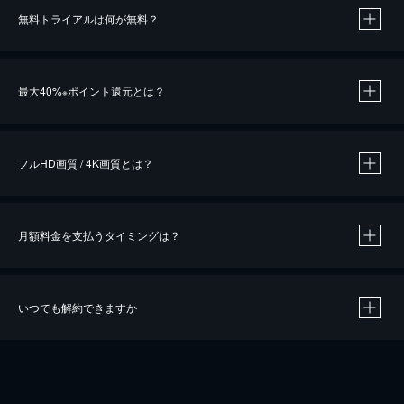
無料トライアルは何が無料？
※
最大40%
ポイント還元とは？
※
※
作品によって必要なポイントが異なります。
フルHD画質 / 4K画質とは？
月額料金を支払うタイミングは？
※
40％ポイント還元の対象は、クレジットカード決済による作品の購入 / レンタルです。
※
iOSアプリのUコイン決済による作品の購入 / レンタルは、20％のポイント還元です。
※
還元の対象外となる決済方法や商品があります。くわしくは
こちら
をご確認ください。
いつでも解約できますか