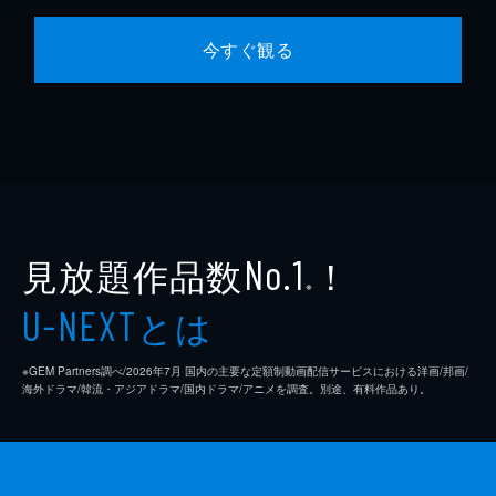
今すぐ観る
見放題作品数
！
No.1
※
とは
U-NEXT
※GEM Partners調べ/2026年7⽉ 国内の主要な定額制動画配信サービスにおける洋画/邦画/
海外ドラマ/韓流・アジアドラマ/国内ドラマ/アニメを調査。別途、有料作品あり。