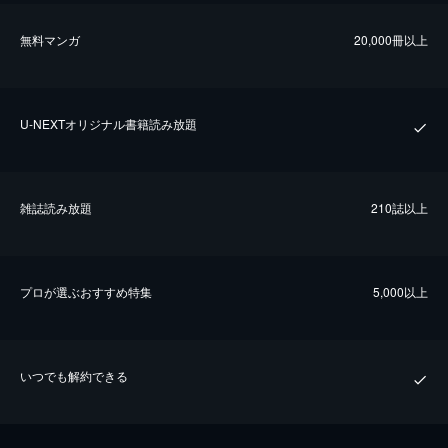
無料マンガ
20,000冊以上
U-NEXTオリジナル書籍読み放題
雑誌読み放題
210誌以上
プロが選ぶおすすめ特集
5,000以上
いつでも解約できる