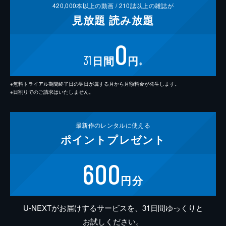
420,000
本以上の動画 /
210
誌以上の雑誌が
見放題
読み放題
0
31
日間
円
※
※無料トライアル期間終了日の翌日が属する月から月額料金が発生します。
※日割りでのご請求はいたしません。
最新作の
レンタルに使える
ポイント
プレゼント
600
円分
U-NEXTがお届けするサービスを、31日間ゆっくりと
お試しください。