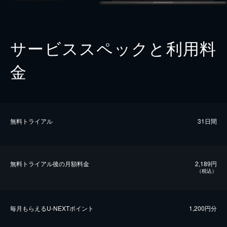
サービススペックと利用料
金
無料トライアル
31日間
無料トライアル後の⽉額料金
2,189円
（税込）
毎⽉もらえるU-NEXTポイント
1,200円分