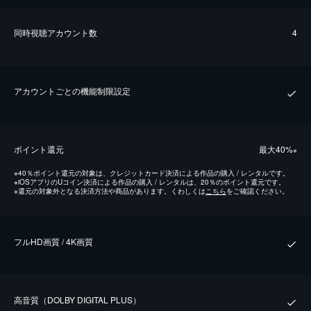
同時視聴アカウント数
4
アカウントごとの機能制限設定
ポイント還元
最⼤40%
※
※
40％ポイント還元の対象は、クレジットカード決済による作品の購入 / レンタルです。
※
iOSアプリのUコイン決済による作品の購入 / レンタルは、20％のポイント還元です。
※
還元の対象外となる決済方法や商品があります。くわしくは
こちら
をご確認ください。
フルHD画質 / 4K画質
⾼⾳質（DOLBY DIGITAL PLUS）