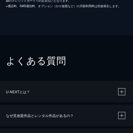
録のクレジットカードでのお支払いとなります。
※通話料、SMS通信料、オプション（かけ放題など）の月額利用料は別途発生します。
よくある質問
U-NEXTとは？
なぜ見放題作品とレンタル作品があるの？