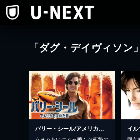
本文へスキップ
「ダグ・デイヴィソン
バリー・シール/アメリカをはめた男
イル
うそみたいにぶっ飛んだ衝撃の
同名