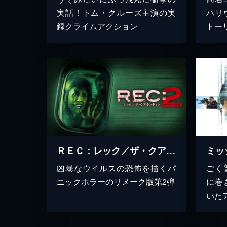
実話！トム・クルーズ主演の実
ハリ
録クライムアクション
トー
ＲＥＣ：レック／ザ・クアランティン２ ターミナルの惨劇
ミッ
凶暴なウイルスの恐怖を描くパ
ごく
ニックホラーのリメーク版第2弾
に巻
いた