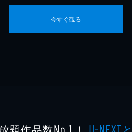
今すぐ観る
放題作品数
！
No.1
U-NEXT