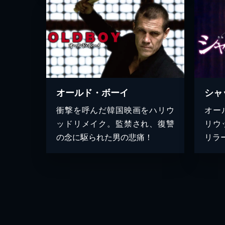
オールド・ボーイ
シャ
衝撃を呼んだ韓国映画をハリウ
オー
ッドリメイク。監禁され、復讐
リウ
の念に駆られた男の悲痛！
リラ