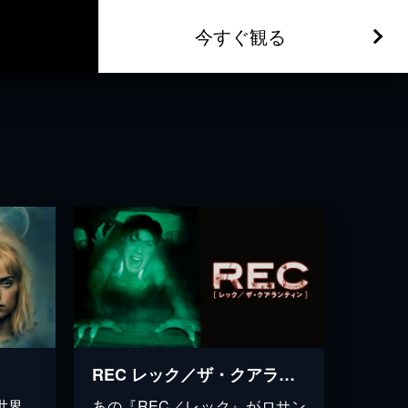
今すぐ観る
REC レック／ザ・クアランティン
世界。
あの『REC／レック』がロサン