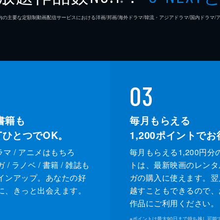
※
26年7⽉ 国内の主要な定額制動画配信サービスにおける洋画/邦画/海外ドラマ/韓流・アジアドラマ/国内ドラ
03
書籍も
毎月もらえる
XTひとつでOK。
1,200
ポイントでお
ドラマ / アニメはもちろ
毎月もらえる1,200円分
/ ラノベ / 書籍 / 雑誌も
トは、最新映画のレンタ
インアップ。あなたの好
ガの購入に使えます。翌
に、きっと出会えます。
越すこともできるので、
作品にご利用ください。
※
ポイントは最大90日まで持ち越し可能