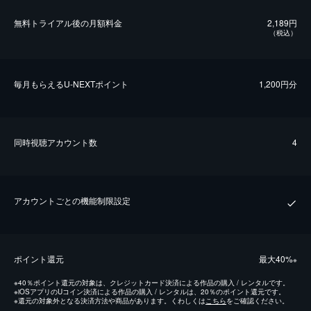
無料トライアル後の⽉額料金
2,189円
（税込）
毎⽉もらえるU-NEXTポイント
1,200円分
同時視聴アカウント数
4
アカウントごとの機能制限設定
ポイント還元
最⼤40%
※
※
40％ポイント還元の対象は、クレジットカード決済による作品の購入 / レンタルです。
※
iOSアプリのUコイン決済による作品の購入 / レンタルは、20％のポイント還元です。
※
還元の対象外となる決済方法や商品があります。くわしくは
こちら
をご確認ください。