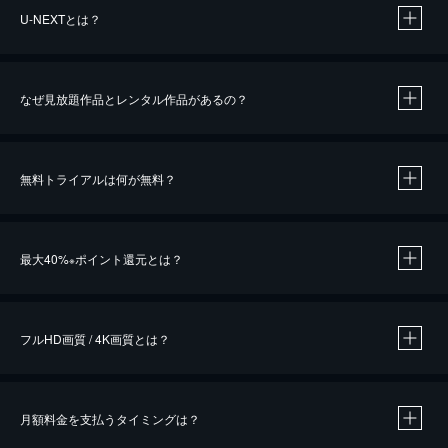
U-NEXTとは？
なぜ見放題作品とレンタル作品があるの？
無料トライアルは何が無料？
※
最大40%
ポイント還元とは？
※
※
作品によって必要なポイントが異なります。
フルHD画質 / 4K画質とは？
月額料金を支払うタイミングは？
※
40％ポイント還元の対象は、クレジットカード決済による作品の購入 / レンタルです。
※
iOSアプリのUコイン決済による作品の購入 / レンタルは、20％のポイント還元です。