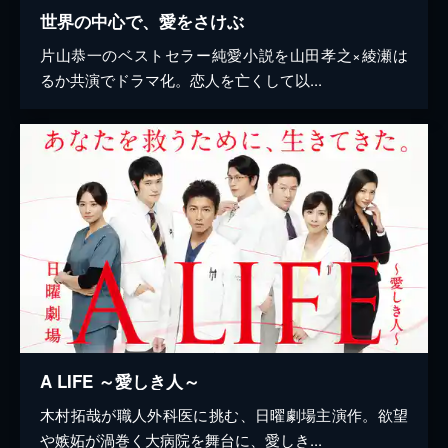
世界の中心で、愛をさけぶ
片山恭一のベストセラー純愛小説を山田孝之×綾瀬は
るか共演でドラマ化。恋人を亡くして以...
A LIFE ～愛しき人～
木村拓哉が職人外科医に挑む、日曜劇場主演作。欲望
や嫉妬が渦巻く大病院を舞台に、愛しき...