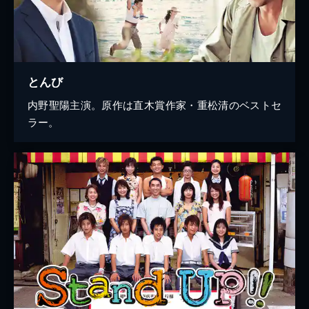
とんび
内野聖陽主演。原作は直木賞作家・重松清のベストセ
ラー。