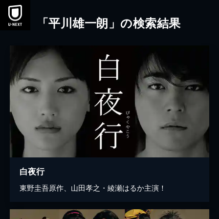
本文へスキップ
「平川雄一朗」の検索結果
白夜行
東野圭吾原作、山田孝之・綾瀬はるか主演！