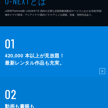
とは
U-NEXT
※GEM Partners調べ/2026年7⽉ 国内の主要な定額制動画配信サービスにおける洋画/邦画/
海外ドラマ/韓流・アジアドラマ/国内ドラマ/アニメを調査。別途、有料作品あり。
01
420,000
本以上が見放題！
最新レンタル作品も充実。
02
動画も書籍も