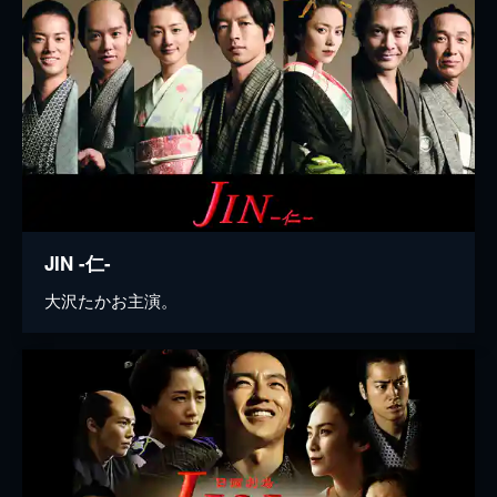
JIN -仁-
大沢たかお主演。