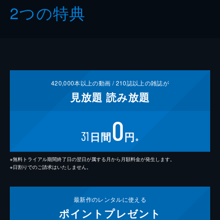
2つの特典
420,000
本以上の動画 /
210
誌以上の雑誌が
見放題
読み放題
0
31
日間
円
※
※無料トライアル期間終了日の翌日が属する月から月額料金が発生します。
※日割りでのご請求はいたしません。
最新作の
レンタルに使える
ポイント
プレゼント