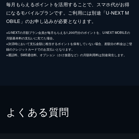
毎月もらえるポイントを活用することで、スマホ代がお得
になるモバイルプランです。ご利用には別途「U-NEXT M
OBILE」のお申し込みが必要となります。
※U-NEXTの月額プラン会員が毎月もらえる1,200円分のポイントを、U-NEXT MOBILEの
月額基本料の支払いに充てた場合。
※決済時において支払金額に相当するポイントを保有していない場合、差額分の料金はご登
録のクレジットカードでのお支払いとなります。
※通話料、SMS通信料、オプション（かけ放題など）の月額利用料は別途発生します。
よくある質問