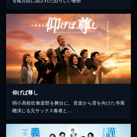
る孤児院に隠された恐ろしい秘密
仰げば尊し
弱小高校吹奏楽部を舞台に、音楽から背を向けた寺尾
聰演じる元サックス奏者と…