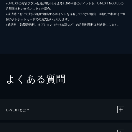
※U-NEXTの月額プラン会員が毎月もらえる1,200円分のポイントを、U-NEXT MOBILEの
月額基本料の支払いに充てた場合。
※決済時において支払金額に相当するポイントを保有していない場合、差額分の料金はご登
録のクレジットカードでのお支払いとなります。
※通話料、SMS通信料、オプション（かけ放題など）の月額利用料は別途発生します。
よくある質問
U-NEXTとは？