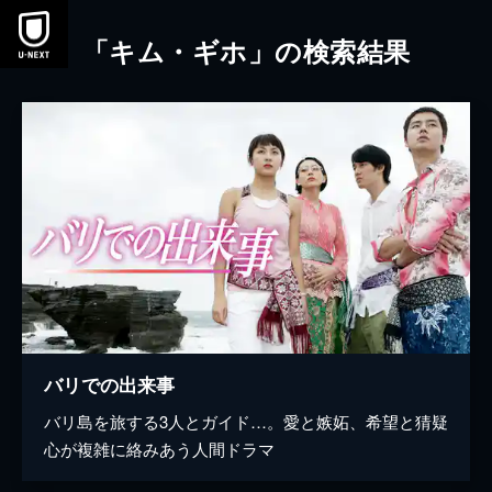
本文へスキップ
「キム・ギホ」の検索結果
バリでの出来事
バリ島を旅する3人とガイド…。愛と嫉妬、希望と猜疑
心が複雑に絡みあう人間ドラマ