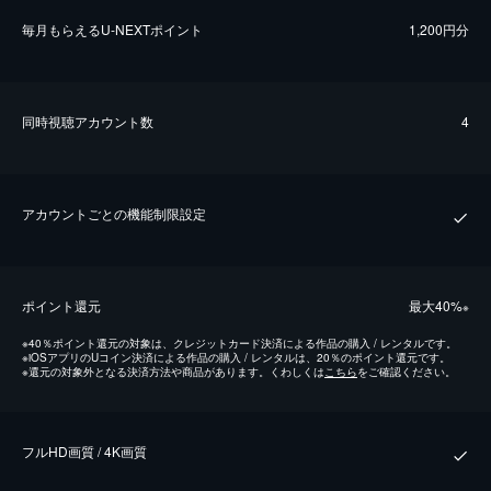
毎⽉もらえるU-NEXTポイント
1,200円分
同時視聴アカウント数
4
アカウントごとの機能制限設定
ポイント還元
最⼤40%
※
※
40％ポイント還元の対象は、クレジットカード決済による作品の購入 / レンタルです。
※
iOSアプリのUコイン決済による作品の購入 / レンタルは、20％のポイント還元です。
※
還元の対象外となる決済方法や商品があります。くわしくは
こちら
をご確認ください。
フルHD画質 / 4K画質