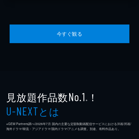
今すぐ観る
見放題作品数
！
No.1
※
とは
U-NEXT
※GEM Partners調べ/2026年7⽉ 国内の主要な定額制動画配信サービスにおける洋画/邦画/
海外ドラマ/韓流・アジアドラマ/国内ドラマ/アニメを調査。別途、有料作品あり。