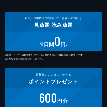
420,000
本以上の動画 /
210
誌以上の雑誌が
見放題
読み放題
0
31
日間
円
※
※無料トライアル期間終了日の翌日が属する月から月額料金が発生します。
※日割りでのご請求はいたしません。
最新作の
レンタルに使える
ポイント
プレゼント
600
円分