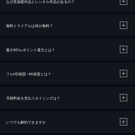
なぜ見放題作品とレンタル作品があるの？
無料トライアルは何が無料？
※
最大40%
ポイント還元とは？
※
※
作品によって必要なポイントが異なります。
フルHD画質 / 4K画質とは？
月額料金を支払うタイミングは？
※
40％ポイント還元の対象は、クレジットカード決済による作品の購入 / レンタルです。
※
iOSアプリのUコイン決済による作品の購入 / レンタルは、20％のポイント還元です。
※
還元の対象外となる決済方法や商品があります。くわしくは
こちら
をご確認ください。
いつでも解約できますか