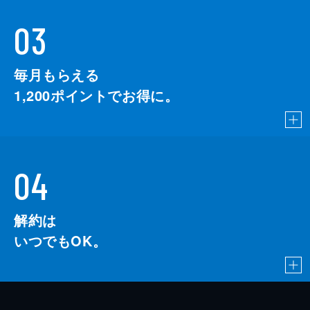
03
毎月もらえる
1,200
ポイントでお得に。
04
解約は
いつでもOK。