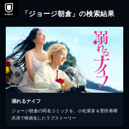
本文へスキップ
「ジョージ朝倉」の検索結果
溺れるナイフ
ジョージ朝倉の同名コミックを、小松菜奈＆菅田将暉
共演で映画化したラブストーリー