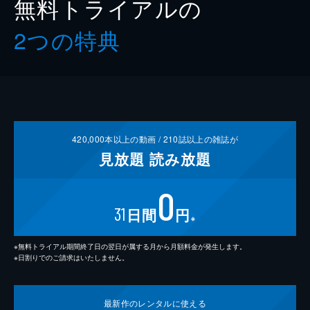
無料トライアルの
2つの特典
420,000
本以上の動画 /
210
誌以上の雑誌が
見放題
読み放題
0
31
日間
円
※
※無料トライアル期間終了日の翌日が属する月から月額料金が発生します。
※日割りでのご請求はいたしません。
最新作の
レンタルに使える