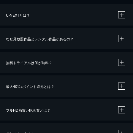
U-NEXTとは？
なぜ見放題作品とレンタル作品があるの？
無料トライアルは何が無料？
※
最大40%
ポイント還元とは？
※
※
作品によって必要なポイントが異なります。
フルHD画質 / 4K画質とは？