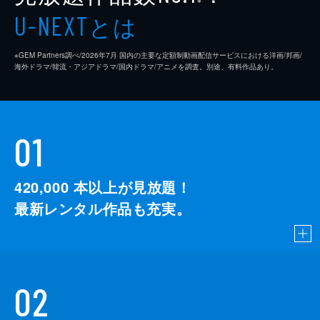
※
とは
U-NEXT
※GEM Partners調べ/2026年7⽉ 国内の主要な定額制動画配信サービスにおける洋画/邦画/
海外ドラマ/韓流・アジアドラマ/国内ドラマ/アニメを調査。別途、有料作品あり。
01
420,000
本以上が見放題！
最新レンタル作品も充実。
02