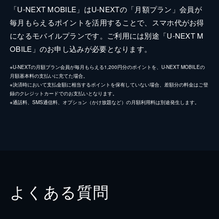
「U-NEXT MOBILE」はU-NEXTの「月額プラン」会員が
毎月もらえるポイントを活用することで、スマホ代がお得
になるモバイルプランです。ご利用には別途「U-NEXT M
OBILE」のお申し込みが必要となります。
※U-NEXTの月額プラン会員が毎月もらえる1,200円分のポイントを、U-NEXT MOBILEの
月額基本料の支払いに充てた場合。
※決済時において支払金額に相当するポイントを保有していない場合、差額分の料金はご登
録のクレジットカードでのお支払いとなります。
※通話料、SMS通信料、オプション（かけ放題など）の月額利用料は別途発生します。
よくある質問