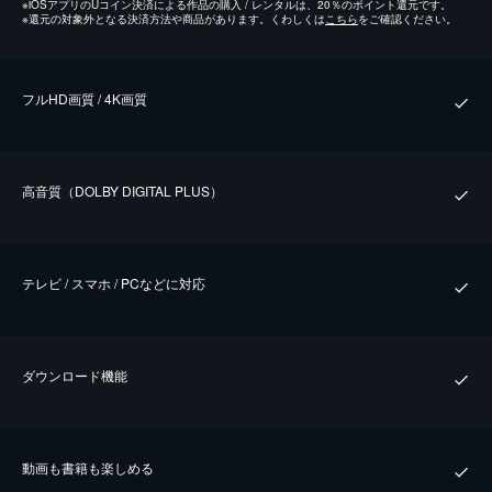
※
iOSアプリのUコイン決済による作品の購入 / レンタルは、20％のポイント還元です。
※
還元の対象外となる決済方法や商品があります。くわしくは
こちら
をご確認ください。
フルHD画質 / 4K画質
⾼⾳質（DOLBY DIGITAL PLUS）
テレビ / スマホ / PCなどに対応
ダウンロード機能
動画も書籍も楽しめる