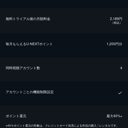
無料トライアル後の⽉額料金
2,189円
（税込）
毎⽉もらえるU-NEXTポイント
1,200円分
同時視聴アカウント数
4
アカウントごとの機能制限設定
ポイント還元
最⼤40%
※
※
40％ポイント還元の対象は、クレジットカード決済による作品の購入 / レンタルです。