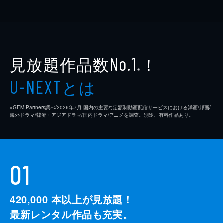
見放題作品数
！
No.1
※
とは
U-NEXT
※GEM Partners調べ/2026年7⽉ 国内の主要な定額制動画配信サービスにおける洋画/邦画/
海外ドラマ/韓流・アジアドラマ/国内ドラマ/アニメを調査。別途、有料作品あり。
01
420,000
本以上が見放題！
最新レンタル作品も充実。