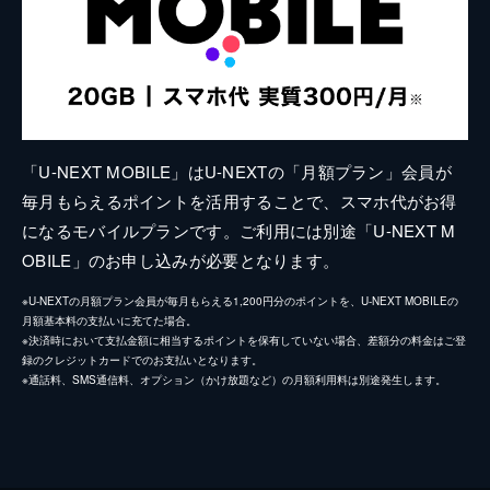
「U-NEXT MOBILE」はU-NEXTの「月額プラン」会員が
毎月もらえるポイントを活用することで、スマホ代がお得
になるモバイルプランです。ご利用には別途「U-NEXT M
OBILE」のお申し込みが必要となります。
※U-NEXTの月額プラン会員が毎月もらえる1,200円分のポイントを、U-NEXT MOBILEの
月額基本料の支払いに充てた場合。
※決済時において支払金額に相当するポイントを保有していない場合、差額分の料金はご登
録のクレジットカードでのお支払いとなります。
※通話料、SMS通信料、オプション（かけ放題など）の月額利用料は別途発生します。