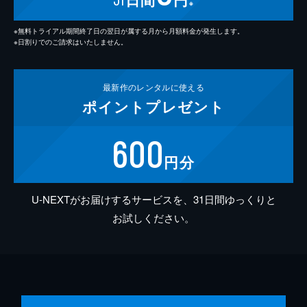
※
※無料トライアル期間終了日の翌日が属する月から月額料金が発生します。
※日割りでのご請求はいたしません。
最新作の
レンタルに使える
ポイント
プレゼント
600
円分
U-NEXTがお届けするサービスを、31日間ゆっくりと
お試しください。