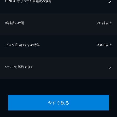
U-NEXTオリジナル書籍読み放題
雑誌読み放題
210誌以上
プロが選ぶおすすめ特集
5,000以上
いつでも解約できる
今すぐ観る