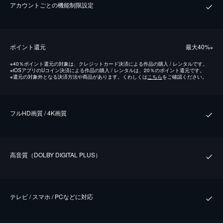
アカウントごとの機能制限設定
ポイント還元
最⼤40%
※
※
40％ポイント還元の対象は、クレジットカード決済による作品の購入 / レンタルです。
※
iOSアプリのUコイン決済による作品の購入 / レンタルは、20％のポイント還元です。
※
還元の対象外となる決済方法や商品があります。くわしくは
こちら
をご確認ください。
フルHD画質 / 4K画質
⾼⾳質（DOLBY DIGITAL PLUS）
テレビ / スマホ / PCなどに対応