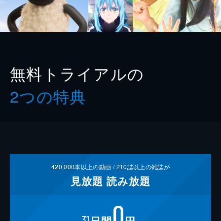
無料トライアルの
2つの特典
420,000
本以上の動画 /
210
誌以上の雑誌が
見放題
読み放題
0
31
日間
円