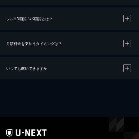
※
作品によって必要なポイントが異なります。
フルHD画質 / 4K画質とは？
月額料金を支払うタイミングは？
※
40％ポイント還元の対象は、クレジットカード決済による作品の購入 / レンタルです。
※
iOSアプリのUコイン決済による作品の購入 / レンタルは、20％のポイント還元です。
※
還元の対象外となる決済方法や商品があります。くわしくは
こちら
をご確認ください。
いつでも解約できますか
こちら