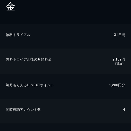
金
無料トライアル
31日間
無料トライアル後の⽉額料金
2,189円
（税込）
毎⽉もらえるU-NEXTポイント
1,200円分
同時視聴アカウント数
4