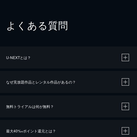
よくある質問
U-NEXTとは？
なぜ見放題作品とレンタル作品があるの？
無料トライアルは何が無料？
※
最大40%
ポイント還元とは？
※