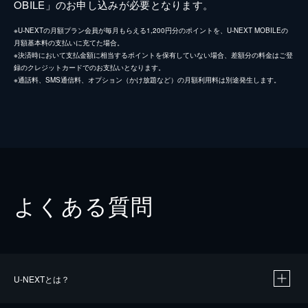
OBILE」のお申し込みが必要となります。
※U-NEXTの月額プラン会員が毎月もらえる1,200円分のポイントを、U-NEXT MOBILEの
月額基本料の支払いに充てた場合。
※決済時において支払金額に相当するポイントを保有していない場合、差額分の料金はご登
録のクレジットカードでのお支払いとなります。
※通話料、SMS通信料、オプション（かけ放題など）の月額利用料は別途発生します。
よくある質問
U-NEXTとは？