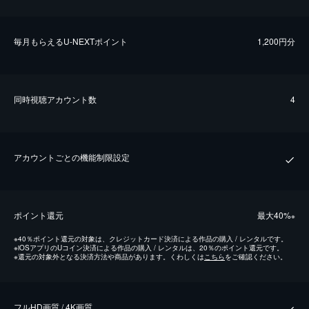
毎⽉もらえるU-NEXTポイント
1,200円分
同時視聴アカウント数
4
アカウントごとの機能制限設定
ポイント還元
最⼤40%
※
※
40％ポイント還元の対象は、クレジットカード決済による作品の購入 / レンタルです。
※
iOSアプリのUコイン決済による作品の購入 / レンタルは、20％のポイント還元です。
※
還元の対象外となる決済方法や商品があります。くわしくは
こちら
をご確認ください。
フルHD画質 / 4K画質