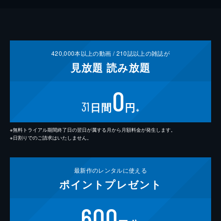
420,000
本以上の動画 /
210
誌以上の雑誌が
見放題
読み放題
0
31
日間
円
※
※無料トライアル期間終了日の翌日が属する月から月額料金が発生します。
※日割りでのご請求はいたしません。
最新作の
レンタルに使える
ポイント
プレゼント
600