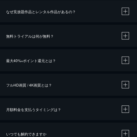
なぜ見放題作品とレンタル作品があるの？
無料トライアルは何が無料？
※
最大40%
ポイント還元とは？
※
※
作品によって必要なポイントが異なります。
フルHD画質 / 4K画質とは？
月額料金を支払うタイミングは？
※
40％ポイント還元の対象は、クレジットカード決済による作品の購入 / レンタルです。
※
iOSアプリのUコイン決済による作品の購入 / レンタルは、20％のポイント還元です。
※
還元の対象外となる決済方法や商品があります。くわしくは
こちら
をご確認ください。
いつでも解約できますか