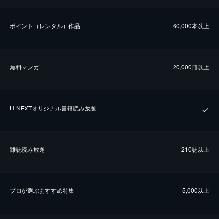
ポイント（レンタル）作品
60,000本以上
無料マンガ
20,000冊以上
U-NEXTオリジナル書籍読み放題
雑誌読み放題
210誌以上
プロが選ぶおすすめ特集
5,000以上