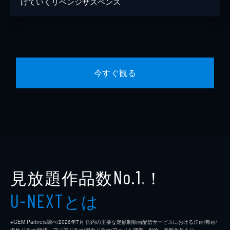
げていくリベンジサスペンス
今すぐ観る
見放題作品数
！
No.1
※
とは
U-NEXT
※GEM Partners調べ/2026年7⽉ 国内の主要な定額制動画配信サービスにおける洋画/邦画/