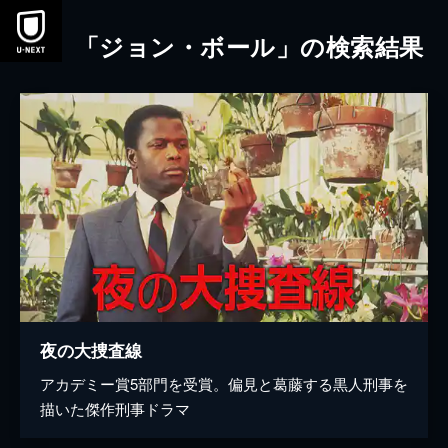
本文へスキップ
「ジョン・ボール」の検索結果
夜の大捜査線
アカデミー賞5部門を受賞。偏見と葛藤する黒人刑事を
描いた傑作刑事ドラマ