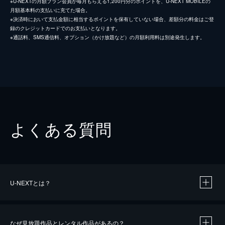
※U-NEXTの月額プラン会員が毎月もらえる1,200円分のポイントを、U-NEXT MOBILEの
月額基本料の支払いに充てた場合。
※決済時において支払金額に相当するポイントを保有していない場合、差額分の料金はご登
録のクレジットカードでのお支払いとなります。
※通話料、SMS通信料、オプション（かけ放題など）の月額利用料は別途発生します。
よくある質問
U-NEXTとは？
なぜ見放題作品とレンタル作品があるの？