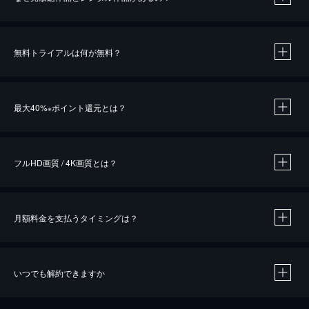
無料トライアルは何が無料？
※
最大40%
ポイント還元とは？
※
※
作品によって必要なポイントが異なります。
フルHD画質 / 4K画質とは？
月額料金を支払うタイミングは？
※
40％ポイント還元の対象は、クレジットカード決済による作品の購入 / レンタルです。
※
iOSアプリのUコイン決済による作品の購入 / レンタルは、20％のポイント還元です。
※
還元の対象外となる決済方法や商品があります。くわしくは
こちら
をご確認ください。
いつでも解約できますか