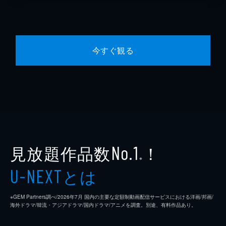
今すぐ観る
見放題作品数
！
No.1
※
とは
U-NEXT
※GEM Partners調べ/2026年7⽉ 国内の主要な定額制動画配信サービスにおける洋画/邦画/
海外ドラマ/韓流・アジアドラマ/国内ドラマ/アニメを調査。別途、有料作品あり。