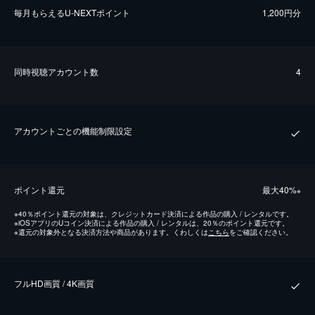
毎⽉もらえるU-NEXTポイント
1,200円分
同時視聴アカウント数
4
アカウントごとの機能制限設定
ポイント還元
最⼤40%
※
※
40％ポイント還元の対象は、クレジットカード決済による作品の購入 / レンタルです。
※
iOSアプリのUコイン決済による作品の購入 / レンタルは、20％のポイント還元です。
※
還元の対象外となる決済方法や商品があります。くわしくは
こちら
をご確認ください。
フルHD画質 / 4K画質