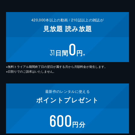
420,000
本以上の動画 /
210
誌以上の雑誌が
見放題
読み放題
0
31
日間
円
※
※無料トライアル期間終了日の翌日が属する月から月額料金が発生します。
※日割りでのご請求はいたしません。
最新作の
レンタルに使える
ポイント
プレゼント
600
円分