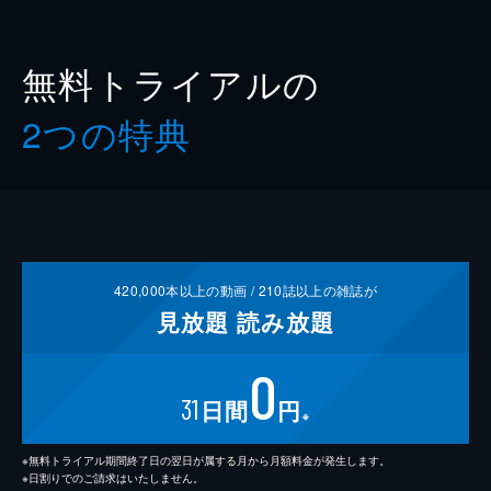
無料トライアルの
2つの特典
420,000
本以上の動画 /
210
誌以上の雑誌が
見放題
読み放題
0
31
日間
円
※
※無料トライアル期間終了日の翌日が属する月から月額料金が発生します。
※日割りでのご請求はいたしません。