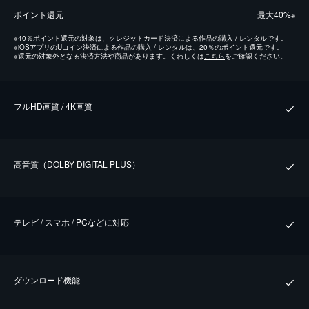
ポイント還元
最⼤40%
※
※
40％ポイント還元の対象は、クレジットカード決済による作品の購入 / レンタルです。
※
iOSアプリのUコイン決済による作品の購入 / レンタルは、20％のポイント還元です。
※
還元の対象外となる決済方法や商品があります。くわしくは
こちら
をご確認ください。
フルHD画質 / 4K画質
⾼⾳質（DOLBY DIGITAL PLUS）
テレビ / スマホ / PCなどに対応
ダウンロード機能