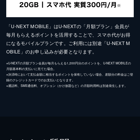
「U-NEXT MOBILE」はU-NEXTの「月額プラン」会員が
毎月もらえるポイントを活用することで、スマホ代がお得
になるモバイルプランです。ご利用には別途「U-NEXT M
OBILE」のお申し込みが必要となります。
※U-NEXTの月額プラン会員が毎月もらえる1,200円分のポイントを、U-NEXT MOBILEの
月額基本料の支払いに充てた場合。
※決済時において支払金額に相当するポイントを保有していない場合、差額分の料金はご登
録のクレジットカードでのお支払いとなります。
※通話料、SMS通信料、オプション（かけ放題など）の月額利用料は別途発生します。