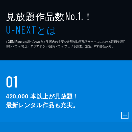
見放題作品数
！
No.1
※
とは
U-NEXT
※GEM Partners調べ/2026年7⽉ 国内の主要な定額制動画配信サービスにおける洋画/邦画/
海外ドラマ/韓流・アジアドラマ/国内ドラマ/アニメを調査。別途、有料作品あり。
01
420,000
本以上が見放題！
最新レンタル作品も充実。