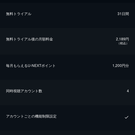
無料トライアル
31日間
無料トライアル後の⽉額料金
2,189円
（税込）
毎⽉もらえるU-NEXTポイント
1,200円分
同時視聴アカウント数
4
アカウントごとの機能制限設定