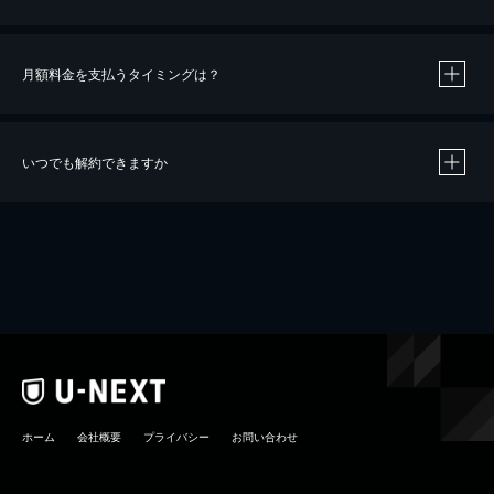
月額料金を支払うタイミングは？
※
40％ポイント還元の対象は、クレジットカード決済による作品の購入 / レンタルです。
※
iOSアプリのUコイン決済による作品の購入 / レンタルは、20％のポイント還元です。
※
還元の対象外となる決済方法や商品があります。くわしくは
こちら
をご確認ください。
いつでも解約できますか
こちら
ホーム
会社概要
プライバシー
お問い合わせ