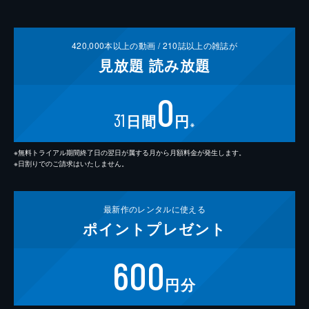
420,000
本以上の動画 /
210
誌以上の雑誌が
見放題
読み放題
0
31
日間
円
※
※無料トライアル期間終了日の翌日が属する月から月額料金が発生します。
※日割りでのご請求はいたしません。
最新作の
レンタルに使える
ポイント
プレゼント
600
円分