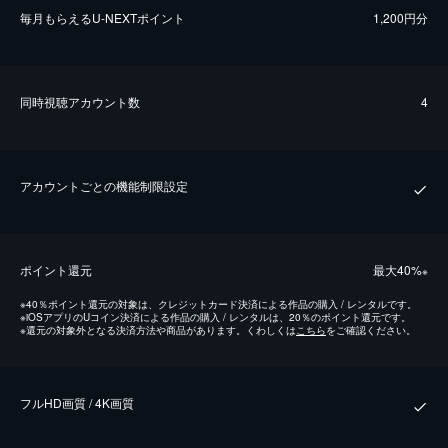
毎⽉もらえるU-NEXTポイント
1,200円分
同時視聴アカウント数
4
アカウントごとの機能制限設定
ポイント還元
最⼤40%
※
※
40％ポイント還元の対象は、クレジットカード決済による作品の購入 / レンタルです。
※
iOSアプリのUコイン決済による作品の購入 / レンタルは、20％のポイント還元です。
※
還元の対象外となる決済方法や商品があります。くわしくは
こちら
をご確認ください。
フルHD画質 / 4K画質