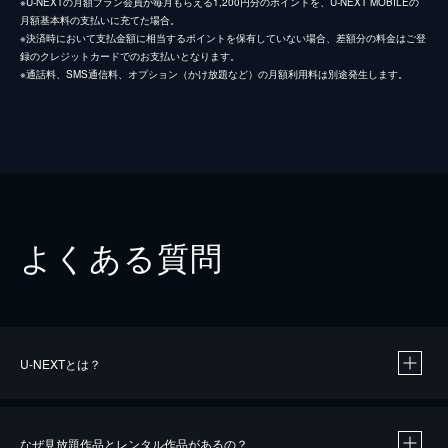
※U-NEXTの月額プラン会員が毎月もらえる1,200円分のポイントを、U-NEXT MOBILEの
月額基本料の支払いに充てた場合。
※決済時において支払金額に相当するポイントを保有していない場合、差額分の料金はご登
録のクレジットカードでのお支払いとなります。
※通話料、SMS通信料、オプション（かけ放題など）の月額利用料は別途発生します。
よくある質問
U-NEXTとは？
なぜ見放題作品とレンタル作品があるの？