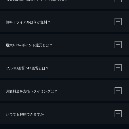
無料トライアルは何が無料？
※
最大40%
ポイント還元とは？
※
※
作品によって必要なポイントが異なります。
フルHD画質 / 4K画質とは？
月額料金を支払うタイミングは？
※
40％ポイント還元の対象は、クレジットカード決済による作品の購入 / レンタルです。
※
iOSアプリのUコイン決済による作品の購入 / レンタルは、20％のポイント還元です。
※
還元の対象外となる決済方法や商品があります。くわしくは
こちら
をご確認ください。
いつでも解約できますか