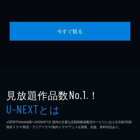
今すぐ観る
見放題作品数
！
No.1
※
とは
U-NEXT
※GEM Partners調べ/2026年7⽉ 国内の主要な定額制動画配信サービスにおける洋画/邦画/
海外ドラマ/韓流・アジアドラマ/国内ドラマ/アニメを調査。別途、有料作品あり。