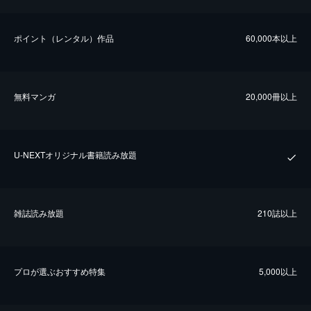
ポイント（レンタル）作品
60,000本以上
無料マンガ
20,000冊以上
U-NEXTオリジナル書籍読み放題
雑誌読み放題
210誌以上
プロが選ぶおすすめ特集
5,000以上