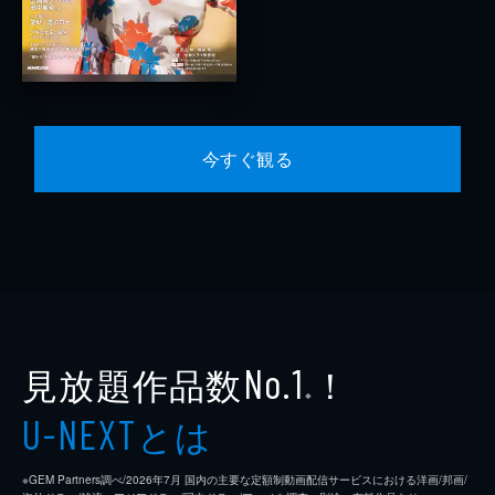
今すぐ観る
見放題作品数
！
No.1
※
とは
U-NEXT
※GEM Partners調べ/2026年7⽉ 国内の主要な定額制動画配信サービスにおける洋画/邦画/