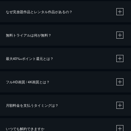
なぜ見放題作品とレンタル作品があるの？
無料トライアルは何が無料？
※
最大40%
ポイント還元とは？
※
※
作品によって必要なポイントが異なります。
フルHD画質 / 4K画質とは？
月額料金を支払うタイミングは？
※
40％ポイント還元の対象は、クレジットカード決済による作品の購入 / レンタルです。
※
iOSアプリのUコイン決済による作品の購入 / レンタルは、20％のポイント還元です。
※
還元の対象外となる決済方法や商品があります。くわしくは
こちら
をご確認ください。
いつでも解約できますか