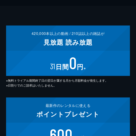
420,000
本以上の動画 /
210
誌以上の雑誌が
見放題
読み放題
0
31
日間
円
※
※無料トライアル期間終了日の翌日が属する月から月額料金が発生します。
※日割りでのご請求はいたしません。
最新作の
レンタルに使える
ポイント
プレゼント
600