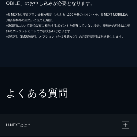
OBILE」のお申し込みが必要となります。
※U-NEXTの月額プラン会員が毎月もらえる1,200円分のポイントを、U-NEXT MOBILEの
月額基本料の支払いに充てた場合。
※決済時において支払金額に相当するポイントを保有していない場合、差額分の料金はご登
録のクレジットカードでのお支払いとなります。
※通話料、SMS通信料、オプション（かけ放題など）の月額利用料は別途発生します。
よくある質問
U-NEXTとは？