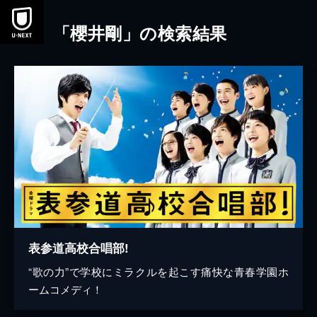
本文へスキップ
「櫻井剛」の検索結果
表参道高校合唱部!
“歌の力”で学校にミラクルを起こす痛快な青春学園ホ
ームコメディ！