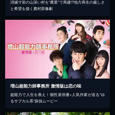
消滅寸前の山深い村を“農業”で再建!?地方再生の厳しさ
と希望を描く農村群像劇
増山超能力師事務所 激情版は恋の味
超能力で人生を救え！個性派俳優×人気作家が送る“ゆ
るサブカル系”探偵ムービー