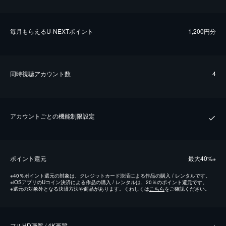
毎⽉もらえるU-NEXTポイント
1,200円分
同時視聴アカウント数
4
アカウントごとの機能制限設定
ポイント還元
最⼤40%
※
※
40％ポイント還元の対象は、クレジットカード決済による作品の購入 / レンタルです。
※
iOSアプリのUコイン決済による作品の購入 / レンタルは、20％のポイント還元です。
※
還元の対象外となる決済方法や商品があります。くわしくは
こちら
をご確認ください。
フルHD画質 / 4K画質