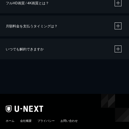
フルHD画質 / 4K画質とは？
月額料金を支払うタイミングは？
※
40％ポイント還元の対象は、クレジットカード決済による作品の購入 / レンタルです。
※
iOSアプリのUコイン決済による作品の購入 / レンタルは、20％のポイント還元です。
※
還元の対象外となる決済方法や商品があります。くわしくは
こちら
をご確認ください。
いつでも解約できますか
こちら
ホーム
会社概要
プライバシー
お問い合わせ