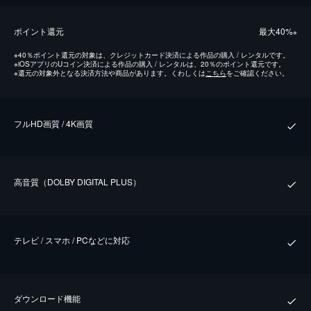
ポイント還元
最⼤40%
※
※
40％ポイント還元の対象は、クレジットカード決済による作品の購入 / レンタルです。
※
iOSアプリのUコイン決済による作品の購入 / レンタルは、20％のポイント還元です。
※
還元の対象外となる決済方法や商品があります。くわしくは
こちら
をご確認ください。
フルHD画質 / 4K画質
⾼⾳質（DOLBY DIGITAL PLUS）
テレビ / スマホ / PCなどに対応
ダウンロード機能