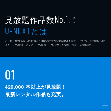
見放題作品数
！
No.1
※
とは
U-NEXT
※GEM Partners調べ/2026年7⽉ 国内の主要な定額制動画配信サービスにおける洋画/邦画/
海外ドラマ/韓流・アジアドラマ/国内ドラマ/アニメを調査。別途、有料作品あり。
01
420,000
本以上が見放題！
最新レンタル作品も充実。