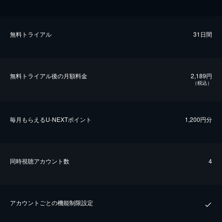
無料トライアル
31日間
無料トライアル後の⽉額料金
2,189円
（税込）
毎⽉もらえるU-NEXTポイント
1,200円分
同時視聴アカウント数
4
アカウントごとの機能制限設定