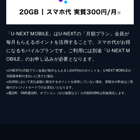
「U-NEXT MOBILE」はU-NEXTの「月額プラン」会員が
毎月もらえるポイントを活用することで、スマホ代がお得
になるモバイルプランです。ご利用には別途「U-NEXT M
OBILE」のお申し込みが必要となります。
※U-NEXTの月額プラン会員が毎月もらえる1,200円分のポイントを、U-NEXT MOBILEの
月額基本料の支払いに充てた場合。
※決済時において支払金額に相当するポイントを保有していない場合、差額分の料金はご登
録のクレジットカードでのお支払いとなります。
※通話料、SMS通信料、オプション（かけ放題など）の月額利用料は別途発生します。