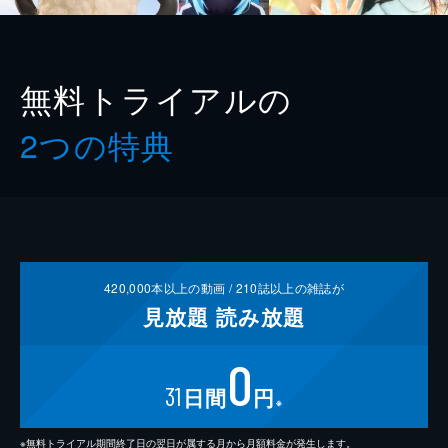
無料トライアルの
2つの特典
420,000
本以上の動画 /
210
誌以上の雑誌が
見放題
読み放題
0
31
日間
円
※
※無料トライアル期間終了日の翌日が属する月から月額料金が発生します。