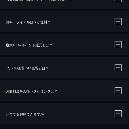
無料トライアルは何が無料？
※
最大40%
ポイント還元とは？
※
※
作品によって必要なポイントが異なります。
フルHD画質 / 4K画質とは？
月額料金を支払うタイミングは？
※
40％ポイント還元の対象は、クレジットカード決済による作品の購入 / レンタルです。
※
iOSアプリのUコイン決済による作品の購入 / レンタルは、20％のポイント還元です。
※
還元の対象外となる決済方法や商品があります。くわしくは
こちら
をご確認ください。
いつでも解約できますか