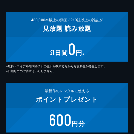
420,000
本以上の動画 /
210
誌以上の雑誌が
見放題
読み放題
0
31
日間
円
※
※無料トライアル期間終了日の翌日が属する月から月額料金が発生します。
※日割りでのご請求はいたしません。
最新作の
レンタルに使える
ポイント
プレゼント
600
円分