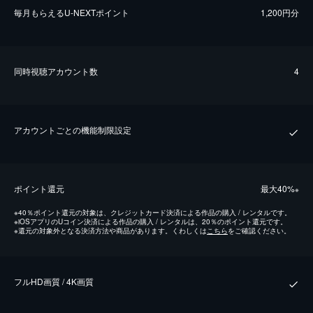
毎⽉もらえるU-NEXTポイント
1,200円分
同時視聴アカウント数
4
アカウントごとの機能制限設定
ポイント還元
最⼤40%
※
※
40％ポイント還元の対象は、クレジットカード決済による作品の購入 / レンタルです。
※
iOSアプリのUコイン決済による作品の購入 / レンタルは、20％のポイント還元です。
※
還元の対象外となる決済方法や商品があります。くわしくは
こちら
をご確認ください。
フルHD画質 / 4K画質