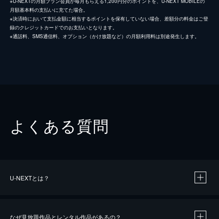
※U-NEXTの月額プラン会員が毎月もらえる1,200円分のポイントを、U-NEXT MOBILEの
月額基本料の支払いに充てた場合。
※決済時において支払金額に相当するポイントを保有していない場合、差額分の料金はご登
録のクレジットカードでのお支払いとなります。
※通話料、SMS通信料、オプション（かけ放題など）の月額利用料は別途発生します。
よくある質問
U-NEXTとは？
なぜ見放題作品とレンタル作品があるの？