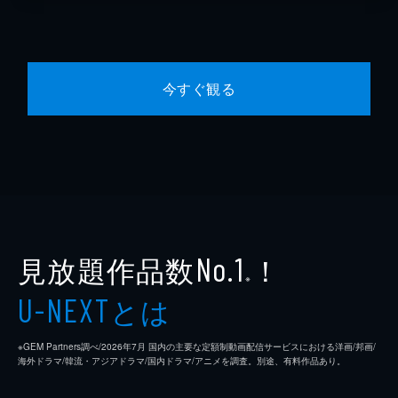
今すぐ観る
見放題作品数
！
No.1
※
とは
U-NEXT
※GEM Partners調べ/2026年7⽉ 国内の主要な定額制動画配信サービスにおける洋画/邦画/
海外ドラマ/韓流・アジアドラマ/国内ドラマ/アニメを調査。別途、有料作品あり。