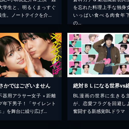
大学生と、明るくまっすぐ
を忘れた料理上手な独身
級生。ノートテイクを介...
いっぱい食べる肉食年
の...
さかではございません
不器用アラサー女子 × 距離
BL漫画の世界に生きる
グ年下男子！「サイレント
が、恋愛フラグを回避し
」を舞台に繰り広げ...
奮闘する新感覚BLドラマ