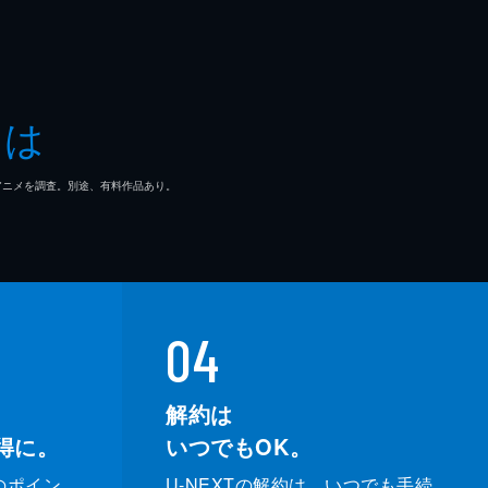
とは
マ/アニメを調査。別途、有料作品あり。
04
解約は
得に。
いつでもOK。
のポイン
U-NEXTの解約は、いつでも手続