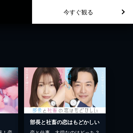
今すぐ観る
部長と社畜の恋はもどかしい
演！恋
恋と仕事、大切なのはどっち？