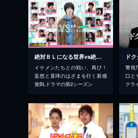
絶対ＢＬになる世界vs絶対ＢＬになりたくない男 シーズン２
イケメンたちとの戦い、再び！
警視
妄想と直球のはざまを行く新感
口と
覚BLドラマの第2シーズン
クラ