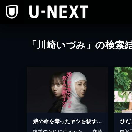
本文へスキップ
「川崎いづみ」の検索
娘の命を奪ったヤツを殺すのは罪ですか？
ひだ
復讐のために生まれた…。齊藤
中沢