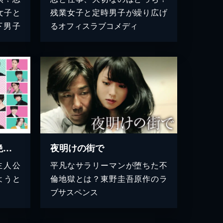
女子と
残業女子と定時男子が繰り広げ
下男子
るオフィスラブコメディ
絶対ＢＬになる世界vs絶対ＢＬになりたくない男
夜明けの街で
主人公
平凡なサラリーマンが堕ちた不
ようと
倫地獄とは？東野圭吾原作のラ
ブサスペンス