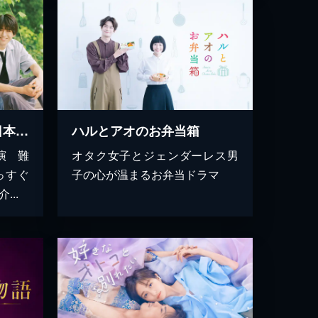
ひだまりが聴こえる 日本語字幕版
ハルとアオのお弁当箱
演 難
オタク女子とジェンダーレス男
っすぐ
子の心が温まるお弁当ドラマ
..