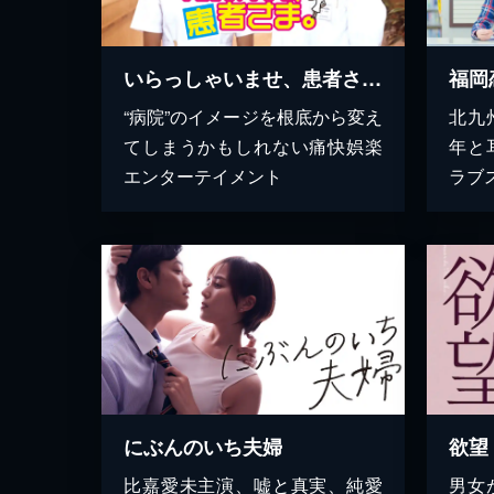
いらっしゃいませ、患者さま。
“病院”のイメージを根底から変え
北九
てしまうかもしれない痛快娯楽
年と
エンターテイメント
ラブ
にぶんのいち夫婦
欲望
比嘉愛未主演、嘘と真実、純愛
男女