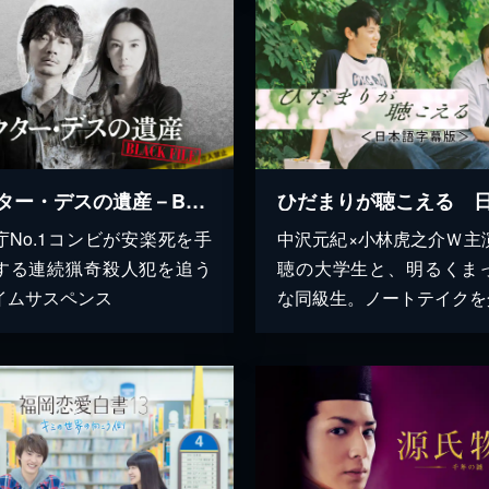
ドクター・デスの遺産－BLACK FILE－
庁No.1コンビが安楽死を手
中沢元紀×小林虎之介Ｗ主
する連続猟奇殺人犯を追う
聴の大学生と、明るくま
イムサスペンス
な同級生。ノートテイクを介.