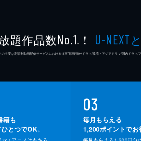
放題作品数
！
No.1
U-NEXT
※
26年7⽉ 国内の主要な定額制動画配信サービスにおける洋画/邦画/海外ドラマ/韓流・アジアドラマ/国内ドラ
03
書籍も
毎月もらえる
XTひとつでOK。
1,200
ポイントでお
ドラマ / アニメはもちろ
毎月もらえる1,200円分