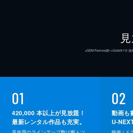
見
※GEM Partners調べ/20
01
02
420,000
本以上が見放題！
動画も
最新レンタル作品も充実。
U-NE
見放題のラインアップ数は断トツ
映画 / 