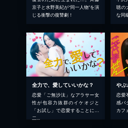
京子と水野美紀が“同一人物”を演
聴の
じる衝撃の復讐劇！
な同
全力で、愛していいかな？
やぶ
恋愛「ご無沙汰」なアラサー女
恋愛
性が包容力抜群のイケオジと
感バ
「お試し」で恋愛することに…
カフェ
二...