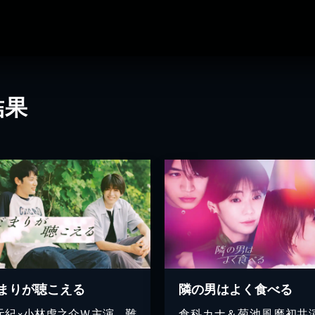
結果
まりが聴こえる
隣の男はよく食べる
元紀×小林虎之介Ｗ主演 難
倉科カナ＆菊池風磨初共