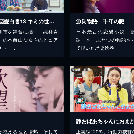
福岡恋愛白書13 キミの世界の向こう側
源氏物語 千年の謎
州市を舞台に描く、純朴青
日本最古の恋愛小説「
耳の不自由な女性のピュア
語」を、ふたつの物語を
ストーリー
て描いた歴史絵巻
静おばあちゃんにおま
が抱える性と情熱、そして
正義感120％、行動力抜群