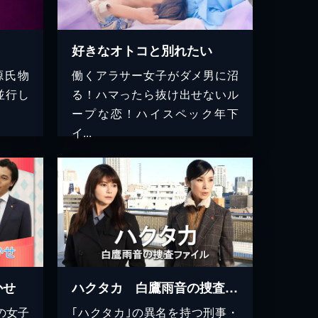
好きなオトコと別れたい
源氏物
働くアラサー女子がダメ男に沼
並行し
る！ハマったら抜け出せないル
ープな恋！ハイスペック年下
イ...
かせ
ハクタカ 白鷹雨音の捜査ファイル
の女子
｢ハクタカ｣の異名を持つ刑事・