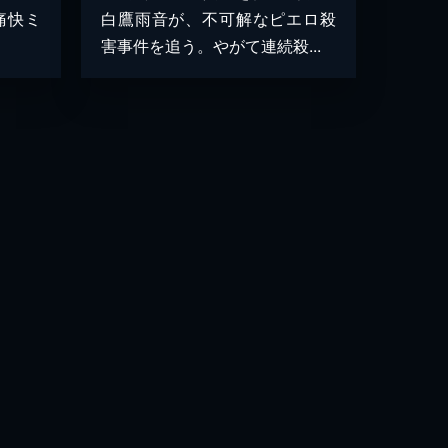
痛快ミ
白鷹雨音が、不可解なピエロ殺
害事件を追う。やがて連続殺...