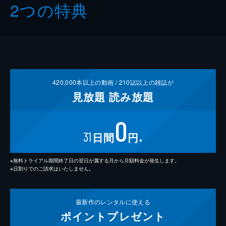
2つの特典
420,000
本以上の動画 /
210
誌以上の雑誌が
見放題
読み放題
0
31
日間
円
※
※無料トライアル期間終了日の翌日が属する月から月額料金が発生します。
※日割りでのご請求はいたしません。
最新作の
レンタルに使える
ポイント
プレゼント