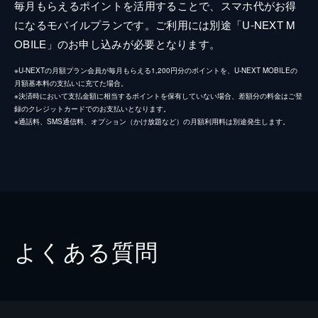
毎月もらえるポイントを活用することで、スマホ代がお得
になるモバイルプランです。ご利用には別途「U-NEXT M
OBILE」のお申し込みが必要となります。
※U-NEXTの月額プラン会員が毎月もらえる1,200円分のポイントを、U-NEXT MOBILEの
月額基本料の支払いに充てた場合。
※決済時において支払金額に相当するポイントを保有していない場合、差額分の料金はご登
録のクレジットカードでのお支払いとなります。
※通話料、SMS通信料、オプション（かけ放題など）の月額利用料は別途発生します。
よくある質問