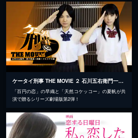
ケータイ刑事 THE MOVIE ２ 石川五右衛門一族の陰謀～決闘！ゴルゴダの森
「百円の恋」の早織と「天然コケッコー」の夏帆が共
演で贈るシリーズ劇場版第2弾！