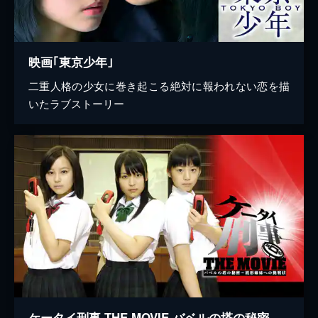
映画｢東京少年｣
二重人格の少女に巻き起こる絶対に報われない恋を描
いたラブストーリー
ケータイ刑事 THE MOVIE バベルの塔の秘密～銭形姉妹への挑戦状