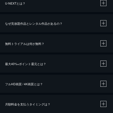
U-NEXTとは？
なぜ見放題作品とレンタル作品があるの？
無料トライアルは何が無料？
※
最大40%
ポイント還元とは？
※
※
作品によって必要なポイントが異なります。
フルHD画質 / 4K画質とは？
月額料金を支払うタイミングは？
※
40％ポイント還元の対象は、クレジットカード決済による作品の購入 / レンタルです。
※
iOSアプリのUコイン決済による作品の購入 / レンタルは、20％のポイント還元です。
※
還元の対象外となる決済方法や商品があります。くわしくは
こちら
をご確認ください。