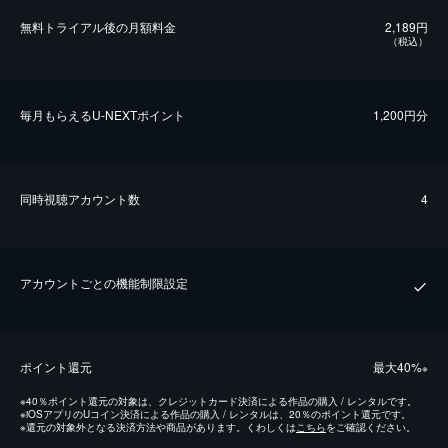
無料トライアル後の⽉額料金
2,189円
（税込）
毎⽉もらえるU-NEXTポイント
1,200円分
同時視聴アカウント数
4
アカウントごとの機能制限設定
ポイント還元
最⼤40%
※
※
40％ポイント還元の対象は、クレジットカード決済による作品の購入 / レンタルです。
※
iOSアプリのUコイン決済による作品の購入 / レンタルは、20％のポイント還元です。
※
還元の対象外となる決済方法や商品があります。くわしくは
こちら
をご確認ください。