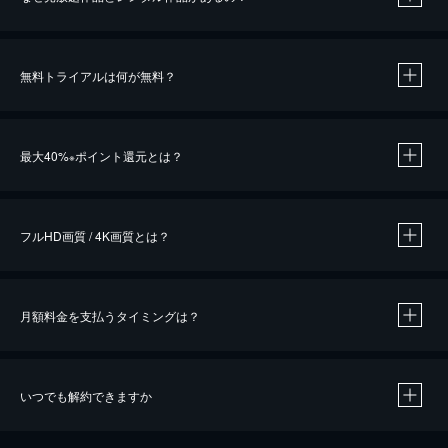
無料トライアルは何が無料？
※
最大40%
ポイント還元とは？
※
※
作品によって必要なポイントが異なります。
フルHD画質 / 4K画質とは？
月額料金を支払うタイミングは？
※
40％ポイント還元の対象は、クレジットカード決済による作品の購入 / レンタルです。
※
iOSアプリのUコイン決済による作品の購入 / レンタルは、20％のポイント還元です。
※
還元の対象外となる決済方法や商品があります。くわしくは
こちら
をご確認ください。
いつでも解約できますか