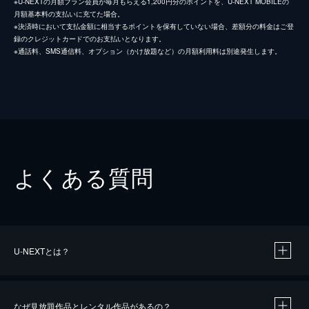
※U-NEXTの月額プラン会員が毎月もらえる1,200円分のポイントを、U-NEXT MOBILEの
月額基本料の支払いに充てた場合。
※決済時において支払金額に相当するポイントを保有していない場合、差額分の料金はご登
録のクレジットカードでのお支払いとなります。
※通話料、SMS通信料、オプション（かけ放題など）の月額利用料は別途発生します。
よくある質問
U-NEXTとは？
なぜ見放題作品とレンタル作品があるの？