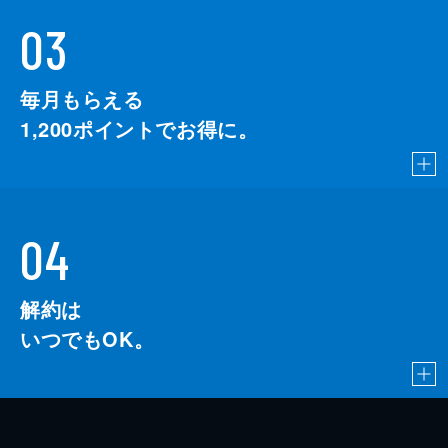
03
毎月もらえる
1,200
ポイントでお得に。
04
解約は
いつでもOK。