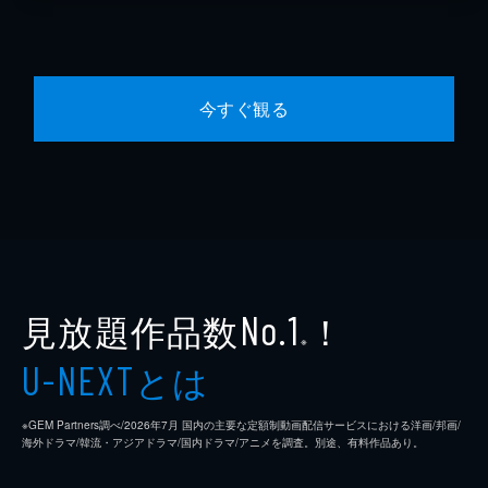
今すぐ観る
見放題作品数
！
No.1
※
とは
U-NEXT
※GEM Partners調べ/2026年7⽉ 国内の主要な定額制動画配信サービスにおける洋画/邦画/
海外ドラマ/韓流・アジアドラマ/国内ドラマ/アニメを調査。別途、有料作品あり。