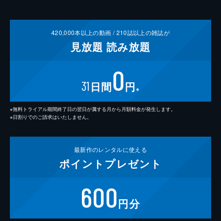
420,000
本以上の動画 /
210
誌以上の雑誌が
見放題
読み放題
0
31
日間
円
※
※無料トライアル期間終了日の翌日が属する月から月額料金が発生します。
※日割りでのご請求はいたしません。
最新作の
レンタルに使える
ポイント
プレゼント
600
円分