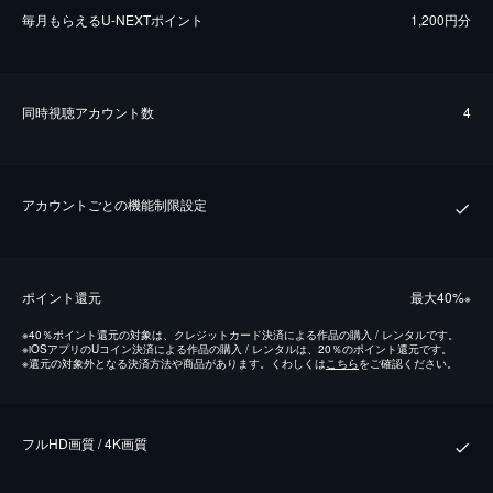
毎⽉もらえるU-NEXTポイント
1,200円分
同時視聴アカウント数
4
アカウントごとの機能制限設定
ポイント還元
最⼤40%
※
※
40％ポイント還元の対象は、クレジットカード決済による作品の購入 / レンタルです。
※
iOSアプリのUコイン決済による作品の購入 / レンタルは、20％のポイント還元です。
※
還元の対象外となる決済方法や商品があります。くわしくは
こちら
をご確認ください。
フルHD画質 / 4K画質