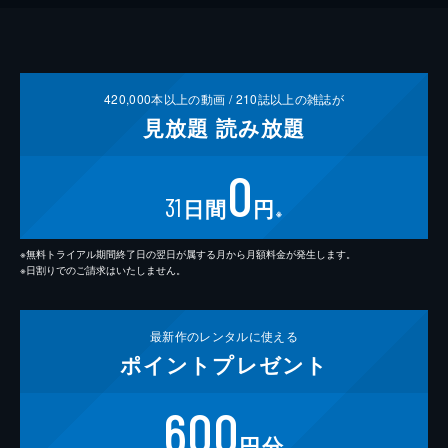
420,000
本以上の動画 /
210
誌以上の雑誌が
見放題
読み放題
0
31
日間
円
※
※無料トライアル期間終了日の翌日が属する月から月額料金が発生します。
※日割りでのご請求はいたしません。
最新作の
レンタルに使える
ポイント
プレゼント
600
円分