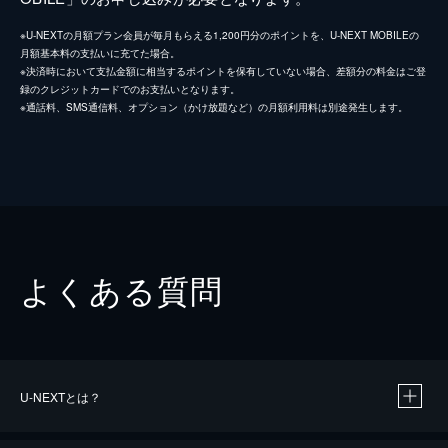
※U-NEXTの月額プラン会員が毎月もらえる1,200円分のポイントを、U-NEXT MOBILEの
月額基本料の支払いに充てた場合。
※決済時において支払金額に相当するポイントを保有していない場合、差額分の料金はご登
録のクレジットカードでのお支払いとなります。
※通話料、SMS通信料、オプション（かけ放題など）の月額利用料は別途発生します。
よくある質問
U-NEXTとは？