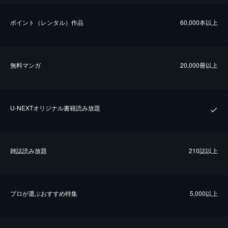
ポイント（レンタル）作品
60,000本以上
無料マンガ
20,000冊以上
U-NEXTオリジナル書籍読み放題
雑誌読み放題
210誌以上
プロが選ぶおすすめ特集
5,000以上