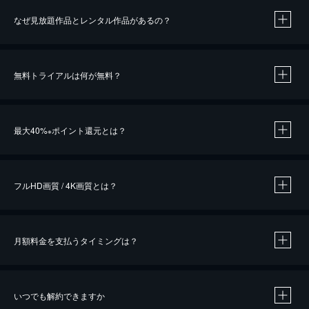
なぜ見放題作品とレンタル作品があるの？
無料トライアルは何が無料？
※
最大40%
ポイント還元とは？
※
※
作品によって必要なポイントが異なります。
フルHD画質 / 4K画質とは？
月額料金を支払うタイミングは？
※
40％ポイント還元の対象は、クレジットカード決済による作品の購入 / レンタルです。
※
iOSアプリのUコイン決済による作品の購入 / レンタルは、20％のポイント還元です。
※
還元の対象外となる決済方法や商品があります。くわしくは
こちら
をご確認ください。
いつでも解約できますか