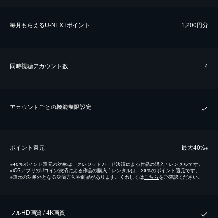
毎⽉もらえるU-NEXTポイント
1,200円分
同時視聴アカウント数
4
アカウントごとの機能制限設定
ポイント還元
最⼤40%
※
※
40％ポイント還元の対象は、クレジットカード決済による作品の購入 / レンタルです。
※
iOSアプリのUコイン決済による作品の購入 / レンタルは、20％のポイント還元です。
※
還元の対象外となる決済方法や商品があります。くわしくは
こちら
をご確認ください。
フルHD画質 / 4K画質