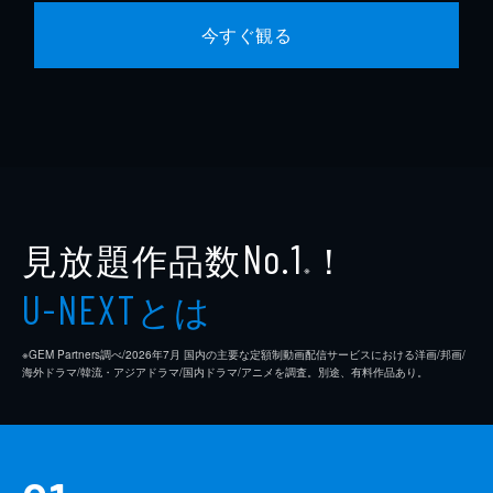
今すぐ観る
見放題作品数
！
No.1
※
とは
U-NEXT
※GEM Partners調べ/2026年7⽉ 国内の主要な定額制動画配信サービスにおける洋画/邦画/
海外ドラマ/韓流・アジアドラマ/国内ドラマ/アニメを調査。別途、有料作品あり。