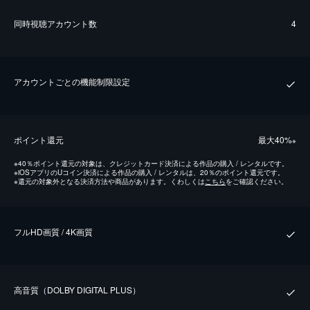
同時視聴アカウント数
4
アカウントごとの機能制限設定
ポイント還元
最⼤40%
※
※
40％ポイント還元の対象は、クレジットカード決済による作品の購入 / レンタルです。
※
iOSアプリのUコイン決済による作品の購入 / レンタルは、20％のポイント還元です。
※
還元の対象外となる決済方法や商品があります。くわしくは
こちら
をご確認ください。
フルHD画質 / 4K画質
⾼⾳質（DOLBY DIGITAL PLUS）