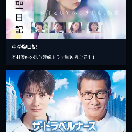
中学聖日記
有村架純の民放連続ドラマ単独初主演作！