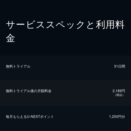
サービススペックと利用料
金
無料トライアル
31日間
無料トライアル後の⽉額料金
2,189円
（税込）
毎⽉もらえるU-NEXTポイント
1,200円分