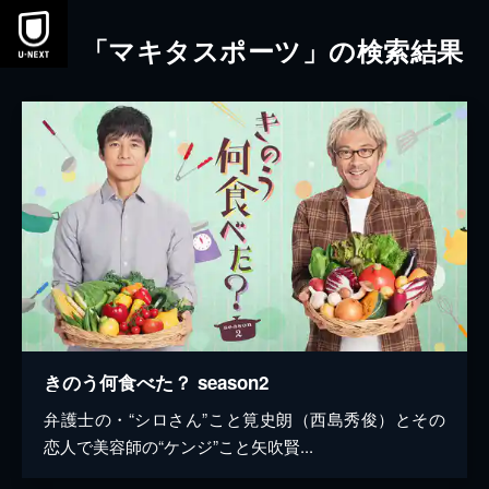
本文へスキップ
「マキタスポーツ」の検索結果
きのう何食べた？ season2
弁護士の・“シロさん”こと筧史朗（西島秀俊）とその
恋人で美容師の“ケンジ”こと矢吹賢...