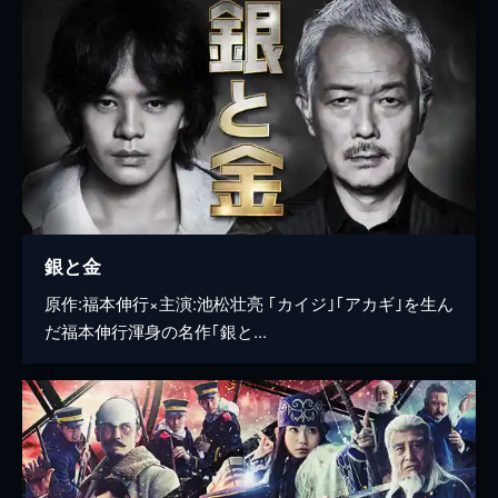
銀と金
原作:福本伸行×主演:池松壮亮 ｢カイジ｣｢アカギ｣を生ん
だ福本伸行渾身の名作｢銀と...