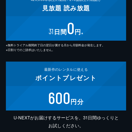
見放題
読み放題
0
31
日間
円
※
※無料トライアル期間終了日の翌日が属する月から月額料金が発生します。
※日割りでのご請求はいたしません。
最新作の
レンタルに使える
ポイント
プレゼント
600
円分
U-NEXTがお届けするサービスを、31日間ゆっくりと
お試しください。