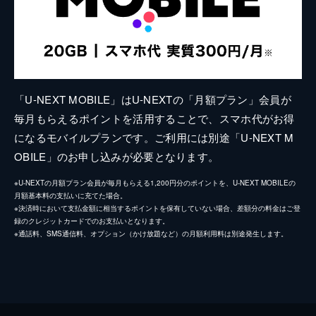
「U-NEXT MOBILE」はU-NEXTの「月額プラン」会員が
毎月もらえるポイントを活用することで、スマホ代がお得
になるモバイルプランです。ご利用には別途「U-NEXT M
OBILE」のお申し込みが必要となります。
※U-NEXTの月額プラン会員が毎月もらえる1,200円分のポイントを、U-NEXT MOBILEの
月額基本料の支払いに充てた場合。
※決済時において支払金額に相当するポイントを保有していない場合、差額分の料金はご登
録のクレジットカードでのお支払いとなります。
※通話料、SMS通信料、オプション（かけ放題など）の月額利用料は別途発生します。