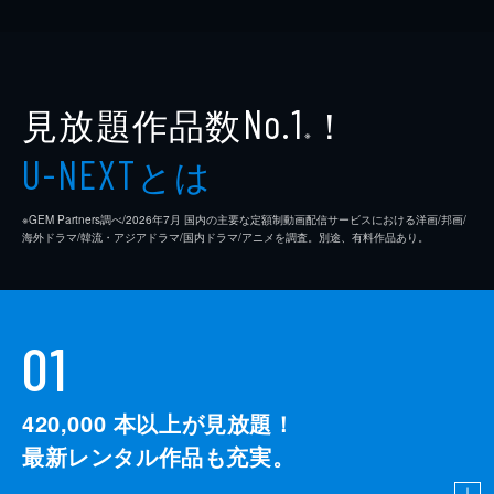
見放題作品数
！
No.1
※
とは
U-NEXT
※GEM Partners調べ/2026年7⽉ 国内の主要な定額制動画配信サービスにおける洋画/邦画/
海外ドラマ/韓流・アジアドラマ/国内ドラマ/アニメを調査。別途、有料作品あり。
01
420,000
本以上が見放題！
最新レンタル作品も充実。