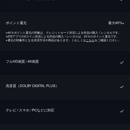
ポイント還元
最⼤40%
※
※
40％ポイント還元の対象は、クレジットカード決済による作品の購入 / レンタルです。
※
iOSアプリのUコイン決済による作品の購入 / レンタルは、20％のポイント還元です。
※
還元の対象外となる決済方法や商品があります。くわしくは
こちら
をご確認ください。
フルHD画質 / 4K画質
⾼⾳質（DOLBY DIGITAL PLUS）
テレビ / スマホ / PCなどに対応