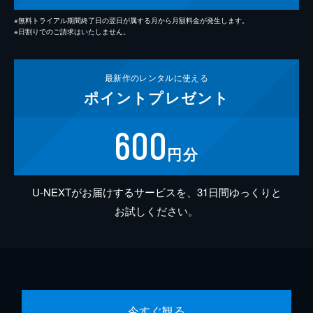
※無料トライアル期間終了日の翌日が属する月から月額料金が発生します。
※日割りでのご請求はいたしません。
最新作の
レンタルに使える
ポイント
プレゼント
600
円分
U-NEXTがお届けするサービスを、31日間ゆっくりと
お試しください。
今すぐ観る