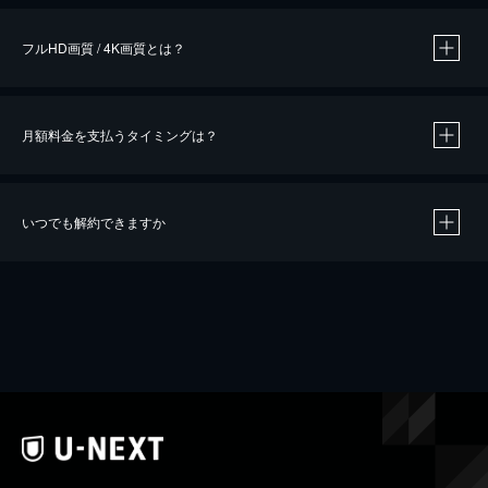
フルHD画質 / 4K画質とは？
月額料金を支払うタイミングは？
※
40％ポイント還元の対象は、クレジットカード決済による作品の購入 / レンタルです。
※
iOSアプリのUコイン決済による作品の購入 / レンタルは、20％のポイント還元です。
※
還元の対象外となる決済方法や商品があります。くわしくは
こちら
をご確認ください。
いつでも解約できますか
こちら