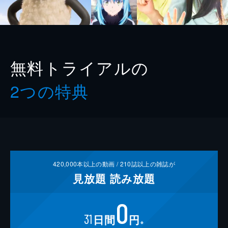
無料トライアルの
2つの特典
420,000
本以上の動画 /
210
誌以上の雑誌が
見放題
読み放題
0
31
日間
円
※