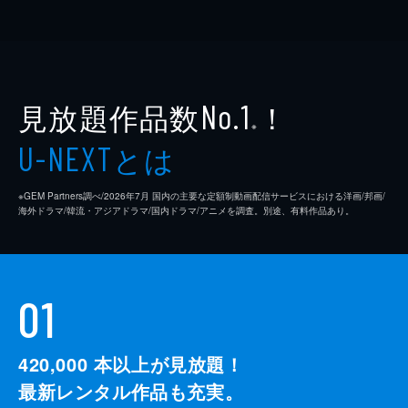
見放題作品数
！
No.1
※
とは
U-NEXT
※GEM Partners調べ/2026年7⽉ 国内の主要な定額制動画配信サービスにおける洋画/邦画/
海外ドラマ/韓流・アジアドラマ/国内ドラマ/アニメを調査。別途、有料作品あり。
01
420,000
本以上が見放題！
最新レンタル作品も充実。