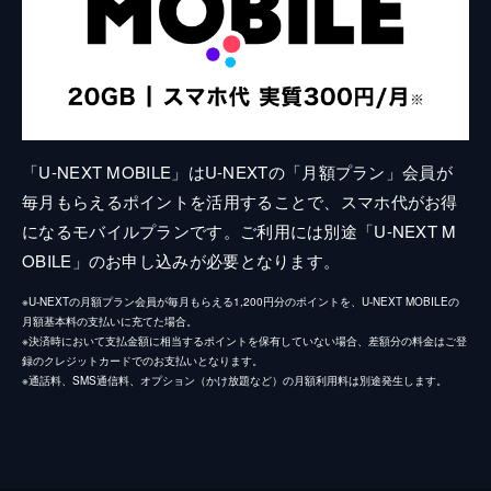
「U-NEXT MOBILE」はU-NEXTの「月額プラン」会員が
毎月もらえるポイントを活用することで、スマホ代がお得
になるモバイルプランです。ご利用には別途「U-NEXT M
OBILE」のお申し込みが必要となります。
※U-NEXTの月額プラン会員が毎月もらえる1,200円分のポイントを、U-NEXT MOBILEの
月額基本料の支払いに充てた場合。
※決済時において支払金額に相当するポイントを保有していない場合、差額分の料金はご登
録のクレジットカードでのお支払いとなります。
※通話料、SMS通信料、オプション（かけ放題など）の月額利用料は別途発生します。