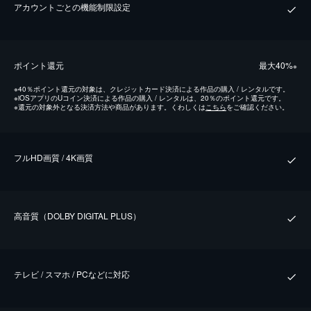
アカウントごとの機能制限設定
ポイント還元
最⼤40%
※
※
40％ポイント還元の対象は、クレジットカード決済による作品の購入 / レンタルです。
※
iOSアプリのUコイン決済による作品の購入 / レンタルは、20％のポイント還元です。
※
還元の対象外となる決済方法や商品があります。くわしくは
こちら
をご確認ください。
フルHD画質 / 4K画質
⾼⾳質（DOLBY DIGITAL PLUS）
テレビ / スマホ / PCなどに対応