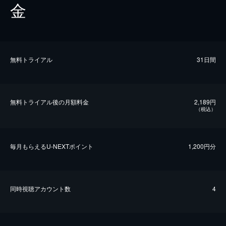
金
無料トライアル
31日間
無料トライアル後の⽉額料金
2,189円
（税込）
毎⽉もらえるU-NEXTポイント
1,200円分
同時視聴アカウント数
4