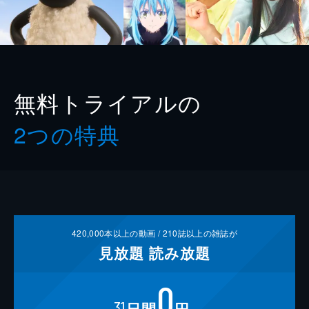
無料トライアルの
2つの特典
420,000
本以上の動画 /
210
誌以上の雑誌が
見放題
読み放題
0
31
日間
円