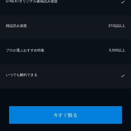
U-NEXTオリジナル書籍読み放題
雑誌読み放題
210誌以上
プロが選ぶおすすめ特集
5,000以上
いつでも解約できる
今すぐ観る