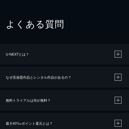
よくある質問
U-NEXTとは？
なぜ見放題作品とレンタル作品があるの？
無料トライアルは何が無料？
※
最大40%
ポイント還元とは？
※