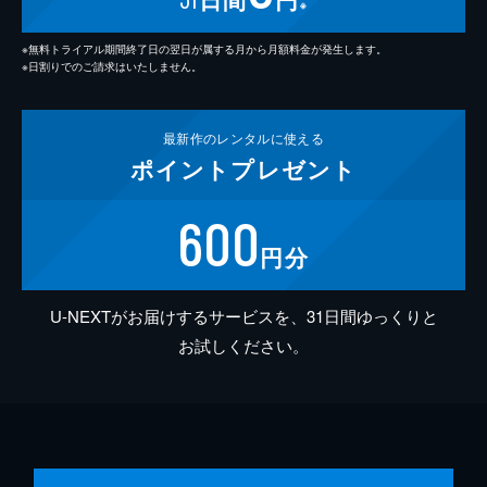
※
※無料トライアル期間終了日の翌日が属する月から月額料金が発生します。
※日割りでのご請求はいたしません。
最新作の
レンタルに使える
ポイント
プレゼント
600
円分
U-NEXTがお届けするサービスを、31日間ゆっくりと
お試しください。