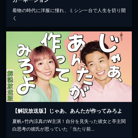
着物の時代に洋服に憧れ、ミシン一台で人生を切り開
く
【解説放送版】じゃあ、あんたが作ってみろよ
夏帆×竹内涼真のW主演！自分を見失った彼女と亭主関
白思考の彼氏が思っていた「当たり前...