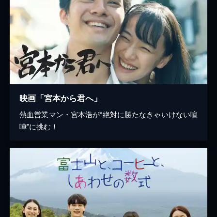
映画「宮本から君へ」
熱血営業マン・宮本浩が“絶対に勝たなきゃいけない喧
嘩”に挑む！