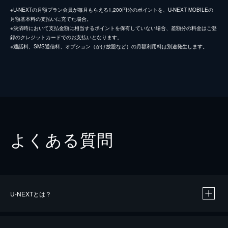
※U-NEXTの月額プラン会員が毎月もらえる1,200円分のポイントを、U-NEXT MOBILEの
月額基本料の支払いに充てた場合。
※決済時において支払金額に相当するポイントを保有していない場合、差額分の料金はご登
録のクレジットカードでのお支払いとなります。
※通話料、SMS通信料、オプション（かけ放題など）の月額利用料は別途発生します。
よくある質問
U-NEXTとは？