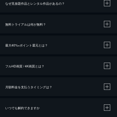
なぜ見放題作品とレンタル作品があるの？
無料トライアルは何が無料？
※
最大40%
ポイント還元とは？
※
※
作品によって必要なポイントが異なります。
フルHD画質 / 4K画質とは？
月額料金を支払うタイミングは？
※
40％ポイント還元の対象は、クレジットカード決済による作品の購入 / レンタルです。
※
iOSアプリのUコイン決済による作品の購入 / レンタルは、20％のポイント還元です。
※
還元の対象外となる決済方法や商品があります。くわしくは
こちら
をご確認ください。
いつでも解約できますか