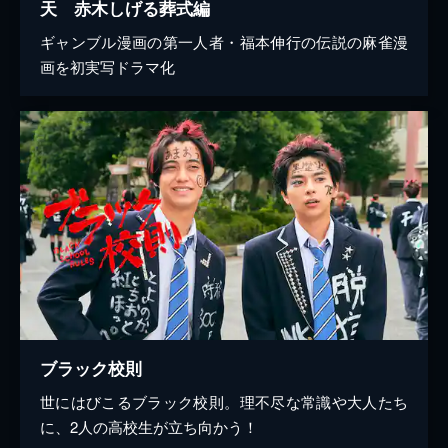
天 赤木しげる葬式編
ギャンブル漫画の第一人者・福本伸行の伝説の麻雀漫
画を初実写ドラマ化
ブラック校則
世にはびこるブラック校則。理不尽な常識や大人たち
に、2人の高校生が立ち向かう！