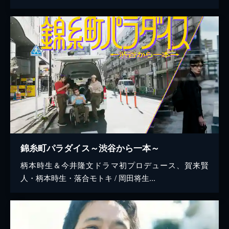
錦糸町パラダイス～渋谷から一本～
柄本時生＆今井隆文ドラマ初プロデュース、賀来賢
人・柄本時生・落合モトキ / 岡田将生...