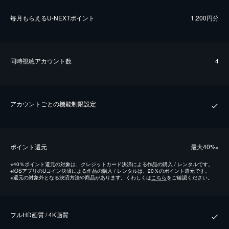
毎⽉もらえるU-NEXTポイント
1,200円分
同時視聴アカウント数
4
アカウントごとの機能制限設定
ポイント還元
最⼤40%
※
※
40％ポイント還元の対象は、クレジットカード決済による作品の購入 / レンタルです。
※
iOSアプリのUコイン決済による作品の購入 / レンタルは、20％のポイント還元です。
※
還元の対象外となる決済方法や商品があります。くわしくは
こちら
をご確認ください。
フルHD画質 / 4K画質