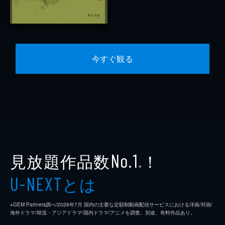
今すぐ観る
見放題作品数
！
No.1
※
とは
U-NEXT
※GEM Partners調べ/2026年7⽉ 国内の主要な定額制動画配信サービスにおける洋画/邦画/
海外ドラマ/韓流・アジアドラマ/国内ドラマ/アニメを調査。別途、有料作品あり。