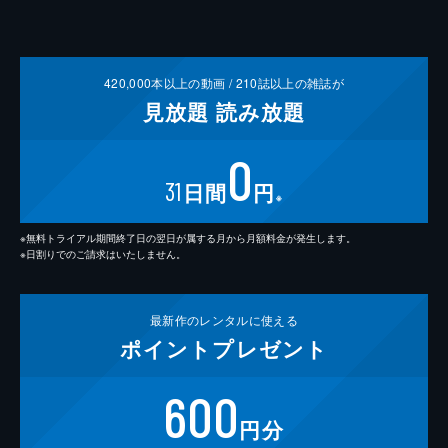
420,000
本以上の動画 /
210
誌以上の雑誌が
見放題
読み放題
0
31
日間
円
※
※無料トライアル期間終了日の翌日が属する月から月額料金が発生します。
※日割りでのご請求はいたしません。
最新作の
レンタルに使える
ポイント
プレゼント
600
円分