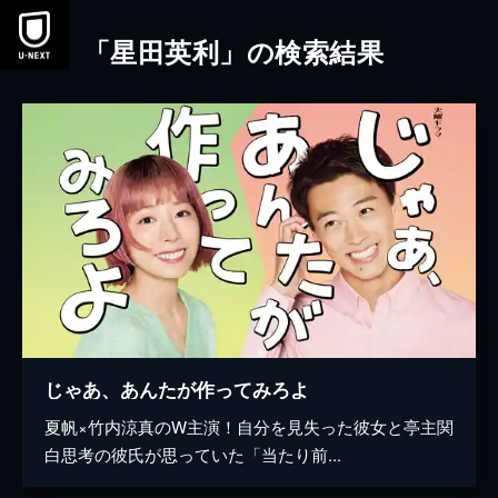
本文へスキップ
「星田英利」の検索結果
じゃあ、あんたが作ってみろよ
夏帆×竹内涼真のW主演！自分を見失った彼女と亭主関
白思考の彼氏が思っていた「当たり前...