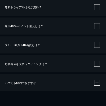
無料トライアルは何が無料？
※
最大40%
ポイント還元とは？
※
※
作品によって必要なポイントが異なります。
フルHD画質 / 4K画質とは？
月額料金を支払うタイミングは？
※
40％ポイント還元の対象は、クレジットカード決済による作品の購入 / レンタルです。
※
iOSアプリのUコイン決済による作品の購入 / レンタルは、20％のポイント還元です。
※
還元の対象外となる決済方法や商品があります。くわしくは
こちら
をご確認ください。
いつでも解約できますか