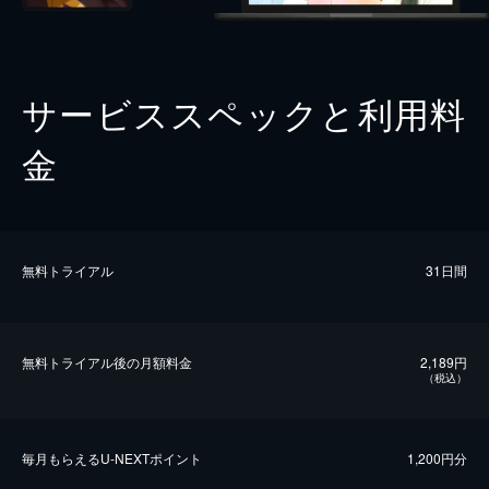
サービススペックと利用料
金
無料トライアル
31日間
無料トライアル後の⽉額料金
2,189円
（税込）
毎⽉もらえるU-NEXTポイント
1,200円分