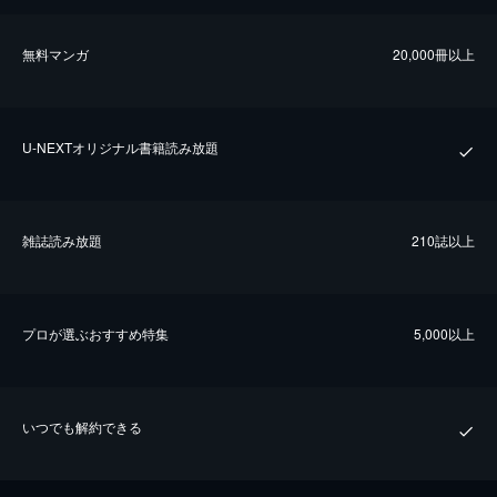
無料マンガ
20,000冊以上
U-NEXTオリジナル書籍読み放題
雑誌読み放題
210誌以上
プロが選ぶおすすめ特集
5,000以上
いつでも解約できる