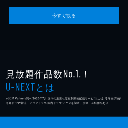
今すぐ観る
見放題作品数
！
No.1
※
とは
U-NEXT
※GEM Partners調べ/2026年7⽉ 国内の主要な定額制動画配信サービスにおける洋画/邦画/
海外ドラマ/韓流・アジアドラマ/国内ドラマ/アニメを調査。別途、有料作品あり。