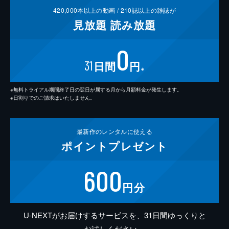
420,000
本以上の動画 /
210
誌以上の雑誌が
見放題
読み放題
0
31
日間
円
※
※無料トライアル期間終了日の翌日が属する月から月額料金が発生します。
※日割りでのご請求はいたしません。
最新作の
レンタルに使える
ポイント
プレゼント
600
円分
U-NEXTがお届けするサービスを、31日間ゆっくりと
お試しください。