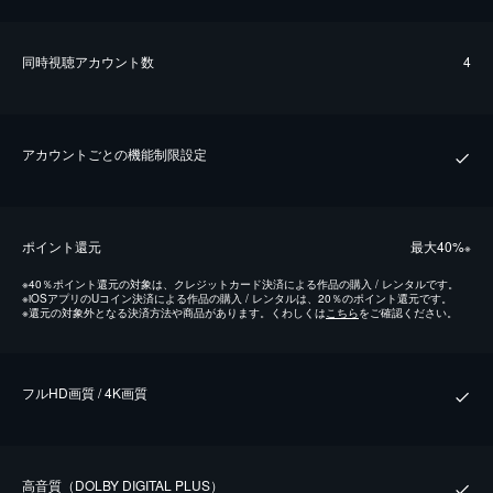
同時視聴アカウント数
4
アカウントごとの機能制限設定
ポイント還元
最⼤40%
※
※
40％ポイント還元の対象は、クレジットカード決済による作品の購入 / レンタルです。
※
iOSアプリのUコイン決済による作品の購入 / レンタルは、20％のポイント還元です。
※
還元の対象外となる決済方法や商品があります。くわしくは
こちら
をご確認ください。
フルHD画質 / 4K画質
⾼⾳質（DOLBY DIGITAL PLUS）