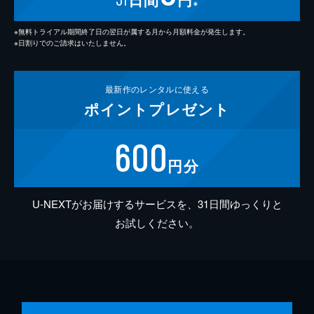
※
※無料トライアル期間終了日の翌日が属する月から月額料金が発生します。
※日割りでのご請求はいたしません。
最新作の
レンタルに使える
ポイント
プレゼント
600
円分
U-NEXTがお届けするサービスを、31日間ゆっくりと
お試しください。