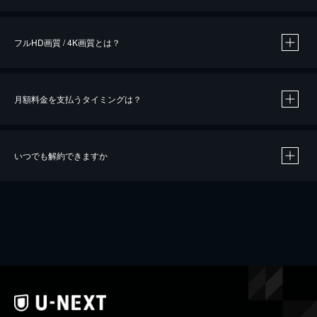
※
作品によって必要なポイントが異なります。
フルHD画質 / 4K画質とは？
月額料金を支払うタイミングは？
※
40％ポイント還元の対象は、クレジットカード決済による作品の購入 / レンタルです。
※
iOSアプリのUコイン決済による作品の購入 / レンタルは、20％のポイント還元です。
※
還元の対象外となる決済方法や商品があります。くわしくは
こちら
をご確認ください。
いつでも解約できますか
こちら