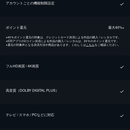
アカウントごとの機能制限設定
ポイント還元
最⼤40%
※
※
40％ポイント還元の対象は、クレジットカード決済による作品の購入 / レンタルです。
※
iOSアプリのUコイン決済による作品の購入 / レンタルは、20％のポイント還元です。
※
還元の対象外となる決済方法や商品があります。くわしくは
こちら
をご確認ください。
フルHD画質 / 4K画質
⾼⾳質（DOLBY DIGITAL PLUS）
テレビ / スマホ / PCなどに対応