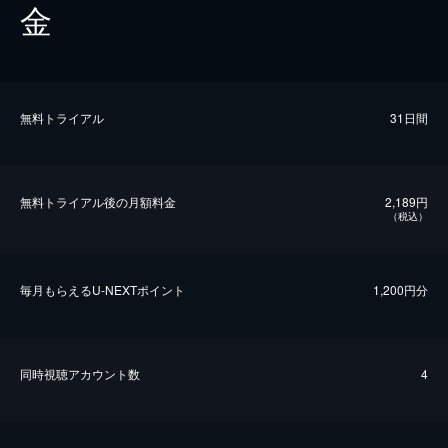
金
無料トライアル
31日間
無料トライアル後の⽉額料金
2,189円
（税込）
毎⽉もらえるU-NEXTポイント
1,200円分
同時視聴アカウント数
4