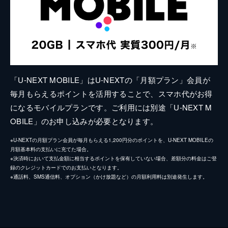
「U-NEXT MOBILE」はU-NEXTの「月額プラン」会員が
毎月もらえるポイントを活用することで、スマホ代がお得
になるモバイルプランです。ご利用には別途「U-NEXT M
OBILE」のお申し込みが必要となります。
※U-NEXTの月額プラン会員が毎月もらえる1,200円分のポイントを、U-NEXT MOBILEの
月額基本料の支払いに充てた場合。
※決済時において支払金額に相当するポイントを保有していない場合、差額分の料金はご登
録のクレジットカードでのお支払いとなります。
※通話料、SMS通信料、オプション（かけ放題など）の月額利用料は別途発生します。