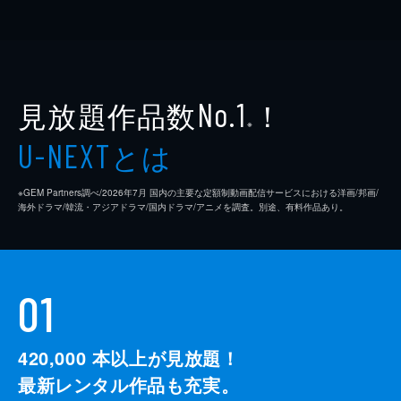
見放題作品数
！
No.1
※
とは
U-NEXT
※GEM Partners調べ/2026年7⽉ 国内の主要な定額制動画配信サービスにおける洋画/邦画/
海外ドラマ/韓流・アジアドラマ/国内ドラマ/アニメを調査。別途、有料作品あり。
01
420,000
本以上が見放題！
最新レンタル作品も充実。