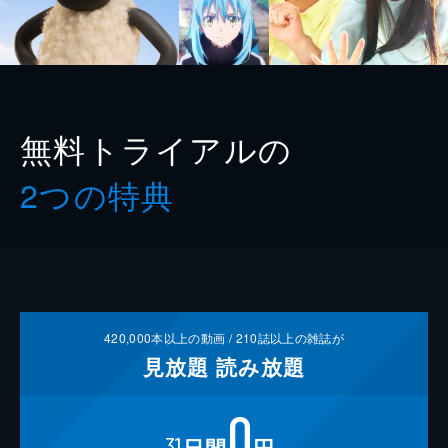
無料トライアルの
2つの特典
420,000
本以上の動画 /
210
誌以上の雑誌が
見放題
読み放題
0
31
日間
円