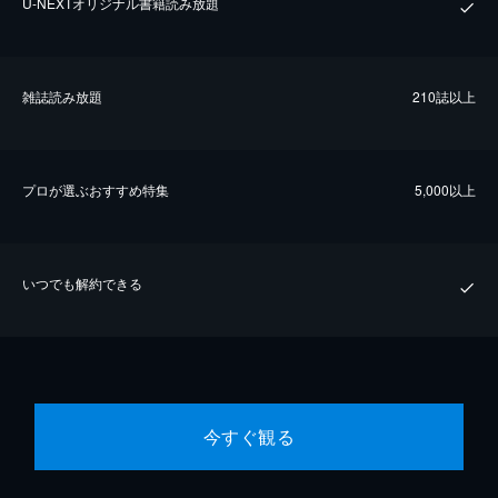
U-NEXTオリジナル書籍読み放題
雑誌読み放題
210誌以上
プロが選ぶおすすめ特集
5,000以上
いつでも解約できる
今すぐ観る