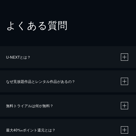
よくある質問
U-NEXTとは？
なぜ見放題作品とレンタル作品があるの？
無料トライアルは何が無料？
※
最大40%
ポイント還元とは？
※