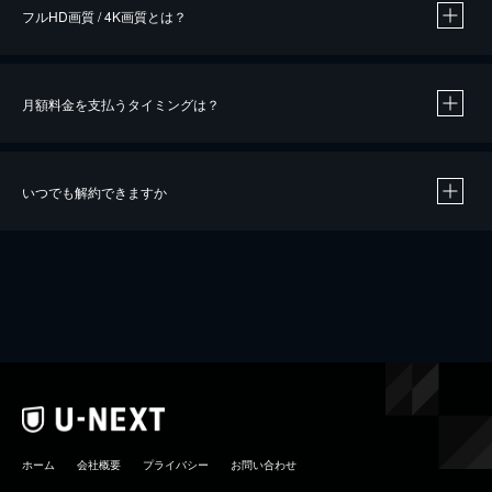
フルHD画質 / 4K画質とは？
月額料金を支払うタイミングは？
※
40％ポイント還元の対象は、クレジットカード決済による作品の購入 / レンタルです。
※
iOSアプリのUコイン決済による作品の購入 / レンタルは、20％のポイント還元です。
※
還元の対象外となる決済方法や商品があります。くわしくは
こちら
をご確認ください。
いつでも解約できますか
こちら
ホーム
会社概要
プライバシー
お問い合わせ