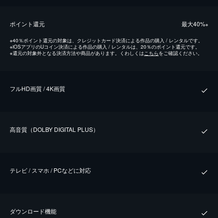
ポイント還元
最⼤40%
※
※
40％ポイント還元の対象は、クレジットカード決済による作品の購入 / レンタルです。
※
iOSアプリのUコイン決済による作品の購入 / レンタルは、20％のポイント還元です。
※
還元の対象外となる決済方法や商品があります。くわしくは
こちら
をご確認ください。
フルHD画質 / 4K画質
⾼⾳質（DOLBY DIGITAL PLUS）
テレビ / スマホ / PCなどに対応
ダウンロード機能