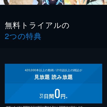
無料トライアルの
2つの特典
420,000
本以上の動画 /
210
誌以上の雑誌が
見放題
読み放題
0
31
日間
円
※
※無料トライアル期間終了日の翌日が属する月から月額料金が発生します。