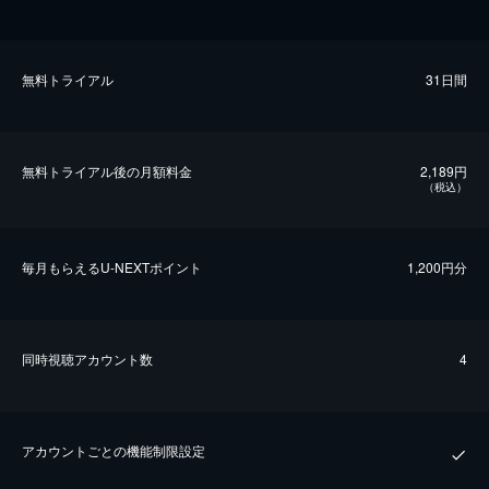
無料トライアル
31日間
無料トライアル後の⽉額料金
2,189円
（税込）
毎⽉もらえるU-NEXTポイント
1,200円分
同時視聴アカウント数
4
アカウントごとの機能制限設定