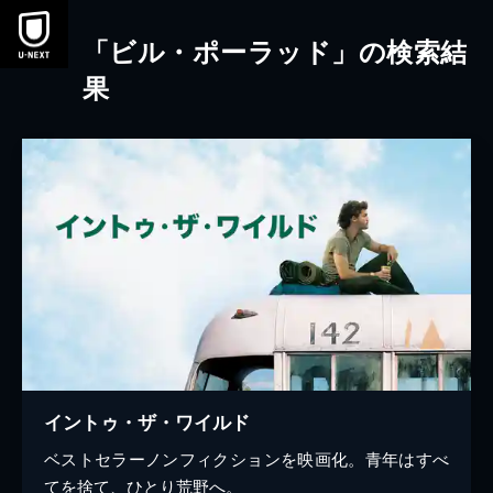
本文へスキップ
「ビル・ポーラッド」の検索結
果
イントゥ・ザ・ワイルド
ベストセラーノンフィクションを映画化。青年はすべ
てを捨て、ひとり荒野へ。