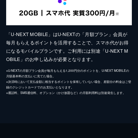
「U-NEXT MOBILE」はU-NEXTの「月額プラン」会員が
毎月もらえるポイントを活用することで、スマホ代がお得
になるモバイルプランです。ご利用には別途「U-NEXT M
OBILE」のお申し込みが必要となります。
※U-NEXTの月額プラン会員が毎月もらえる1,200円分のポイントを、U-NEXT MOBILEの
月額基本料の支払いに充てた場合。
※決済時において支払金額に相当するポイントを保有していない場合、差額分の料金はご登
録のクレジットカードでのお支払いとなります。
※通話料、SMS通信料、オプション（かけ放題など）の月額利用料は別途発生します。