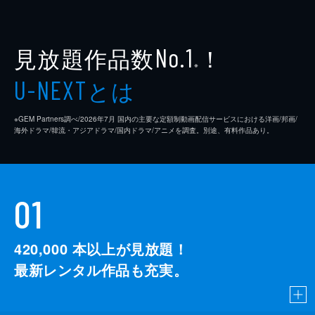
見放題作品数
！
No.1
※
とは
U-NEXT
※GEM Partners調べ/2026年7⽉ 国内の主要な定額制動画配信サービスにおける洋画/邦画/
海外ドラマ/韓流・アジアドラマ/国内ドラマ/アニメを調査。別途、有料作品あり。
01
420,000
本以上が見放題！
最新レンタル作品も充実。