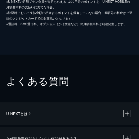
※U-NEXTの月額プラン会員が毎月もらえる1,200円分のポイントを、U-NEXT MOBILEの
月額基本料の支払いに充てた場合。
※決済時において支払金額に相当するポイントを保有していない場合、差額分の料金はご登
録のクレジットカードでのお支払いとなります。
※通話料、SMS通信料、オプション（かけ放題など）の月額利用料は別途発生します。
よくある質問
U-NEXTとは？
なぜ見放題作品とレンタル作品があるの？