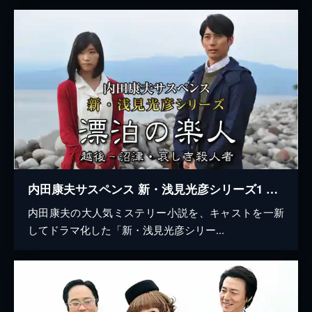
内田康夫サスペンス 新・浅見光彦シリーズ1 漂泊の楽人 越後〜沼津・哀しき殺人者
内田康夫の大人気ミステリー小説を、キャストを一新
してドラマ化した「新・浅見光彦シリー...