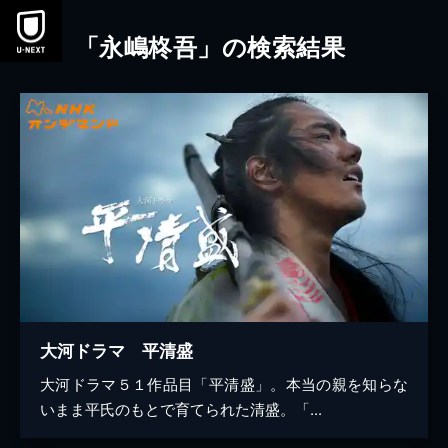
本文へスキップ
「永嶋柊吾」の検索結果
大河ドラマ 平清盛
大河ドラマ５１作品目「平清盛」。本当の親を知らな
いまま平氏のもとで育てられた清盛。「...