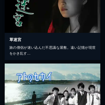
草迷宮
旅の僧侶が迷い込んだ不思議な屋敷。遠い記憶が現世
をかき乱す…