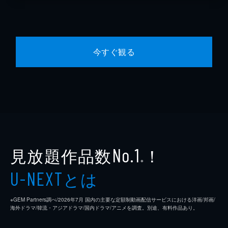
今すぐ観る
見放題作品数
！
No.1
※
とは
U-NEXT
※GEM Partners調べ/2026年7⽉ 国内の主要な定額制動画配信サービスにおける洋画/邦画/
海外ドラマ/韓流・アジアドラマ/国内ドラマ/アニメを調査。別途、有料作品あり。