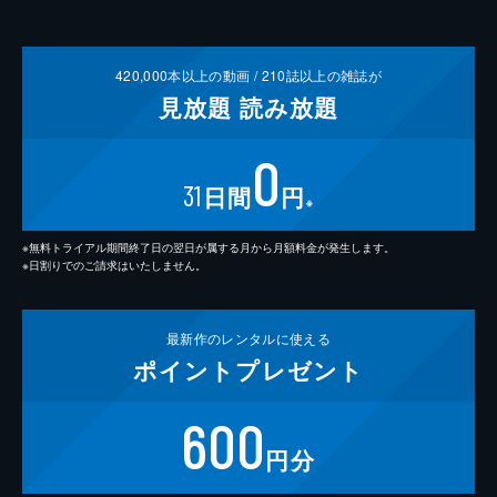
420,000
本以上の動画 /
210
誌以上の雑誌が
見放題
読み放題
0
31
日間
円
※
※無料トライアル期間終了日の翌日が属する月から月額料金が発生します。
※日割りでのご請求はいたしません。
最新作の
レンタルに使える
ポイント
プレゼント
600
円分