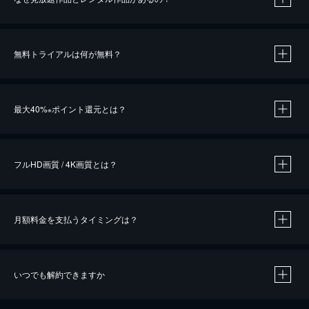
無料トライアルは何が無料？
※
最大40%
ポイント還元とは？
※
※
作品によって必要なポイントが異なります。
フルHD画質 / 4K画質とは？
月額料金を支払うタイミングは？
※
40％ポイント還元の対象は、クレジットカード決済による作品の購入 / レンタルです。
※
iOSアプリのUコイン決済による作品の購入 / レンタルは、20％のポイント還元です。
※
還元の対象外となる決済方法や商品があります。くわしくは
こちら
をご確認ください。
いつでも解約できますか