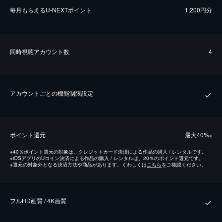
毎⽉もらえるU-NEXTポイント
1,200円分
同時視聴アカウント数
4
アカウントごとの機能制限設定
ポイント還元
最⼤40%
※
※
40％ポイント還元の対象は、クレジットカード決済による作品の購入 / レンタルです。
※
iOSアプリのUコイン決済による作品の購入 / レンタルは、20％のポイント還元です。
※
還元の対象外となる決済方法や商品があります。くわしくは
こちら
をご確認ください。
フルHD画質 / 4K画質