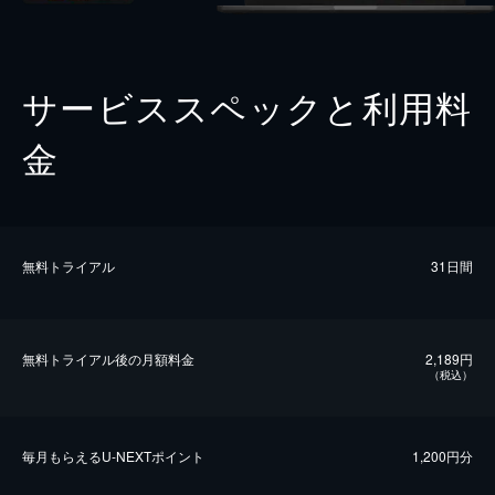
サービススペックと利用料
金
無料トライアル
31日間
無料トライアル後の⽉額料金
2,189円
（税込）
毎⽉もらえるU-NEXTポイント
1,200円分