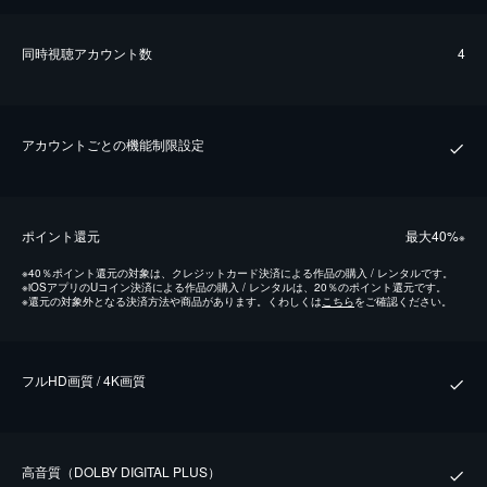
同時視聴アカウント数
4
アカウントごとの機能制限設定
ポイント還元
最⼤40%
※
※
40％ポイント還元の対象は、クレジットカード決済による作品の購入 / レンタルです。
※
iOSアプリのUコイン決済による作品の購入 / レンタルは、20％のポイント還元です。
※
還元の対象外となる決済方法や商品があります。くわしくは
こちら
をご確認ください。
フルHD画質 / 4K画質
⾼⾳質（DOLBY DIGITAL PLUS）