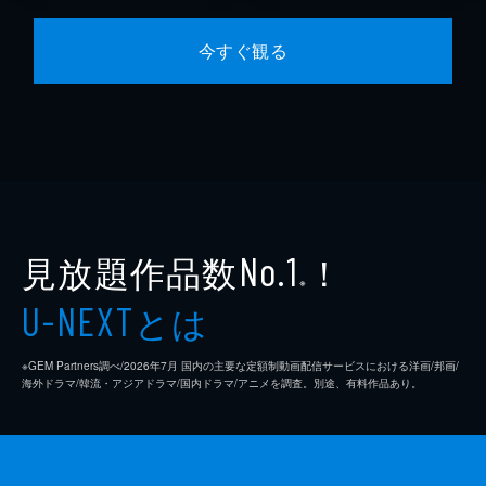
今すぐ観る
見放題作品数
！
No.1
※
とは
U-NEXT
※GEM Partners調べ/2026年7⽉ 国内の主要な定額制動画配信サービスにおける洋画/邦画/
海外ドラマ/韓流・アジアドラマ/国内ドラマ/アニメを調査。別途、有料作品あり。