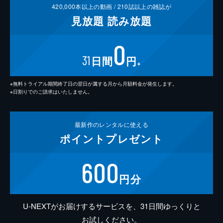
420,000
本以上の動画 /
210
誌以上の雑誌が
見放題
読み放題
0
31
日間
円
※
※無料トライアル期間終了日の翌日が属する月から月額料金が発生します。
※日割りでのご請求はいたしません。
最新作の
レンタルに使える
ポイント
プレゼント
600
円分
U-NEXTがお届けするサービスを、31日間ゆっくりと
お試しください。