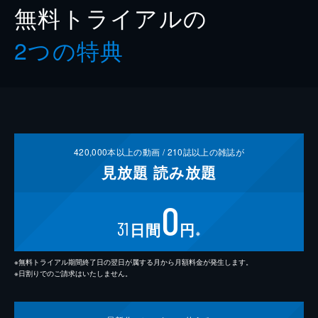
無料トライアルの
2つの特典
420,000
本以上の動画 /
210
誌以上の雑誌が
見放題
読み放題
0
31
日間
円
※
※無料トライアル期間終了日の翌日が属する月から月額料金が発生します。
※日割りでのご請求はいたしません。