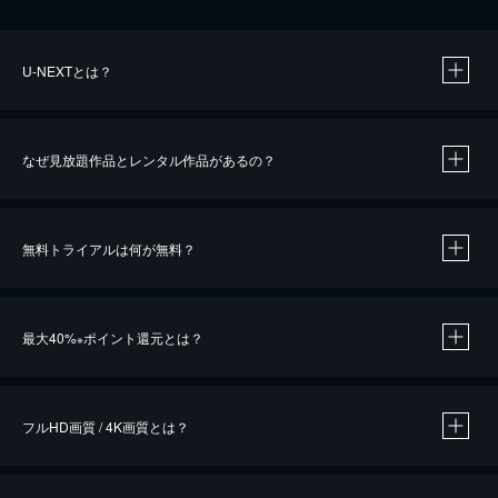
U-NEXTとは？
なぜ見放題作品とレンタル作品があるの？
無料トライアルは何が無料？
※
最大40%
ポイント還元とは？
※
※
作品によって必要なポイントが異なります。
フルHD画質 / 4K画質とは？