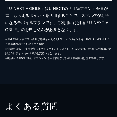
「U-NEXT MOBILE」はU-NEXTの「月額プラン」会員が
毎月もらえるポイントを活用することで、スマホ代がお得
になるモバイルプランです。ご利用には別途「U-NEXT M
OBILE」のお申し込みが必要となります。
※U-NEXTの月額プラン会員が毎月もらえる1,200円分のポイントを、U-NEXT MOBILEの
月額基本料の支払いに充てた場合。
※決済時において支払金額に相当するポイントを保有していない場合、差額分の料金はご登
録のクレジットカードでのお支払いとなります。
※通話料、SMS通信料、オプション（かけ放題など）の月額利用料は別途発生します。
よくある質問