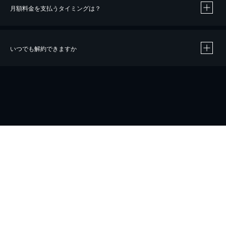
月額料金を支払うタイミングは？
※
40％ポイント還元の対象は、クレジットカード決済による作品の購入 / レンタルです。
※
iOSアプリのUコイン決済による作品の購入 / レンタルは、20％のポイント還元です。
※
還元の対象外となる決済方法や商品があります。くわしくは
こちら
をご確認ください。
いつでも解約できますか
こちら
ホーム
会社概要
プライバシー
お問い合わせ