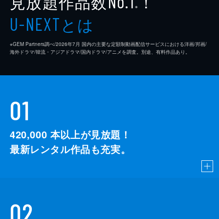
見放題作品数
！
No.1
※
とは
U-NEXT
※GEM Partners調べ/2026年7⽉ 国内の主要な定額制動画配信サービスにおける洋画/邦画/
海外ドラマ/韓流・アジアドラマ/国内ドラマ/アニメを調査。別途、有料作品あり。
01
420,000
本以上が見放題！
最新レンタル作品も充実。
02