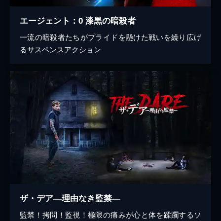
エージェント：0 漆黒の暗殺者
一流の暗殺者たちがプライドを懸けた戦いを繰り広げ
るサスペンスアクション
ザ・デア―理由なき監禁―
監禁！拷問！監視！極限の痛みが心と体を蹂躙するソ