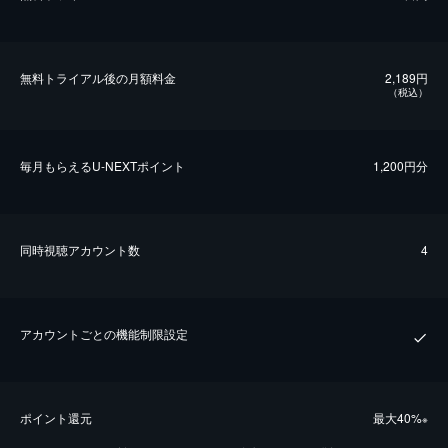
無料トライアル後の⽉額料金
2,189円
（税込）
毎⽉もらえるU-NEXTポイント
1,200円分
同時視聴アカウント数
4
アカウントごとの機能制限設定
ポイント還元
最⼤40%
※