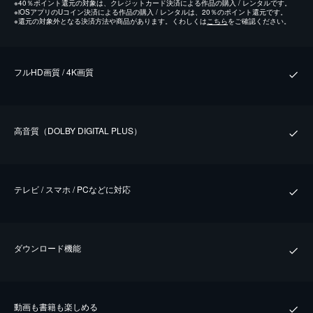
※
40％ポイント還元の対象は、クレジットカード決済による作品の購入 / レンタルです。
※
iOSアプリのUコイン決済による作品の購入 / レンタルは、20％のポイント還元です。
※
還元の対象外となる決済方法や商品があります。くわしくは
こちら
をご確認ください。
フルHD画質 / 4K画質
⾼⾳質（DOLBY DIGITAL PLUS）
テレビ / スマホ / PCなどに対応
ダウンロード機能
動画も書籍も楽しめる