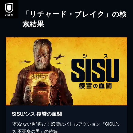
本文へスキップ
「リチャード・ブレイク」の検
索結果
SISU/シス 復讐の血闘
“死なない男”再び！怒濤のバトルアクション『SISU/シ
ス 不死身の男』の続編