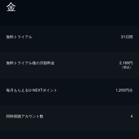
金
無料トライアル
31日間
無料トライアル後の⽉額料金
2,189円
（税込）
毎⽉もらえるU-NEXTポイント
1,200円分
同時視聴アカウント数
4