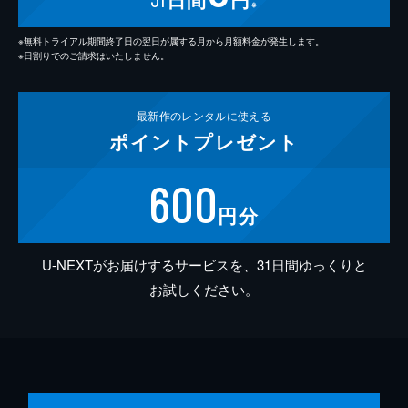
※
※無料トライアル期間終了日の翌日が属する月から月額料金が発生します。
※日割りでのご請求はいたしません。
最新作の
レンタルに使える
ポイント
プレゼント
600
円分
U-NEXTがお届けするサービスを、31日間ゆっくりと
お試しください。