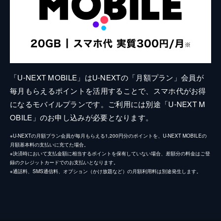
「U-NEXT MOBILE」はU-NEXTの「月額プラン」会員が
毎月もらえるポイントを活用することで、スマホ代がお得
になるモバイルプランです。ご利用には別途「U-NEXT M
OBILE」のお申し込みが必要となります。
※U-NEXTの月額プラン会員が毎月もらえる1,200円分のポイントを、U-NEXT MOBILEの
月額基本料の支払いに充てた場合。
※決済時において支払金額に相当するポイントを保有していない場合、差額分の料金はご登
録のクレジットカードでのお支払いとなります。
※通話料、SMS通信料、オプション（かけ放題など）の月額利用料は別途発生します。