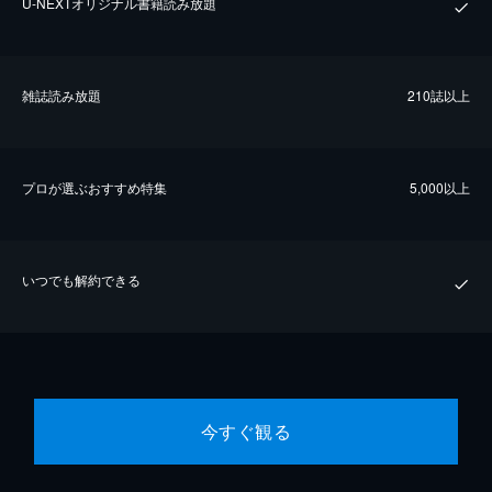
U-NEXTオリジナル書籍読み放題
雑誌読み放題
210誌以上
プロが選ぶおすすめ特集
5,000以上
いつでも解約できる
今すぐ観る