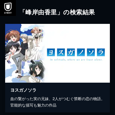
本文へスキップ
「峰岸由香里」の検索結果
ヨスガノソラ
血の繋がった実の兄妹、2人がつむぐ禁断の恋の物語。
官能的な描写も魅力の作品