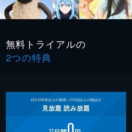
無料トライアルの
2つの特典
420,000
本以上の動画 /
210
誌以上の雑誌が
見放題
読み放題
0
31
日間
円