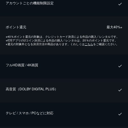
アカウントごとの機能制限設定
ポイント還元
最⼤40%
※
※
40％ポイント還元の対象は、クレジットカード決済による作品の購入 / レンタルです。
※
iOSアプリのUコイン決済による作品の購入 / レンタルは、20％のポイント還元です。
※
還元の対象外となる決済方法や商品があります。くわしくは
こちら
をご確認ください。
フルHD画質 / 4K画質
⾼⾳質（DOLBY DIGITAL PLUS）
テレビ / スマホ / PCなどに対応