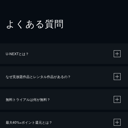
よくある質問
U-NEXTとは？
なぜ見放題作品とレンタル作品があるの？
無料トライアルは何が無料？
※
最大40%
ポイント還元とは？
※