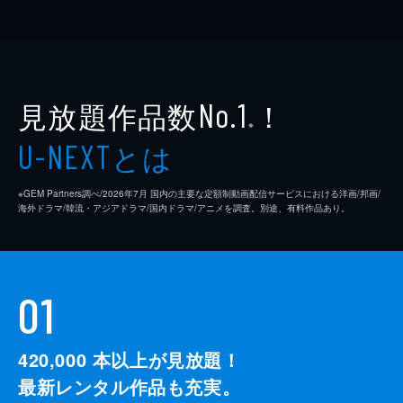
見放題作品数
！
No.1
※
とは
U-NEXT
※GEM Partners調べ/2026年7⽉ 国内の主要な定額制動画配信サービスにおける洋画/邦画/
海外ドラマ/韓流・アジアドラマ/国内ドラマ/アニメを調査。別途、有料作品あり。
01
420,000
本以上が見放題！
最新レンタル作品も充実。