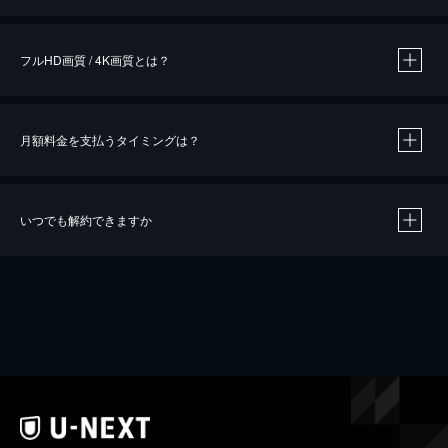
※
作品によって必要なポイントが異なります。
フルHD画質 / 4K画質とは？
月額料金を支払うタイミングは？
※
40％ポイント還元の対象は、クレジットカード決済による作品の購入 / レンタルです。
※
iOSアプリのUコイン決済による作品の購入 / レンタルは、20％のポイント還元です。
※
還元の対象外となる決済方法や商品があります。くわしくは
こちら
をご確認ください。
いつでも解約できますか
こちら