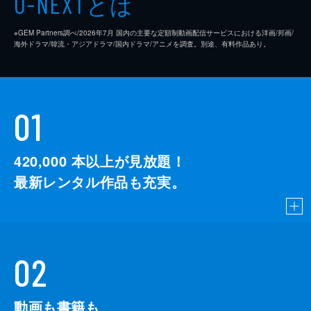
とは
U-NEXT
※GEM Partners調べ/2026年7⽉ 国内の主要な定額制動画配信サービスにおける洋画/邦画/
海外ドラマ/韓流・アジアドラマ/国内ドラマ/アニメを調査。別途、有料作品あり。
01
420,000
本以上が見放題！
最新レンタル作品も充実。
02
動画も書籍も