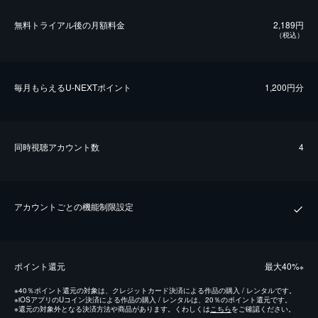
無料トライアル後の⽉額料金
2,189円
（税込）
毎⽉もらえるU-NEXTポイント
1,200円分
同時視聴アカウント数
4
アカウントごとの機能制限設定
ポイント還元
最⼤40%
※
※
40％ポイント還元の対象は、クレジットカード決済による作品の購入 / レンタルです。
※
iOSアプリのUコイン決済による作品の購入 / レンタルは、20％のポイント還元です。
※
還元の対象外となる決済方法や商品があります。くわしくは
こちら
をご確認ください。