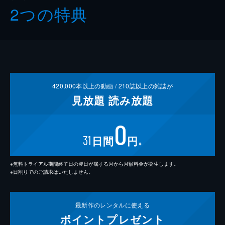
2つの特典
420,000
本以上の動画 /
210
誌以上の雑誌が
見放題
読み放題
0
31
日間
円
※
※無料トライアル期間終了日の翌日が属する月から月額料金が発生します。
※日割りでのご請求はいたしません。
最新作の
レンタルに使える
ポイント
プレゼント