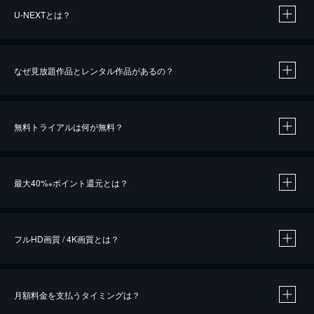
U-NEXTとは？
なぜ見放題作品とレンタル作品があるの？
無料トライアルは何が無料？
※
最大40%
ポイント還元とは？
※
※
作品によって必要なポイントが異なります。
フルHD画質 / 4K画質とは？
月額料金を支払うタイミングは？
※
40％ポイント還元の対象は、クレジットカード決済による作品の購入 / レンタルです。
※
iOSアプリのUコイン決済による作品の購入 / レンタルは、20％のポイント還元です。