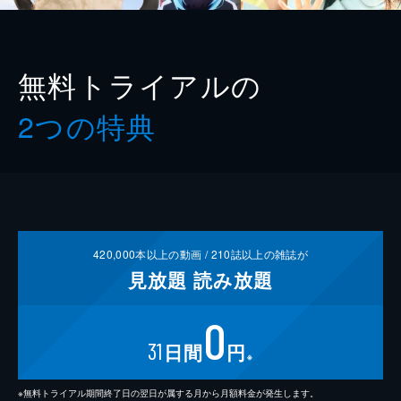
無料トライアルの
2つの特典
420,000
本以上の動画 /
210
誌以上の雑誌が
見放題
読み放題
0
31
日間
円
※
※無料トライアル期間終了日の翌日が属する月から月額料金が発生します。