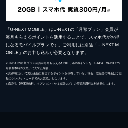
「U-NEXT MOBILE」はU-NEXTの「月額プラン」会員が
毎月もらえるポイントを活用することで、スマホ代がお得
になるモバイルプランです。ご利用には別途「U-NEXT M
OBILE」のお申し込みが必要となります。
※U-NEXTの月額プラン会員が毎月もらえる1,200円分のポイントを、U-NEXT MOBILEの
月額基本料の支払いに充てた場合。
※決済時において支払金額に相当するポイントを保有していない場合、差額分の料金はご登
録のクレジットカードでのお支払いとなります。
※通話料、SMS通信料、オプション（かけ放題など）の月額利用料は別途発生します。