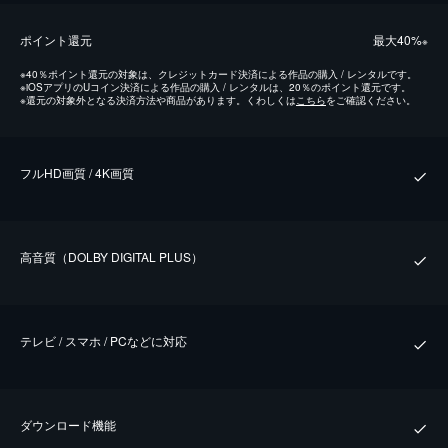
ポイント還元
最⼤40%
※
※
40％ポイント還元の対象は、クレジットカード決済による作品の購入 / レンタルです。
※
iOSアプリのUコイン決済による作品の購入 / レンタルは、20％のポイント還元です。
※
還元の対象外となる決済方法や商品があります。くわしくは
こちら
をご確認ください。
フルHD画質 / 4K画質
⾼⾳質（DOLBY DIGITAL PLUS）
テレビ / スマホ / PCなどに対応
ダウンロード機能