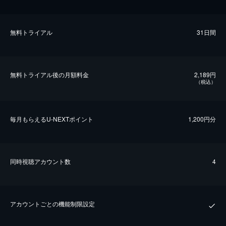
無料トライアル
31日間
無料トライアル後の⽉額料金
2,189円
（税込）
毎⽉もらえるU-NEXTポイント
1,200円分
同時視聴アカウント数
4
アカウントごとの機能制限設定