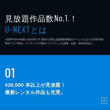
見放題作品数
！
No.1
※
とは
U-NEXT
※GEM Partners調べ/2026年7⽉ 国内の主要な定額制動画配信サービスにおける洋画/邦画/
海外ドラマ/韓流・アジアドラマ/国内ドラマ/アニメを調査。別途、有料作品あり。
01
420,000
本以上が見放題！
最新レンタル作品も充実。