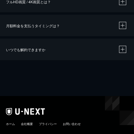
フルHD画質 / 4K画質とは？
月額料金を支払うタイミングは？
※
40％ポイント還元の対象は、クレジットカード決済による作品の購入 / レンタルです。
※
iOSアプリのUコイン決済による作品の購入 / レンタルは、20％のポイント還元です。
※
還元の対象外となる決済方法や商品があります。くわしくは
こちら
をご確認ください。
いつでも解約できますか
こちら
ホーム
会社概要
プライバシー
お問い合わせ