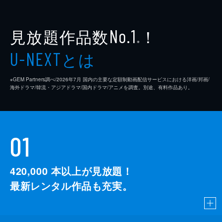
見放題作品数
！
No.1
※
とは
U-NEXT
※GEM Partners調べ/2026年7⽉ 国内の主要な定額制動画配信サービスにおける洋画/邦画/
海外ドラマ/韓流・アジアドラマ/国内ドラマ/アニメを調査。別途、有料作品あり。
01
420,000
本以上が見放題！
最新レンタル作品も充実。