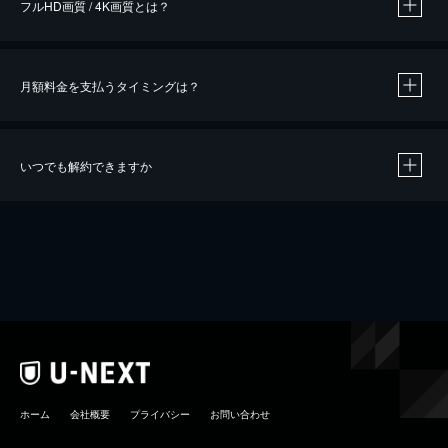
フルHD画質 / 4K画質とは？
月額料金を支払うタイミングは？
※
40％ポイント還元の対象は、クレジットカード決済による作品の購入 / レンタルです。
※
iOSアプリのUコイン決済による作品の購入 / レンタルは、20％のポイント還元です。
※
還元の対象外となる決済方法や商品があります。くわしくは
こちら
をご確認ください。
いつでも解約できますか
こちら
ホーム
会社概要
プライバシー
お問い合わせ