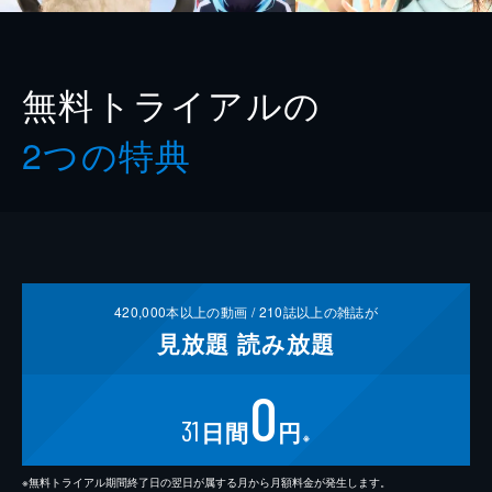
無料トライアルの
2つの特典
420,000
本以上の動画 /
210
誌以上の雑誌が
見放題
読み放題
0
31
日間
円
※
※無料トライアル期間終了日の翌日が属する月から月額料金が発生します。