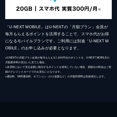
「U-NEXT MOBILE」はU-NEXTの「月額プラン」会員が
毎月もらえるポイントを活用することで、スマホ代がお得
になるモバイルプランです。ご利用には別途「U-NEXT M
OBILE」のお申し込みが必要となります。
※U-NEXTの月額プラン会員が毎月もらえる1,200円分のポイントを、U-NEXT MOBILEの
月額基本料の支払いに充てた場合。
※決済時において支払金額に相当するポイントを保有していない場合、差額分の料金はご登
録のクレジットカードでのお支払いとなります。
※通話料、SMS通信料、オプション（かけ放題など）の月額利用料は別途発生します。