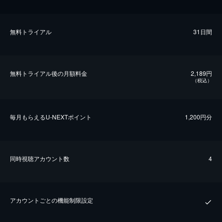
無料トライアル
31日間
無料トライアル後の⽉額料金
2,189円
（税込）
毎⽉もらえるU-NEXTポイント
1,200円分
同時視聴アカウント数
4
アカウントごとの機能制限設定