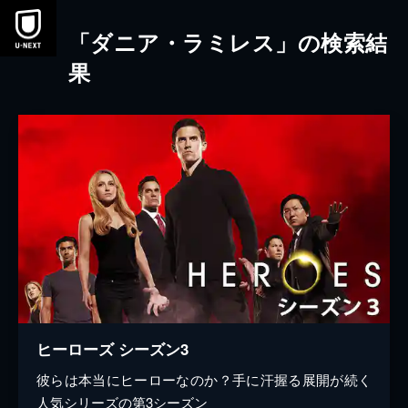
本文へスキップ
「ダニア・ラミレス」の検索結
果
ヒーローズ シーズン3
彼らは本当にヒーローなのか？手に汗握る展開が続く
人気シリーズの第3シーズン