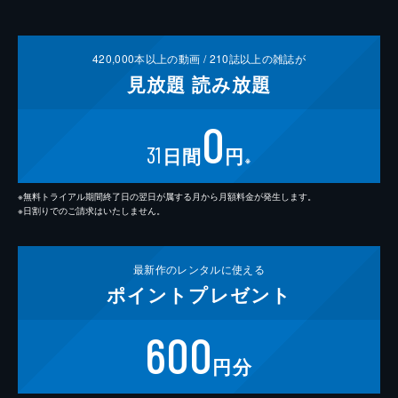
420,000
本以上の動画 /
210
誌以上の雑誌が
見放題
読み放題
0
31
日間
円
※
※無料トライアル期間終了日の翌日が属する月から月額料金が発生します。
※日割りでのご請求はいたしません。
最新作の
レンタルに使える
ポイント
プレゼント
600
円分