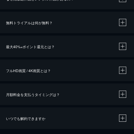
無料トライアルは何が無料？
※
最大40%
ポイント還元とは？
※
※
作品によって必要なポイントが異なります。
フルHD画質 / 4K画質とは？
月額料金を支払うタイミングは？
※
40％ポイント還元の対象は、クレジットカード決済による作品の購入 / レンタルです。
※
iOSアプリのUコイン決済による作品の購入 / レンタルは、20％のポイント還元です。
※
還元の対象外となる決済方法や商品があります。くわしくは
こちら
をご確認ください。
いつでも解約できますか