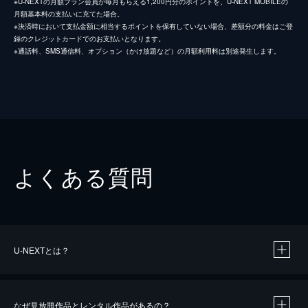
※U-NEXTの月額プラン会員が毎月もらえる1,200円分のポイントを、U-NEXT MOBILEの
月額基本料の支払いに充てた場合。
※決済時において支払金額に相当するポイントを保有していない場合、差額分の料金はご登
録のクレジットカードでのお支払いとなります。
※通話料、SMS通信料、オプション（かけ放題など）の月額利用料は別途発生します。
よくある質問
U-NEXTとは？
なぜ見放題作品とレンタル作品があるの？