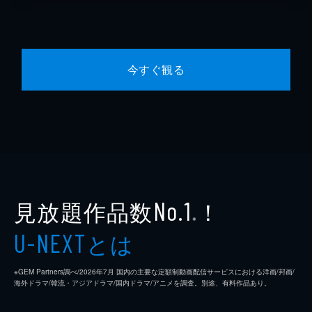
今すぐ観る
見放題作品数
！
No.1
※
とは
U-NEXT
※GEM Partners調べ/2026年7⽉ 国内の主要な定額制動画配信サービスにおける洋画/邦画/
海外ドラマ/韓流・アジアドラマ/国内ドラマ/アニメを調査。別途、有料作品あり。