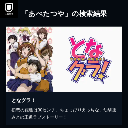
本文へスキップ
「あべたつや」の検索結果
となグラ！
初恋の距離は30センチ。ちょっぴりえっちな、幼馴染
みとの王道ラブストーリー！