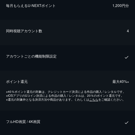
毎⽉もらえるU-NEXTポイント
1,200円分
同時視聴アカウント数
4
アカウントごとの機能制限設定
ポイント還元
最⼤40%
※
※
40％ポイント還元の対象は、クレジットカード決済による作品の購入 / レンタルです。
※
iOSアプリのUコイン決済による作品の購入 / レンタルは、20％のポイント還元です。
※
還元の対象外となる決済方法や商品があります。くわしくは
こちら
をご確認ください。
フルHD画質 / 4K画質