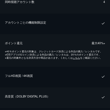
同時視聴アカウント数
4
アカウントごとの機能制限設定
ポイント還元
最⼤40%
※
※
40％ポイント還元の対象は、クレジットカード決済による作品の購入 / レンタルです。
※
iOSアプリのUコイン決済による作品の購入 / レンタルは、20％のポイント還元です。
※
還元の対象外となる決済方法や商品があります。くわしくは
こちら
をご確認ください。
フルHD画質 / 4K画質
⾼⾳質（DOLBY DIGITAL PLUS）