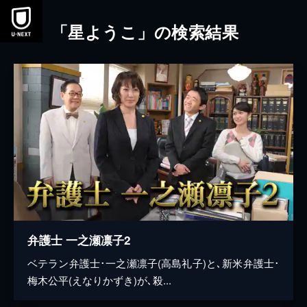
本文へスキップ
「星ようこ」の検索結果
弁護士 一之瀬凛子2
ベテラン弁護士･一之瀬凛子(高島礼子)と､新米弁護士･
梅木公平(えなりかずき)が､殺...