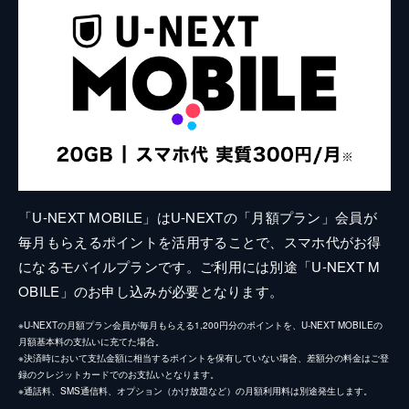
「U-NEXT MOBILE」はU-NEXTの「月額プラン」会員が
毎月もらえるポイントを活用することで、スマホ代がお得
になるモバイルプランです。ご利用には別途「U-NEXT M
OBILE」のお申し込みが必要となります。
※U-NEXTの月額プラン会員が毎月もらえる1,200円分のポイントを、U-NEXT MOBILEの
月額基本料の支払いに充てた場合。
※決済時において支払金額に相当するポイントを保有していない場合、差額分の料金はご登
録のクレジットカードでのお支払いとなります。
※通話料、SMS通信料、オプション（かけ放題など）の月額利用料は別途発生します。