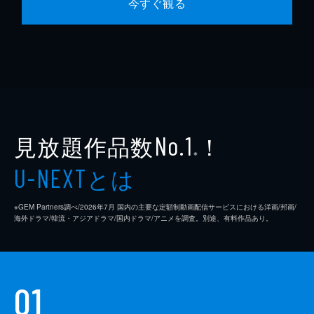
今すぐ観る
見放題作品数
！
No.1
※
とは
U-NEXT
※GEM Partners調べ/2026年7⽉ 国内の主要な定額制動画配信サービスにおける洋画/邦画/
海外ドラマ/韓流・アジアドラマ/国内ドラマ/アニメを調査。別途、有料作品あり。
01