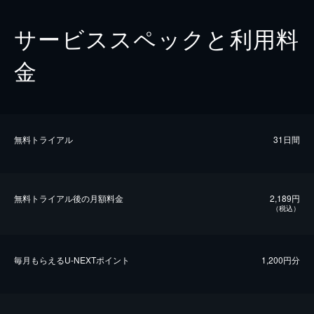
サービススペックと利用料
金
無料トライアル
31日間
無料トライアル後の⽉額料金
2,189円
（税込）
毎⽉もらえるU-NEXTポイント
1,200円分