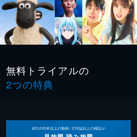
無料トライアルの
2つの特典
420,000
本以上の動画 /
210
誌以上の雑誌が
見放題
読み放題