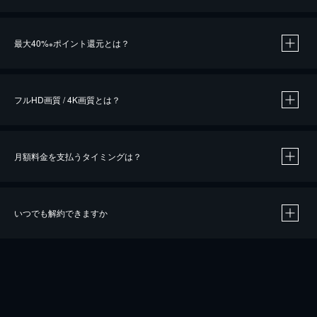
※
最大40%
ポイント還元とは？
※
※
作品によって必要なポイントが異なります。
フルHD画質 / 4K画質とは？
月額料金を支払うタイミングは？
※
40％ポイント還元の対象は、クレジットカード決済による作品の購入 / レンタルです。
※
iOSアプリのUコイン決済による作品の購入 / レンタルは、20％のポイント還元です。
※
還元の対象外となる決済方法や商品があります。くわしくは
こちら
をご確認ください。
いつでも解約できますか
こちら