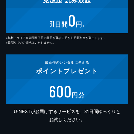
0
31
日間
円
※
※無料トライアル期間終了日の翌日が属する月から月額料金が発生します。
※日割りでのご請求はいたしません。
最新作の
レンタルに使える
ポイント
プレゼント
600
円分
U-NEXTがお届けするサービスを、31日間ゆっくりと
お試しください。