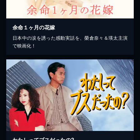
余命１ヶ月の花嫁
日本中の涙を誘った感動実話を、榮倉奈々＆瑛太主演
で映画化！
わたしってブスだったの?